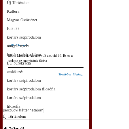
Új Történelem
Kultúra
Magyar Őstörténet
Kakukk
kortárs szépirodalom
redRsChannel
magyar nyelv
kortárs szépirodalom
Robin Monotti: Az első volt a covid-19. És ez a 
szakasz az energiaárak fázisa 
EU bürokrácia
emlékezés
Tovább a  filmhez
kortárs szépirodalom
kortárs szépirodalom filozófia
kortárs szépirodalom
filozófia
pénzügyi háttérhatalom
Új Történelem