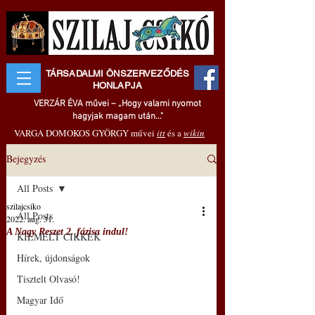
TÁRSADALMI ÖNSZERVEZŐDÉS
HONLAPJA
VERZÁR ÉVA művei – „Hogy valami nyomot
hagyjak magam után..."
VARGA DOMOKOS GYÖRGY művei
itt
és a
wikin
Bejegyzés
All Posts
szilajcsiko
All Posts
2022. aug. 31.
A Nagy Reszet 2. fázisa indul!
KIEMELT CIKKEK
Hírek, újdonságok
Tisztelt Olvasó!
Magyar Idő