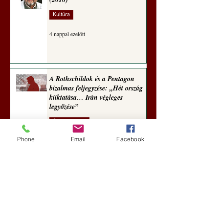
Kultúra
4 nappal ezelőtt
A Rothschildok és a Pentagon
bizalmas feljegyzése: „Hét ország
kiiktatása… Irán végleges
legyőzése”
Új Történelem
Phone
Email
Facebook
5 nappal ezelőtt
Geostratégiai dosszié: a háború,
amely megváltoztatta a hatalom
földrajzát (Laala Bechetoula
elemzése)
Új Történelem