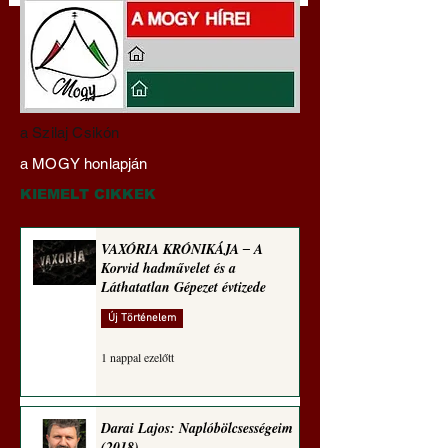
Hajdu Zoltán:
VAXÓRIA KRÓNI
a Szilaj Csikón
Transzhumanizmus és
‒ A Korvid hadműv
a MOGY honlapján
technomorál ‒ 21/28.
és a Láthatatlan Gé
Rugalmas technomorál:
évtizede
KIEMELT CIKKEK
alázatosság
VAXÓRIA KRÓNIKÁJA ‒ A
Korvid hadművelet és a
Láthatatlan Gépezet évtizede
Új Történelem
1 nappal ezelőtt
Darai Lajos: Naplóbölcsességeim
(2018)