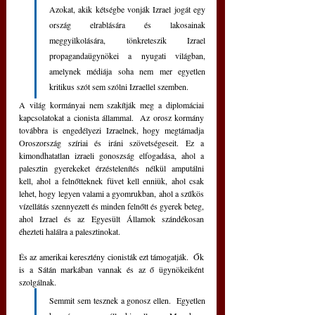
Azokat, akik kétségbe vonják Izrael jogát egy 
ország elrablására és lakosainak 
meggyilkolására, tönkreteszik Izrael 
propagandaügynökei a nyugati világban, 
amelynek médiája soha nem mer egyetlen 
kritikus szót sem szólni Izraellel szemben.
A világ kormányai nem szakítják meg a diplomáciai 
kapcsolatokat a cionista állammal.  Az orosz kormány 
továbbra is engedélyezi Izraelnek, hogy megtámadja 
Oroszország szíriai és iráni szövetségeseit. Ez a 
kimondhatatlan izraeli gonoszság elfogadása, ahol a 
palesztin gyerekeket érzéstelenítés nélkül amputálni 
kell, ahol a felnőtteknek füvet kell enniük, ahol csak 
lehet, hogy legyen valami a gyomrukban, ahol a szűkös 
vízellátás szennyezett és minden felnőtt és gyerek beteg, 
ahol Izrael és az Egyesült Államok szándékosan 
éhezteti halálra a palesztinokat.
És az amerikai keresztény cionisták ezt támogatják.  Ők 
is a Sátán markában vannak és az ő ügynökeiként 
szolgálnak.
Semmit sem tesznek a gonosz ellen.  Egyetlen 