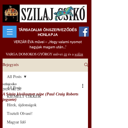
TÁRSADALMI ÖNSZERVEZŐDÉS
HONLAPJA
VERZÁR ÉVA művei – „Hogy valami nyomot
hagyjak magam után..."
VARGA DOMOKOS GYÖRGY művei
itt
és a
wikin
Bejegyzés
All Posts
szilajcsiko
All Posts
2024. okt. 28.
A Sátán kiválasztott népe (Paul Craig Roberts
KIEMELT CIKKEK
jegyzete)
Hírek, újdonságok
Tisztelt Olvasó!
Magyar Idő