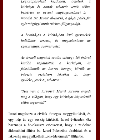
Légicsapásokkal kezdődött, amelyek a 
kórházat és annak udvarát vették célba, 
beleértve az orvosi oxigéngenerátort is ‒ 
mondta Dr. Munir al-Bursh, a gázai palesztin 
egészségügyi minisztérium főigazgatója.
A bombázás a kórházban lévő gyermekek 
halálához vezetett, és megsebesítette az 
egészségügyi személyzetet.
Az izraeli csapatok ezután mintegy két órával 
később rajtaütöttek a kórházon, és 
felszólították az összes beteget, köztük az 
intenzív osztályon fekvőket is, hogy 
gyülekezzenek az udvaron”.
"Hol van a törvény?
Melyik törvény engedi 
meg a világon, hogy egy kórházat közvetlenül 
célba vegyenek?"
Izrael megússza a civilek tömeges meggyilkolását, és 
egy nép és egy ország kiirtását. Izrael évtizedek óta 
használja a holokauszt elbeszélést, hogy a zsidókat 
áldozatként állítsa be. Izrael Palesztina elrablását és a 
lakosság meggyilkolását „önvédelemnek” állítja be. 