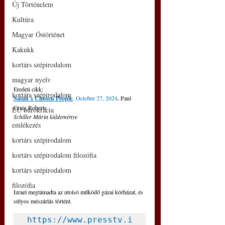
Új Történelem
Kultúra
Magyar Őstörténet
Kakukk
kortárs szépirodalom
magyar nyelv
Eredeti cikk:
kortárs szépirodalom
Satan’s Chosen People
,
October 27, 2024
, Paul 
Craig Roberts
EU bürokrácia
Schiller Mária küldeménye
emlékezés
kortárs szépirodalom
kortárs szépirodalom filozófia
kortárs szépirodalom
filozófia
Izrael megtámadta az utolsó működő gázai kórházat, és 
súlyos mészárlás történt.
https://www.presstv.i