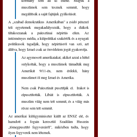
kormány sem áll ki ellene. Maguk a 
muszlimok sem tesznek semmit, hogy 
megállítsák a saját fajtájuk gyilkolását.
A „szabad demokratikus Amerikában” a zsidó pénzzel 
teli egyetemek megakadályozzák, hogy a diákok 
tiltakozzanak a palesztinai népirtás ellen. Az 
intézményes média, a külpolitikai szakértők és a nyugati 
politikusok tagadják, hogy népirtásról van szó, azt 
állítva, hogy Izrael csak az önvédelem jogát gyakorolja.  
Az agymosott amerikaiakat, akiket azzal a hittel 
sulykoltak, hogy a muszlimok támadták meg 
Amerikát 9/11-én, nem érdekli, hány 
muszlimot öl meg Izrael és Amerika.
Nem csak Palesztinát pusztítják el.  Irakot is 
elpusztították. Líbiát is elpusztították. A 
muszlim világ nem tett semmit, és a világ más 
része sem tett semmit. 
Az amerikai külügyminiszter kiállt az ENSZ elé, és 
hazudott a fogain keresztül Szaddám Huszein 
„tömegpusztító fegyvereiről”, miközben tudta, hogy 
ilyen fegyverek nem léteznek.