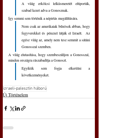
A világ erkölcsi lelkiismeretét eltiporták, 
szabad kezet adva a Gonosznak.
Így semmi sem történik a népirtás megállítására.
Nem csak az amerikaiak bűnösek abban, hogy 
fegyverekkel és pénzzel látják el Izraelt.  Az 
egész világ az, amely nem tesz semmit a sátáni 
Gonosszal szemben.
A világ elutasítása, hogy szembeszálljon a Gonosszal, 
minden országra rászabadítja a Gonoszt.  
Egyikük sem fogja elkerülni a 
következményeket.
izraeli-palesztin háború
Új Történelem