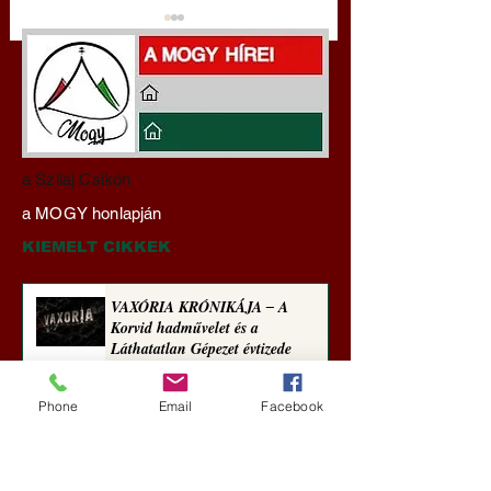
Pokol prof 4x ‒ Tiszás
Pokol prof: A HAZ
a Szilaj Csikón
szakértelem ‒ Háromféle
TŐKE AZ
a MOGY honlapján
módon közelít
RABLÓTŐKE? (Tal
egetrengető
Hedvig posztajánló
KIEMELT CIKKEK
zseninkhez (Tallián
Hedvig posztajánlója)
VAXÓRIA KRÓNIKÁJA ‒ A
Korvid hadművelet és a
Láthatatlan Gépezet évtizede
Új Történelem
Phone
Email
Facebook
3 nappal ezelőtt