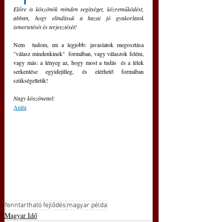
Előre is köszönök minden segítséget, közreműködést, 
abban, hogy elindítsuk a hazai jó gyakorlatok 
ismertetését és terjesztését!
Nem  tudom, mi a legjobb: javaslatok megosztása 
"válasz mindenkinek"  formában, vagy válaszok felém, 
vagy más: a lényeg az, hogy most a tudás  és a lélek 
serkentése egyidejűleg, és elérhető formában 
szükségeltetik!
Nagy köszönettel:
Anita
fenntartható fejlődés
magyar példa
Magyar Idő