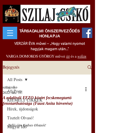
TÁRSADALMI ÖNSZERVEZŐDÉS
HONLAPJA
VERZÁR ÉVA művei – „Hogy valami nyomot
hagyjak magam után..."
VARGA DOMOKOS GYÖRGY művei
itt
és a
wikin
Bejegyzés
All Posts
szilajcsiko
All Posts
2022. dec. 11.
A zalalövői FEZO közért fecskemegtartó
KIEMELT CIKKEK
fenntarthatósága (Faust Anita hírverése)
Hírek, újdonságok
Tisztelt Olvasó!
Tallózóim Kedves Olvasói!
Magyar Idő