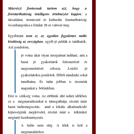
Másrészt fontosnak tartom azt, hogy a 
fenntarthatóság intelligens értelmezést kapjon
:
 a 
társadalmi, természeti és kulturális fenntarthatóság 
összehangolása a feladat. Itt ez valósul meg.
Egyébiránt 
nem ez az egyetlen figyelemre méltó 
kiválóság az országban
,
 egyéb jó példák is találhatók. 
Azt gondolom,
jó volna akár olyan mozgalmat indítani, ami a 
hazai jó gyakorlatok felismerését és 
megismertetését célozza. 
Lokális 
jó 
gyakorlatokra gondolok. Ebből mindenki sokat 
tanulhatna. És talán jobban is éreznénk 
magunkat a  bőrünkben. 
Erre is szükség volna. Az előttünk álló nehéz időkben 
ez a  megmaradásunkat is támogathatja, részint mint 
hazai tudásmegosztás,  amit a lokális alkalmazkodó 
képességünk megkövetel, részint mint a  lelkünket 
megtartó kezdeményezés. 
A tudás nem elég. A lélek is kell a  
megmaradáshoz.