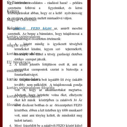
Új Történelem
Egy szerintem csodálatos – ráadásul hazai! – példára 
szeretném felhívni a  figyelmüket, és kérni 
Kultúra
közbenjárásukat abban, hogy ez a kellő  nyilvánosság 
és országos elismerés mellett mintaadóvá váljon.
Magyar Őstörténet
Kakukk
A
zalalövői  FEZO közért 
az, amiről mesélni 
szeretnék. Az benne a bámulatos, hogy tulajdonosai a 
kortárs szépirodalom
fenntarthatóságot összetetten értelmezik:
A  közért mindig is igyekezett térségbeli 
magyar nyelv
termékeket kínálni, legyen szó  tejtermékről, 
kortárs szépirodalom
húsáruról, stb. Ezzel a térség gazdasági életében 
értékes  szerepet játszik.
EU bürokrácia
A közért jelentős felújításon esett át, ami az 
energetikai szempontok szerint is biztosítja a 
emlékezés
fenntarthatóságot.
kortárs szépirodalom
A  felújítás miatt a bolt legalább fél évig (inkább 
tovább)  nem működött.  A tulajdonosnak gondja 
kortárs szépirodalom filozófia
volt rá, hogy az alkalmazottakat megtartsa.  
Ahelyett, hogy leépítette volna őket, elhelyezte 
kortárs szépirodalom
őket két másik  közértjében (a zalalövői Jó Ár 
filozófia
nevű diszkont boltban és az  őriszentpéteri FEZO 
közértben. ebben a két üzletben így több munkaerő  
volt, mint ami tényleg kellett, de mindenkit meg 
tudott tartani).
Most  fejeződött be a zalalövői FEZO közért külső 