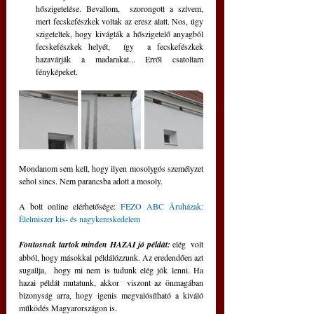
hőszigetelése. Bevallom,  szorongott a szívem, 
mert fecskefészkek voltak az eresz alatt. Nos, úgy  
szigeteltek, hogy kivágták a hőszigetelő anyagból 
fecskefészkek helyét,  így  a fecskefészkek 
hazavárják a madarakat... Erről csatoltam  
fényképeket.
Mondanom sem kell, hogy ilyen mosolygós személyzet 
sehol sincs. Nem parancsba adott a mosoly. 
A bolt online elérhetősége: 
FEZO ABC Áruházak: 
Élelmiszer kis- és nagykereskedelem
Fontosnak tartok minden HAZAI jó példát: 
elég  volt 
abból, hogy másokkal példálózzunk. Az eredendően azt 
sugallja,  hogy mi nem is tudunk elég jók lenni. Ha 
hazai példát mutatunk, akkor  viszont az önmagában 
bizonyság arra, hogy igenis megvalósítható a kiváló  
működés Magyarországon is.