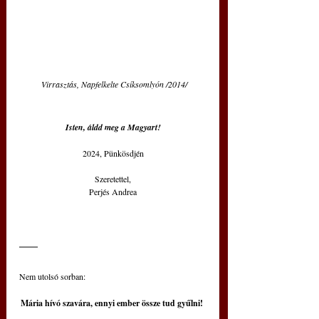
Virrasztás, Napfelkelte Csíksomlyón /2014/
Isten, áldd meg a Magyart!
2024, Pünkösdjén
Szeretettel,
Perjés Andrea
Nem utolsó sorban:
Mária hívó szavára, ennyi ember össze tud gyűlni!