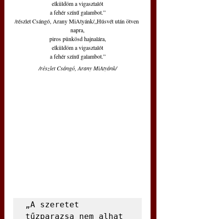
elküldöm a vigasztalót
a fehér színű galambot.”
/részlet Csángó, Arany MiAtyánk/„Húsvét után ötven 
napra,
piros pünkösd hajnalára,
elküldöm a vigasztalót
a fehér színű galambot.”
/részlet Csángó, Arany MiAtyánk/
„A szeretet 
tűzparazsa nem alhat 