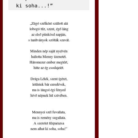
ki soha...!”
„Zúgó szélként szállott alá
lobogó tűz, szent, égő láng
az első pünkösd napján,
s tanítványok szólták szavát.
Minden nép saját nyelvén
hallotta Menny üzenetét.
Háromezer ember megtért,
hitte az ég csodajelét.
Drága Lélek, szent ígéret,
letűntek bár ezredévek,
ma is lángol égi fényed
hívő népnek hű szívében.
Mennyei szél fuvallata,
ma is remény sugallata.
A szeretet tűzparazsa
nem alhat ki soha, soha!”