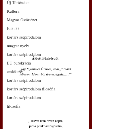
Új Történelem
Kultúra
Magyar Őstörténet
Kakukk
kortárs szépirodalom
magyar nyelv
kortárs szépirodalom
Áldott Pünkösdöt!
EU bürokrácia
„
Jöjj Szentlélek Úristen, áraszd reánk 
emlékezés
teljesen, Mennyből fényességedet.....!”
kortárs szépirodalom
kortárs szépirodalom filozófia
kortárs szépirodalom
filozófia
„Húsvét után ötven napra,
piros pünkösd hajnalára,