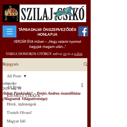
TÁRSADALMI ÖNSZERVEZŐDÉS
HONLAPJA
VERZÁR ÉVA művei – „Hogy valami nyomot
hagyjak magam után..."
VARGA DOMOKOS GYÖRGY művei
itt
és a
wikin
Bejegyzés
All Posts
szilajcsiko
All Posts
2024. máj. 18.
Áldott Pünkösdöt! – Perjés Andrea összeállítása
KIEMELT CIKKEK
(Magyarok Világszövetsége)
Hírek, újdonságok
Tisztelt Olvasó!
Magyar Idő