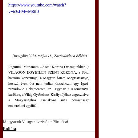
https://www.youtube.com/watch?
v=63sFMwM8tf0
Portugália 2024. május 13., Zarándoklat a Békéért
Regnum  Marianum – Szent Korona Országunkban (a 
VILÁGON EGYETLEN SZENT KORONA, a Földi 
hatalom közvetítője, a Magyar Állam Megtestesítője) 
hosszú évek óta nem tudtak összehozni egy Igazi  
zarándokló Békemenetet, az  Egyház a Kormánnyal 
karöltve, a Világ Győzelmes Királynőjéhez engesztelve, 
a Magyarsághoz csatlakozó más nemzetiségű 
emberekkel együtt?! 
Magyarok Világszövetsége
Pünkösd
Kultúra