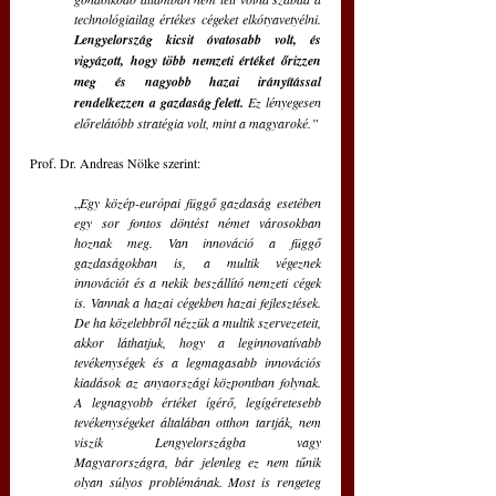
technológiailag értékes cégeket elkótyavetyélni. 
Lengyelország kicsit óvatosabb volt, és 
vigyázott, hogy több nemzeti értéket őrizzen 
meg és nagyobb hazai irányítással 
rendelkezzen a gazdaság felett.
 Ez lényegesen 
előrelátóbb stratégia volt, mint a magyaroké.”
Prof. Dr. Andreas Nölke szerint: 
„
Egy közép-európai függő gazdaság esetében 
egy sor fontos döntést német városokban 
hoznak meg. Van innováció a függő 
gazdaságokban is, a multik végeznek 
innovációt és a nekik beszállító nemzeti cégek 
is. Vannak a hazai cégekben hazai fejlesztések. 
De ha közelebbről nézzük a multik szervezeteit, 
akkor láthatjuk, hogy a leginnovatívabb 
tevékenységek és a legmagasabb innovációs 
kiadások az anyaországi központban folynak. 
A legnagyobb értéket ígérő, legígéretesebb 
tevékenységeket általában otthon tartják, nem 
viszik Lengyelországba vagy 
Magyarországra, bár jelenleg ez nem tűnik 
olyan súlyos problémának. Most is rengeteg 