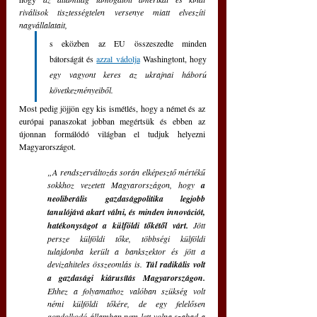
riválisok tisztességtelen versenye miatt elveszíti 
nagvállalatait, 
s eközben az EU összeszedte minden 
bátorságát és 
azzal vádolja
 Washingtont, hogy 
egy vagyont keres az ukrajnai háború 
következményeiből.
Most pedig jöjjön egy kis ismétlés, hogy a német és az 
európai panaszokat jobban megértsük és ebben az 
újonnan formálódó világban el tudjuk helyezni 
Magyarországot.
„A rendszerváltozás során elképesztő mértékű 
sokkhoz vezetett Magyarországon, hogy 
a 
neoliberális gazdaságpolitika legjobb 
tanulójává akart válni, és minden innovációt, 
hatékonyságot a külföldi tőkétől várt. 
Jött 
persze külföldi tőke, többségi külföldi 
tulajdonba került a bankszektor és jött a 
devizahiteles összeomlás is. 
Túl radikális volt 
a gazdasági kiárusítás Magyarországon.
Ehhez a folyamathoz valóban szükség volt 
némi külföldi tőkére, de egy felelősen 
gondolkodó államban nem lett volna szabad a 