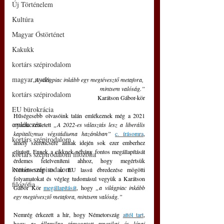
Új Történelem
Kultúra
Magyar Őstörténet
Kakukk
kortárs szépirodalom
magyar nyelv
„
A világpiac inkább egy megtévesztő metafora, 
mintsem valóság.”
kortárs szépirodalom
Karátson Gábor-kör
EU bürokrácia
Hűségesebb olvasóink talán emlékeznek még a 2021 
emlékezés
nyarán született 
„A 2022-es választás lesz a liberális 
kapitalizmus végstádiuma hazánkban”
c. írásomra
, 
kortárs szépirodalom
amely szerencsére annak idején sok ezer emberhez 
eljutott. Ennek a cikknek néhány fontos megállapítását 
kortárs szépirodalom filozófia
érdemes felelveníteni ahhoz, hogy megértsük 
kortárs szépirodalom
Németország és az EU lassú ébredezése mögötti 
folyamatokat és végleg tudomásul vegyük a Karátson 
filozófia
Gábor Kör 
megállapítását
, hogy 
„a világpiac inkább 
egy megtévesztő metafora, mintsem valóság.” 
Nemrég érkezett a hír, hogy Németország 
attól tart
, 
hogy 
az államilag támogatott amerikai és kínai 