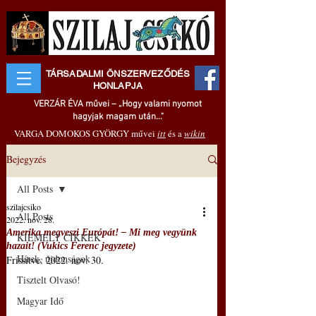
TÁRSADALMI ÖNSZERVEZŐDÉS
HONLAPJA
VERZÁR ÉVA művei – „Hogy valami nyomot
hagyjak magam után..."
VARGA DOMOKOS GYÖRGY művei
itt
és a
wikin
Bejegyzés
All Posts
szilajcsiko
All Posts
2022. nov. 28.
Amerika megveszi Európát! – Mi meg vegyünk
KIEMELT CIKKEK
hazait! (Vukics Ferenc jegyzete)
Hírek, újdonságok
Frissítve:
2022. nov. 30.
Tisztelt Olvasó!
Magyar Idő