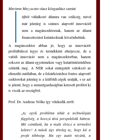
Mariana Mazzucato
 olasz közgazdász szerint 
újból vállalkozó államra van szükség, mivel 
már jelenleg is számos alapvető innovációt 
nem a magánszektornak, hanem az állami 
finanszírozású kutatásoknak köszönhetünk. 
A magánszektor abban jó, hogy az innovációt 
profitábilissá tegye és termékként elterjessze, de a 
valódi innováció nem a magánszektorban, hanem 
sokszor az állami egyetemeken vagy kutatóintézetekben 
születik meg. A NER sokat emlegetett szitokszó az 
ellenzéki médiában, de a felzárkózáshoz fontos alapvető 
szektorokat jelenleg is a külföldi cégek uralják, s ez azt 
is jelenti, hogy a nemzetgazdaságban keresett profitot ki 
is viszik az országból.
Prof. Dr. Andreas Nölke így vélekedik erről: 
„
Az egyik probléma tehát a technológiai 
függőség, a hosszú távú perspektívák hiánya. 
Mit csinálunk, ha a multi elviszi a termelést 
keletre? A másik ügy tényleg az, hogy kié a 
profit többsége. Ha egy autót nézünk, a 