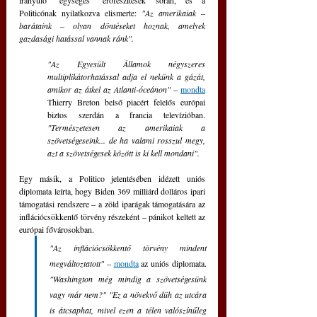
irányuló "egységes" erőfeszítések során, és a 
Politicónak nyilatkozva elismerte: 
"Az amerikaiak – 
barátaink – olyan döntéseket hoznak, amelyek 
gazdasági hatással vannak ránk".
"Az Egyesült Államok négyszeres 
multiplikátorhatással adja el nekünk a gázát, 
amikor az átkel az Atlanti-óceánon"
 – 
mondta
Thierry Breton belső piacért felelős európai 
biztos szerdán a francia televízióban. 
"Természetesen az amerikaiak a 
szövetségeseink... de ha valami rosszul megy, 
azt a szövetségesek között is ki kell mondani".
Egy másik, a Politico jelentésében idézett uniós 
diplomata leírta, hogy Biden 369 milliárd dolláros ipari 
támogatási rendszere – a zöld iparágak támogatására az 
inflációcsökkentő törvény részeként – pánikot keltett az 
európai fővárosokban.  
"Az inflációcsökkentő törvény mindent 
megváltoztatott" 
–
mondta
 az uniós diplomata.
"Washington még mindig a szövetségesünk 
vagy már nem?" "Ez a növekvő düh az utcára 
is átcsaphat, mivel ezen a télen valószínűleg 