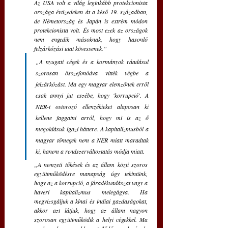
Az USA volt a világ leginkább protekcionista 
országa évtizedeken át a késő 19. században, 
de Németország és Japán is extrém módon 
protekcionista volt. És most ezek az országok 
nem engedik másoknak, hogy hasonló 
felzárkózási utat kövessenek.”
„A nyugati cégek és a kormányok ráadásul 
szorosan összefonódva vitték végbe a 
felzárkózást. Ma egy magyar elemzőnek erről 
csak annyi jut eszébe, hogy 'korrupció'. A 
NER-t ostorozó ellenzékieket alaposan ki 
kellene faggatni arról, hogy mi is az ő 
megoldásuk igazi háttere. A kapitalizmusból a 
magyar tömegek nem a NER miatt maradtak 
ki, hanem a rendszerváltoztatás módja miatt. 
„A nemzeti tőkések és az állam közti szoros 
együttműködésre manapság úgy tekintünk, 
hogy az a korrupció, a járadékvadászat vagy a 
haveri kapitalizmus melegágya. Ha 
megvizsgáljuk a kínai és indiai gazdaságokat, 
akkor azt látjuk, hogy az állam nagyon 
szorosan együttműködik a helyi cégekkel. Ma 