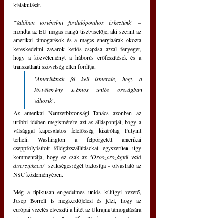
kialakulását. 
"Valóban történelmi fordulóponthoz érkeztünk"
 – 
mondta az EU magas rangú tisztviselője, aki szerint az 
amerikai támogatások és a magas energiaárak okozta 
kereskedelmi zavarok kettős csapása azzal fenyeget, 
hogy a közvéleményt a háborús erőfeszítések és a 
transzatlanti szövetség ellen fordítja. 
"Amerikának fel kell ismernie, hogy a 
közvélemény számos uniós országban 
változik".
Az amerikai Nemzetbiztonsági Tanács azonban az 
utóbbi időben megismételte azt az álláspontját, hogy a 
válsággal kapcsolatos felelősség kizárólag Putyint 
terheli. Washington a felpörgetett amerikai 
cseppfolyósított földgázszállításokat egyszerűen úgy 
kommentálja, hogy ez csak az 
"Oroszországtól való 
diverzifikáció" 
szükségességét biztosítja – olvasható az 
NSC közleményében.
Még a tipikusan engedelmes uniós külügyi vezető, 
Josep Borrell is megkérdőjelezi és jelzi, hogy az 
európai vezetés elveszíti a hitét az Ukrajna támogatására 