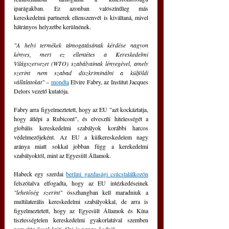
iparágakban. Ez azonban valószínűleg más 
kereskedelmi partnerek ellenszenvét is kiváltaná, mivel 
hátrányos helyzetbe kerülnének.
"A helyi termékek támogatásának kérdése nagyon 
kényes, mert ez ellentétes a Kereskedelmi 
Világszervezet (WTO) szabályainak lényegével, amely 
szerint nem szabad diszkriminálni a külföldi 
vállalatokat"
 – 
mondta
 Elvire Fabry, az Institut Jacques 
Delors vezető kutatója.
Fabry arra figyelmeztetett, hogy az EU "azt kockáztatja, 
hogy átlépi a Rubicont", és elveszíti hitelességét a 
globális kereskedelmi szabályok korábbi harcos 
védelmezőjeként. Az EU a külkereskedelem nagy 
aránya miatt sokkal jobban függ a kerekedelmi 
szabályoktól, mint az Egyesült Államok.
Habeck egy szerdai 
berlini gazdasági csúcstalálkozón
felszólalva elfogadta, hogy az EU intézkedéseinek 
"lehetőség szerint"
 összhangban kell maradniuk a 
multilaterális kereskedelmi szabályokkal, de arra is 
figyelmeztetett, hogy az Egyesült Államok és Kína 
tisztességtelen kereskedelmi gyakorlatával szemben 