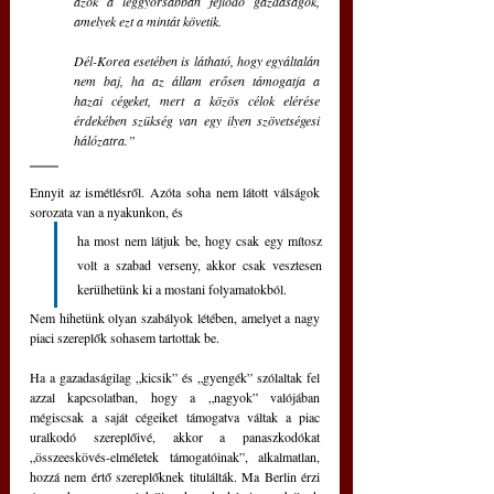
azok a leggyorsabban fejlődő gazdaságok, 
amelyek ezt a mintát követik. 
Dél-Korea esetében is látható, hogy egyáltalán 
nem baj, ha az állam erősen támogatja a 
hazai cégeket, mert a közös célok elérése 
érdekében szükség van egy ilyen szövetségesi 
hálózatra.”
Ennyit az ismétlésről. Azóta soha nem látott válságok 
sorozata van a nyakunkon, és 
ha most nem látjuk be, hogy csak egy mítosz 
volt a szabad verseny, akkor csak vesztesen 
kerülhetünk ki a mostani folyamatokból. 
Nem hihetünk olyan szabályok létében, amelyet a nagy 
piaci szereplők sohasem tartottak be.
Ha a gazadaságilag „kicsik” és „gyengék” szólaltak fel 
azzal kapcsolatban, hogy a „nagyok” valójában 
mégiscsak a saját cégeiket támogatva váltak a piac 
uralkodó szereplőivé, akkor a panaszkodókat 
„összeeskövés-elméletek támogatóinak”, alkalmatlan, 
hozzá nem értő szereplőknek titulálták. Ma Berlin érzi 