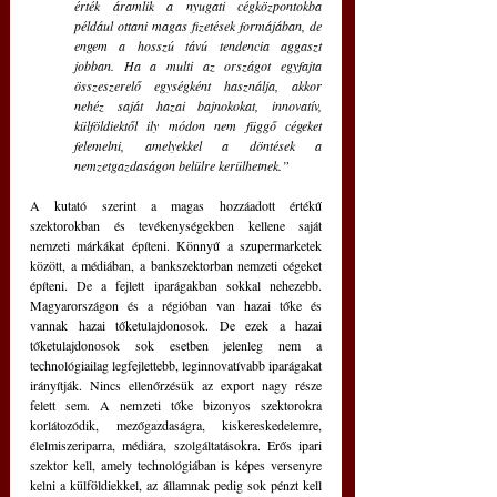
érték áramlik a nyugati cégközpontokba 
például ottani magas fizetések formájában, de 
engem a hosszú távú tendencia aggaszt 
jobban. Ha a multi az országot egyfajta 
összeszerelő egységként használja, akkor 
nehéz saját hazai bajnokokat, innovatív, 
külföldiektől ily módon nem függő cégeket 
felemelni, amelyekkel a döntések a 
nemzetgazdaságon belülre kerülhetnek.”
A kutató szerint a magas hozzáadott értékű 
szektorokban és tevékenységekben kellene saját 
nemzeti márkákat építeni. Könnyű a szupermarketek 
között, a médiában, a bankszektorban nemzeti cégeket 
építeni. De a fejlett iparágakban sokkal nehezebb. 
Magyarországon és a régióban van hazai tőke és 
vannak hazai tőketulajdonosok. De ezek a hazai 
tőketulajdonosok sok esetben jelenleg nem a 
technológiailag legfejlettebb, leginnovatívabb iparágakat 
irányítják. Nincs ellenőrzésük az export nagy része 
felett sem. A nemzeti tőke bizonyos szektorokra 
korlátozódik, mezőgazdaságra, kiskereskedelemre, 
élelmiszeriparra, médiára, szolgáltatásokra. Erős ipari 
szektor kell, amely technológiában is képes versenyre 
kelni a külföldiekkel, az államnak pedig sok pénzt kell 