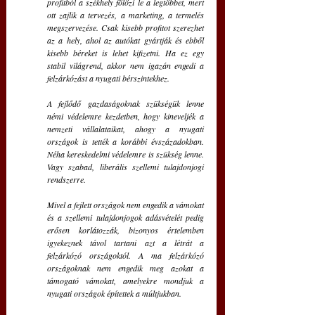
profitból a székhely fölözi le a legtöbbet, mert 
ott zajlik a tervezés, a marketing, a termelés 
megszervezése. Csak kisebb profitot szerezhet 
az a hely, ahol az autókat gyártják és ebből 
kisebb béreket is lehet kifizetni. Ha ez egy 
stabil világrend, akkor nem igazán engedi a 
felzárkózást a nyugati bérszintekhez.
A fejlődő gazdaságoknak szükségük lenne 
némi védelemre kezdetben, hogy kineveljék a 
nemzeti vállalataikat, ahogy a nyugati 
országok is tették a korábbi évszázadokban. 
Néha kereskedelmi védelemre is szükség lenne. 
Vagy szabad, liberális szellemi tulajdonjogi 
rendszerre. 
Mivel a fejlett országok nem engedik a vámokat 
és a szellemi tulajdonjogok adásvételét pedig 
erősen korlátozzák, bizonyos értelemben 
igyekeznek távol tartani azt a létrát a 
felzárkózó országoktól. A ma felzárkózó 
országoknak nem engedik meg azokat a 
támogató vámokat, amelyekre mondjuk a 
nyugati országok építettek a múltjukban.