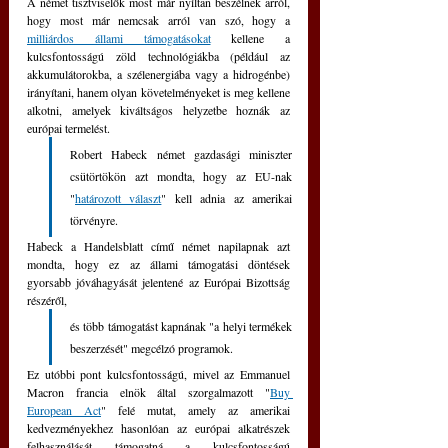
A német tisztviselők most már nyíltan beszélnek arról, 
hogy most már nemcsak arról van szó, hogy a 
milliárdos állami támogatásokat
 kellene a 
kulcsfontosságú zöld technológiákba (például az 
akkumulátorokba, a szélenergiába vagy a hidrogénbe) 
irányítani, hanem olyan követelményeket is meg kellene 
alkotni, amelyek kiváltságos helyzetbe hoznák az 
európai termelést. 
Robert Habeck német gazdasági miniszter 
csütörtökön azt mondta, hogy az EU-nak 
"
határozott választ
" kell adnia az amerikai 
törvényre.
Habeck a Handelsblatt című német napilapnak azt 
mondta, hogy ez az állami támogatási döntések 
gyorsabb jóváhagyását jelentené az Európai Bizottság 
részéről, 
és több támogatást kapnának "a helyi termékek 
beszerzését" megcélzó programok.
Ez utóbbi pont kulcsfontosságú, mivel az Emmanuel 
Macron francia elnök által szorgalmazott "
Buy 
European Act
" felé mutat, amely az amerikai 
kedvezményekhez hasonlóan az európai alkatrészek 
felhasználását támogatná a kulcsfontosságú 