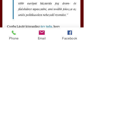
több európai háztartás fog áram- és 
fűtéshiányt tapasztalni, ami tovább fokozza az 
uniós politikusokra nehezedő nyomást.”
Csorba László közgazdász 
úgy tudja
, hogy
„a tökéletes verseny esetében tökéletes az 
Phone
Email
Facebook
informáltság, így nem alakulhat ki 
bizalomhiány sem: tökéletes lesz az 
együttműködés a szereplők helyzetének, 
állapotának megfelelően. Egymás céljainak 
tudatos akadályozása ezáltal csak valamely 
nem tökéletes versenytípus jellemzője lehet.”
Ha ez így van, akkor nálunk a szabad piac sosem 
valósult meg. Az európai nagyok most érzik meg, hogy 
mit is érezhettek a kelet-európai államok, amikor 
szembesültek a nyugati vállalatok adófizetői pénzeken 
megalkotott erőfölényével. Most egy még erősebb 
kutya követeli ezektől a cégektől és kormányoktól 
„az 
első nászéjszaka jogát”
. 
Ha pedig ők újból elfogadhatónak találják, 
hogy az államok támogassák a „nagy nemzeti 