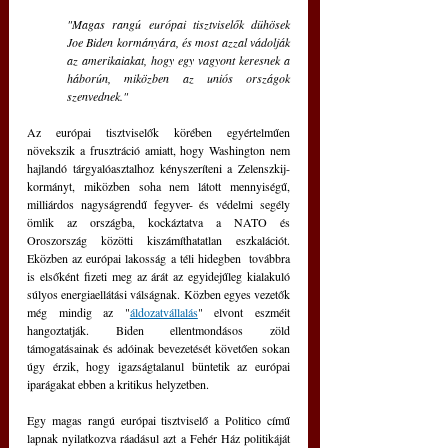
"Magas rangú európai tisztviselők dühösek 
Joe Biden kormányára, és most azzal vádolják 
az amerikaiakat, hogy egy vagyont keresnek a 
háborún, miközben az uniós országok 
szenvednek."
Az európai tisztviselők körében egyértelműen 
növekszik a frusztráció amiatt, hogy Washington nem 
hajlandó tárgyalóasztalhoz kényszeríteni a Zelenszkij-
kormányt, miközben soha nem látott mennyiségű, 
milliárdos nagyságrendű fegyver- és védelmi segély 
ömlik az országba, kockáztatva a NATO és 
Oroszország közötti kiszámíthatatlan eszkalációt. 
Eközben az európai lakosság a téli hidegben  továbbra 
is elsőként fizeti meg az árát az egyidejűleg kialakuló 
súlyos energiaellátási válságnak. Közben egyes vezetők 
még mindig az "
áldozatvállalás
" elvont eszméit 
hangoztatják. Biden ellentmondásos zöld 
támogatásainak és adóinak bevezetését követően sokan 
úgy érzik, hogy igazságtalanul büntetik az európai 
iparágakat ebben a kritikus helyzetben. 
Egy magas rangú európai tisztviselő a Politico című 
lapnak nyilatkozva ráadásul azt a Fehér Ház politikáját 