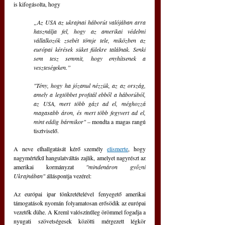
is kifogásolta, hogy 
„Az USA az ukrajnai háborút valójában arra 
használja fel, hogy az amerikai védelmi 
vállalkozók zsebét tömje tele, miközben az 
európai kérések süket fülekre találnak. Senki 
sem tesz semmit, hogy enyhítsenek a 
veszteségeken.” 
"Tény, hogy ha józanul nézzük, az az ország, 
amely a legtöbbet profitál ebből a háborúból, 
az USA, mert több gázt ad el, méghozzá 
magasabb áron, és mert több fegyvert ad el, 
mint eddig bármikor" –
 mondta a magas rangú 
tisztviselő. 
A neve elhallgatását kérő személy 
elismerte
, hogy 
nagymértékű hangulatváltás zajlik, amelyet nagyrészt az 
amerikai kormányzat 
"mindenáron győzni 
Ukrajnában" 
álláspontja vezérel: 
Az európai ipar tönkretételével fenyegető amerikai 
támogatások nyomán folyamatosan erősödik az európai 
vezetők dühe. A Kreml valószínűleg örömmel fogadja a 
nyugati szövetségesek közötti mérgezett légkör 