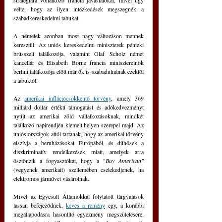
stratégiára vonatkozó francia javaslatokat, mivel úgy 
vélte, hogy az ilyen intézkedések megszegnék a 
szabadkereskedelmi tabukat.
A németek azonban most nagy változáson mennek 
keresztül. Az uniós kereskedelmi miniszterek pénteki 
brüsszeli találkozója, valamint Olaf Scholz német 
kancellár és Elisabeth Borne francia miniszterelnök 
berlini találkozója előtt már ők is szabadulnának ezektől 
a tabuktól.
Az 
amerikai inflációcsökkentő törvény
, amely 369 
milliárd dollár értékű támogatást és adókedvezményt 
nyújt az amerikai zöld vállalkozásoknak, mindkét 
találkozó napirendjén kiemelt helyen szerepel majd. Az 
uniós országok attól tartanak, hogy az amerikai törvény 
elszívja a beruházásokat Európából, és dühösek a 
diszkriminatív rendelkezések miatt, amelyek arra 
ösztönzik a fogyasztókat, hogy a "
Buy American" 
(vegyenek amerikait) szellemében cselekedjenek, ha 
elektromos járművet vásárolnak. 
Mivel az Egyesült Államokkal folytatott tárgyalások 
lassan befejeződnek, 
kevés a remény
 egy, a korábbi 
megállapodásra hasonlító egyezmény megszületésére. 