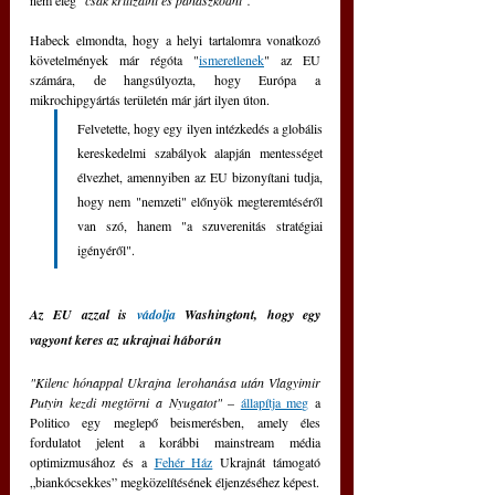
nem elég 
"csak kritizálni és panaszkodni".
Habeck elmondta, hogy a helyi tartalomra vonatkozó 
követelmények már régóta "
ismeretlenek
" az EU 
számára, de hangsúlyozta, hogy Európa a 
mikrochipgyártás területén már járt ilyen úton. 
Felvetette, hogy egy ilyen intézkedés a globális 
kereskedelmi szabályok alapján mentességet 
élvezhet, amennyiben az EU bizonyítani tudja, 
hogy nem "nemzeti" előnyök megteremtéséről 
van szó, hanem "a szuverenitás stratégiai 
igényéről".
Az EU azzal is 
vádolja
 Washingtont, hogy egy 
vagyont keres az ukrajnai háborún
"Kilenc hónappal Ukrajna lerohanása után Vlagyimir 
Putyin kezdi megtörni a Nyugatot" 
– 
állapítja meg
 a 
Politico egy meglepő beismerésben, amely éles 
fordulatot jelent a korábbi mainstream média 
optimizmusához és a 
Fehér Ház
 Ukrajnát támogató 
„biankócsekkes” megközelítésének éljenzéséhez képest. 