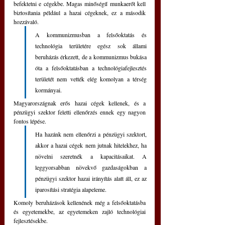
befektetni e cégekbe. Magas minőségű munkaerőt kell 
biztosítania például a hazai cégeknek, ez a második 
hozzávaló. 
A kommunizmusban a felsőoktatás és 
technológia területére egész sok állami 
beruházás érkezett, de a kommunizmus bukása 
óta a felsőoktatásban a technológiafejlesztés 
területét nem vették elég komolyan a térség 
kormányai. 
Magyarországnak erős hazai cégek kellenek, és a 
pénzügyi szektor feletti ellenőrzés ennek egy nagyon 
fontos lépése. 
Ha hazánk nem ellenőrzi a pénzügyi szektort, 
akkor a hazai cégek nem jutnak hitelekhez, ha 
növelni szeretnék a kapacitásaikat. A 
leggyorsabban növekvő gazdaságokban a 
pénzügyi szektor hazai irányítás alatt áll, ez az 
iparosítási stratégia alapeleme. 
Komoly beruházások kellenének még a felsőoktatásba 
és egyetemekbe, az egyetemeken zajló technológiai 
fejlesztésekbe.