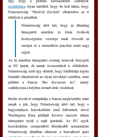
úgy, hogy a globális kereskedelmi szabályok 
erodálódása
 olyan mértékű, hogy be kell látnia, hogy 
Franciaország 
"Vásárolj Európát" 
elképzelése az ő 
túlélését is jelentheti. 
Németország attól tart, hogy az államilag 
támogatott amerikai és kínai riválisok 
tisztességtelen versenye miatt elveszíti az 
európai és a nemzetközi piacokat uraló nagy 
cégeit. 
Az új amerikai támogatási csomag nemcsak fenyegeti 
az EU iparát, de annak összeomlását is előidézheti. 
Németország ezért úgy döntött, hogy felülbírálja régóta 
fennálló ellenérzéseit az olyan tervekkel szemben, mint 
például a francia 
"Buy European Act",
 amely 
szabályozná a helyben termelt áruk vásárlását.
Berlin növekvő szimpátiája a francia megközelítés iránt 
annak a jele, hogy Németország attól tart, hogy a 
hagyományos kereskedelmi rend felbomlott, mivel 
Washington Kína példáját követve masszív állami 
támogatást nyújt a saját iparának. Az EU egyik 
kereskedelmi szempontból liberálisabb nemzeteként 
Németország általában ellenezte a beavatkozó ipari 