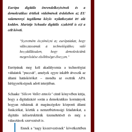
Európa digitális önrendelkezésének és a 
demokratikus értékek védelmének érdekében az EU 
valamennyi tagállama közös nyilatkozatot írt alá 
kedden. Marietje Schaake digitális szakértő is ezt a 
célt követi. 
"Szeretném ösztönözni az európaiakat, hogy 
változtassanak a technológiához való 
hozzáállásukon, hogy demokráciánk 
megerősítése elsőbbséget élvezzen." 
Európának meg kell akadályoznia a technológiai 
vállalatok "puccsát", amelyek egyre inkább átveszik az 
állami hatásköröket ‒ mondta az osztrák APA 
hírügynökségnek adott interjúban.
Schaake 
"Silicon Valley attacks"
 című könyvében leírja, 
hogy a digitalizáció során a demokratikus kormányok 
hogyan ruháznak át magáncégekre központi állami 
funkciókat, köztük a nemzetbiztonsági feladatokat, a 
digitális infrastruktúrák üzemeltetését és még a 
választások szervezését is. 
Ennek a "nagy kiszervezésnek" következtében 