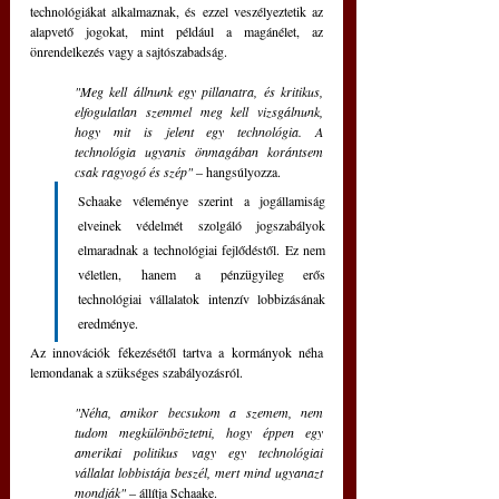
technológiákat alkalmaznak, és ezzel veszélyeztetik az 
alapvető jogokat, mint például a magánélet, az 
önrendelkezés vagy a sajtószabadság. 
"Meg kell állnunk egy pillanatra, és kritikus, 
elfogulatlan szemmel meg kell vizsgálnunk, 
hogy mit is jelent egy technológia. A 
technológia ugyanis önmagában korántsem 
csak ragyogó és szép"
 ‒ hangsúlyozza. 
Schaake véleménye szerint a jogállamiság 
elveinek védelmét szolgáló jogszabályok 
elmaradnak a technológiai fejlődéstől. Ez nem 
véletlen, hanem a pénzügyileg erős 
technológiai vállalatok intenzív lobbizásának 
eredménye. 
Az innovációk fékezésétől tartva a kormányok néha 
lemondanak a szükséges szabályozásról. 
"Néha, amikor becsukom a szemem, nem 
tudom megkülönböztetni, hogy éppen egy 
amerikai politikus vagy egy technológiai 
vállalat lobbistája beszél, mert mind ugyanazt 
mondják" 
‒ állítja Schaake.