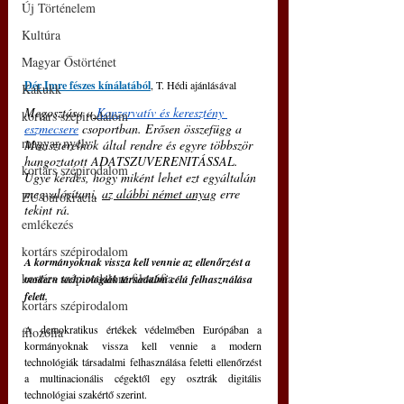
Új Történelem
Kultúra
Magyar Őstörténet
Dér Imre fészes kínálatából
, T. Hédi ajánlásával
Kakukk
Megosztása a
Konzervatív és keresztény 
kortárs szépirodalom
eszmecsere
 csoportban. Erősen összefügg a 
magyar nyelv
Miniszterelnök által rendre és egyre többször 
hangoztatott ADATSZUVERENITÁSSAL. 
kortárs szépirodalom
Ugye kérdés, hogy miként lehet ezt egyáltalán 
megvalósítani, 
az alábbi német anyag
 erre 
EU bürokrácia
tekint rá.
emlékezés
kortárs szépirodalom
A kormányoknak vissza kell vennie az ellenőrzést a 
kortárs szépirodalom filozófia
modern technológiák társadalmi célú felhasználása 
felett.
kortárs szépirodalom
A demokratikus értékek védelmében Európában a 
filozófia
kormányoknak vissza kell vennie a modern 
technológiák társadalmi felhasználása feletti ellenőrzést 
a multinacionális cégektől egy osztrák digitális 
technológiai szakértő szerint.