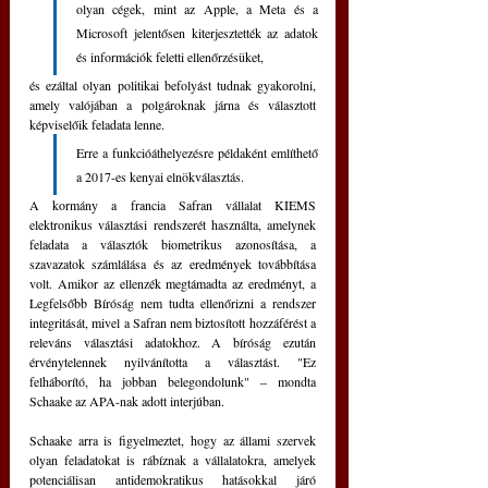
olyan cégek, mint az Apple, a Meta és a 
Microsoft jelentősen kiterjesztették az adatok 
és információk feletti ellenőrzésüket, 
és ezáltal olyan politikai befolyást tudnak gyakorolni, 
amely valójában a polgároknak járna és választott 
képviselőik feladata lenne. 
Erre a funkcióáthelyezésre példaként említhető 
a 2017-es kenyai elnökválasztás. 
A kormány a francia Safran vállalat KIEMS 
elektronikus választási rendszerét használta, amelynek 
feladata a választók biometrikus azonosítása, a 
szavazatok számlálása és az eredmények továbbítása 
volt. Amikor az ellenzék megtámadta az eredményt, a 
Legfelsőbb Bíróság nem tudta ellenőrizni a rendszer 
integritását, mivel a Safran nem biztosított hozzáférést a 
releváns választási adatokhoz. A bíróság ezután 
érvénytelennek nyilvánította a választást. "Ez 
felháborító, ha jobban belegondolunk" ‒ mondta 
Schaake az APA-nak adott interjúban.
Schaake arra is figyelmeztet, hogy az állami szervek 
olyan feladatokat is rábíznak a vállalatokra, amelyek 
potenciálisan antidemokratikus hatásokkal járó 