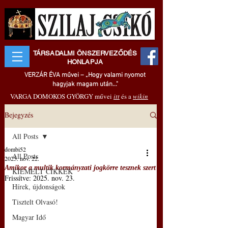
TÁRSADALMI ÖNSZERVEZŐDÉS
HONLAPJA
VERZÁR ÉVA művei – „Hogy valami nyomot
hagyjak magam után..."
VARGA DOMOKOS GYÖRGY művei
itt
és a
wikin
Bejegyzés
All Posts
dombi52
All Posts
2025. nov. 22.
Amikor a multik kormányzati jogkörre tesznek szert
KIEMELT CIKKEK
Frissítve:
2025. nov. 23.
Hírek, újdonságok
Tisztelt Olvasó!
Magyar Idő