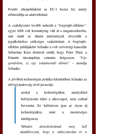
Pozitív ellenpéldaként az EU-t hozza fel, amely 
előmozdítja az adatvédelmet.
A szabályozást tovább nehezíti a "forgóajtó-effektus": 
egyre több volt kormánytag vált át a magánszektorba, 
ami miatt az állami intézmények elveszítik a 
jogalkotáshoz szükséges szakértelmet. A forgóajtó-
effektus példájaként Schaake a volt szövetségi kancellár 
Sebastian Kurz döntését említi, hogy Peter Thiel, a 
Palantir társalapítója számára dolgozzon. 
"Úgy 
gondolom, ez egy sokatmondó döntés"
 ‒ mondja 
Schaake.
A jövőbeli technológiai politika tekintetében Schaake az 
elővigyázatosság elvét javasolja: 
azokat a technológiákat, amelyekkel 
befolyásolni lehet a lakosságot, nem szabad 
bevezetni. Ez különösen igaz az olyan új 
technológiákra, mint a mesterséges 
intelligencia. 
"Minden demokráciának meg kell 
akadályoznia, hogy a választásokat és a 