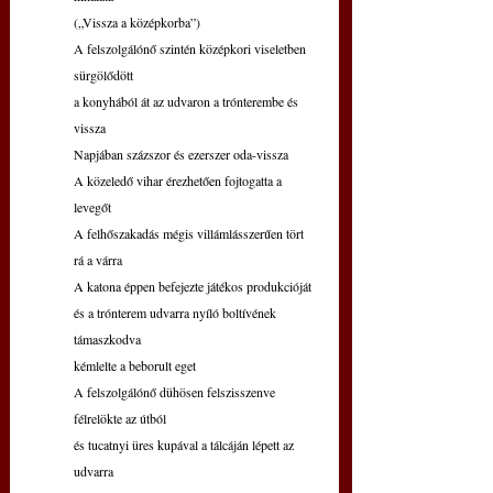
(„Vissza a középkorba”)
A felszolgálónő szintén középkori viseletben 
sürgölődött
a konyhából át az udvaron a trónterembe és 
vissza
Napjában százszor és ezerszer oda-vissza
A közeledő vihar érezhetően fojtogatta a 
levegőt
A felhőszakadás mégis villámlásszerűen tört 
rá a várra
A katona éppen befejezte játékos produkcióját
és a trónterem udvarra nyíló boltívének 
támaszkodva
kémlelte a beborult eget
A felszolgálónő dühösen felszisszenve 
félrelökte az útból
és tucatnyi üres kupával a tálcáján lépett az 
udvarra