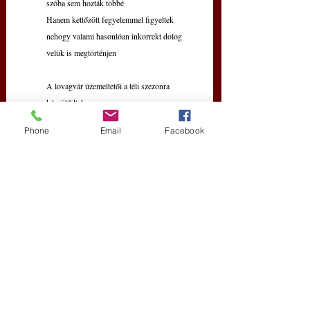
szóba sem hozták többé
Hanem kettőzött fegyelemmel figyeltek
nehogy valami hasonlóan inkorrekt dolog 
velük is megtörténjen
A lovagvár üzemeltetői a téli szezonra 
készülődtek
Koncertek, kiállítások, ismeretterjesztő 
Phone
Email
Facebook
előadások mellett
a hercegség bensőséges életét bemutató
sétákat szerveztek a vár egész területén
a történelmi furcsaságokra
és intimitásokra mindig fogékony 
érdeklődőknek