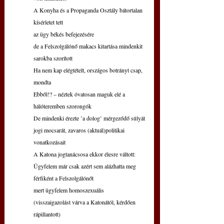
A Konyha és a Propaganda Osztály bátortalan 
kísérletet tett
az ügy békés befejezésére
de a Felszolgálónő makacs kitartása mindenkit 
sarokba szorított
Ha nem kap elégtételt, országos botrányt csap, 
mondta
Ebből!? – néztek óvatosan maguk elé a 
hálóteremben szorongók
De mindenki érezte ’a dolog’ mérgeződő súlyát
jogi mocsarát, zavaros (aktuál)politikai 
vonatkozásait
A Katona jogtanácsosa ekkor élesre váltott:
Ügyfelem már csak azért sem alázhatta meg 
férfiként a Felszolgálónőt
mert ügyfelem homoszexuális
(visszaigazolást várva a Katonától, kérdően 
rápillantott)