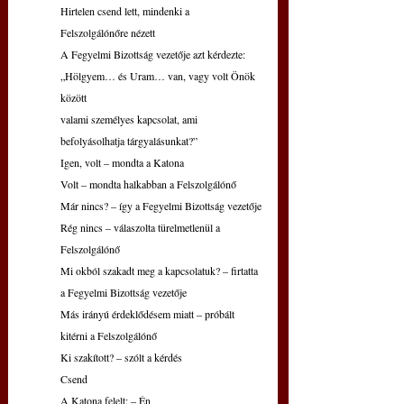
Hirtelen csend lett, mindenki a 
Felszolgálónőre nézett
A Fegyelmi Bizottság vezetője azt kérdezte:
„Hölgyem… és Uram… van, vagy volt Önök 
között
valami személyes kapcsolat, ami 
befolyásolhatja tárgyalásunkat?”
Igen, volt – mondta a Katona
Volt – mondta halkabban a Felszolgálónő
Már nincs? – így a Fegyelmi Bizottság vezetője
Rég nincs – válaszolta türelmetlenül a 
Felszolgálónő
Mi okból szakadt meg a kapcsolatuk? – firtatta 
a Fegyelmi Bizottság vezetője
Más irányú érdeklődésem miatt – próbált 
kitérni a Felszolgálónő
Ki szakított? – szólt a kérdés
Csend
A Katona felelt: – Én