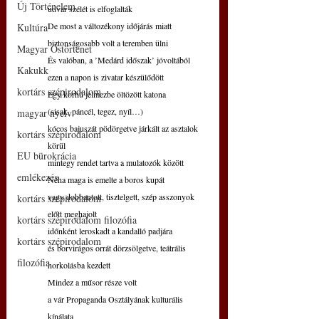
Új Történelem
udvar szélét is elfoglalták
De most a változékony időjárás miatt
Kultúra
biztonságosabb volt a teremben ülni
Magyar Őstörténet
És valóban, a ’Medárd időszak’ jóvoltából
Kakukk
ezen a napon is zivatar készülődött
kortárs szépirodalom
Egy korhű jelmezbe öltözött katona
(sisak, páncél, tegez, nyíl…)
magyar nyelv
kócos bajuszát pödörgetve járkált az asztalok 
kortárs szépirodalom
körül
EU bürokrácia
mintegy rendet tartva a mulatozók között
emlékezés
Néha maga is emelte a boros kupát
vagy dobbantott, tisztelgett, szép asszonyok 
kortárs szépirodalom
előtt meghajolt
kortárs szépirodalom filozófia
időnként leroskadt a kandalló padjára
kortárs szépirodalom
és borvirágos orrát dörzsölgetve, teátrális 
filozófia
horkolásba kezdett
Mindez a műsor része volt
a vár Propaganda Osztályának kulturális 
kínálata