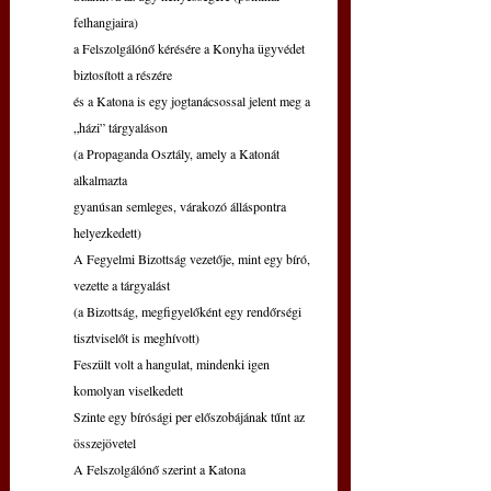
felhangjaira)
a Felszolgálónő kérésére a Konyha ügyvédet 
biztosított a részére
és a Katona is egy jogtanácsossal jelent meg a 
„házi” tárgyaláson
(a Propaganda Osztály, amely a Katonát 
alkalmazta
gyanúsan semleges, várakozó álláspontra 
helyezkedett)
A Fegyelmi Bizottság vezetője, mint egy bíró, 
vezette a tárgyalást
(a Bizottság, megfigyelőként egy rendőrségi 
tisztviselőt is meghívott)
Feszült volt a hangulat, mindenki igen 
komolyan viselkedett
Szinte egy bírósági per előszobájának tűnt az 
összejövetel
A Felszolgálónő szerint a Katona 