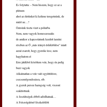
És folytatta: – Nem hiszem, hogy ez az a 
plénum
ahol az életünket ki kellene teregetnünk, de 
miért ne…?
Öntsünk tiszta vizet a pohárba
Nem, nem vagyok homoszexuális
de amikor a kapcsolatunk kezdett lazulni
részben az Ő „más irányú érdeklődése” miatt
azzal zsarolt, hogy gyereke lesz, nem 
hagyhatom el
Erre játékból közöltem vele, hogy én pedig 
buzi vagyok
Alkalmatlan a vele való együttélésre, 
csecsemőgondozásra, stb.
A gyerek persze hazugság volt, viszont 
szakítottunk
A feszültségek ebből adódhatnak…
A Felszolgálónő fészkelődött