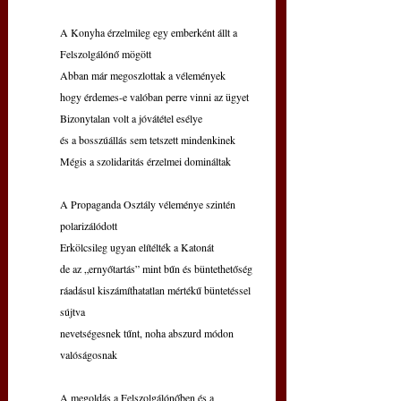
A Konyha érzelmileg egy emberként állt a 
Felszolgálónő mögött
Abban már megoszlottak a vélemények
hogy érdemes-e valóban perre vinni az ügyet
Bizonytalan volt a jóvátétel esélye
és a bosszúállás sem tetszett mindenkinek
Mégis a szolidaritás érzelmei domináltak
A Propaganda Osztály véleménye szintén 
polarizálódott
Erkölcsileg ugyan elítélték a Katonát
de az „ernyőtartás” mint bűn és büntethetőség
ráadásul kiszámíthatatlan mértékű büntetéssel 
sújtva
nevetségesnek tűnt, noha abszurd módon 
valóságosnak
A megoldás a Felszolgálónőben és a 