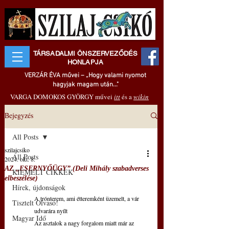
TÁRSADALMI ÖNSZERVEZŐDÉS
HONLAPJA
VERZÁR ÉVA művei – „Hogy valami nyomot
hagyjak magam után..."
VARGA DOMOKOS GYÖRGY művei
itt
és a
wikin
Bejegyzés
All Posts
szilajcsiko
All Posts
2024. okt. 8.
AZ „ESERNYŐÜGY” (Deli Mihály szabadverses
KIEMELT CIKKEK
elbeszélése)
Hírek, újdonságok
A trónterem, ami étteremként üzemelt, a vár 
Tisztelt Olvasó!
udvarára nyílt
Magyar Idő
Az asztalok a nagy forgalom miatt már az 