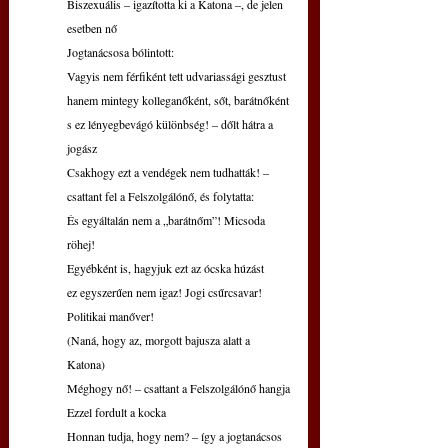
Biszexuális – igazította ki a Katona –, de jelen 
esetben nő
Jogtanácsosa bólintott:
Vagyis nem férfiként tett udvariassági gesztust
hanem mintegy kolleganőként, sőt, barátnőként
s ez lényegbevágó különbség! – dőlt hátra a 
jogász
Csakhogy ezt a vendégek nem tudhatták! –
csattant fel a Felszolgálónő, és folytatta:
És egyáltalán nem a „barátnőm”! Micsoda 
röhej!
Egyébként is, hagyjuk ezt az ócska húzást
ez egyszerűen nem igaz! Jogi csűrcsavar! 
Politikai manőver!
(Naná, hogy az, morgott bajusza alatt a 
Katona)
Méghogy nő! – csattant a Felszolgálónő hangja
Ezzel fordult a kocka
Honnan tudja, hogy nem? – így a jogtanácsos