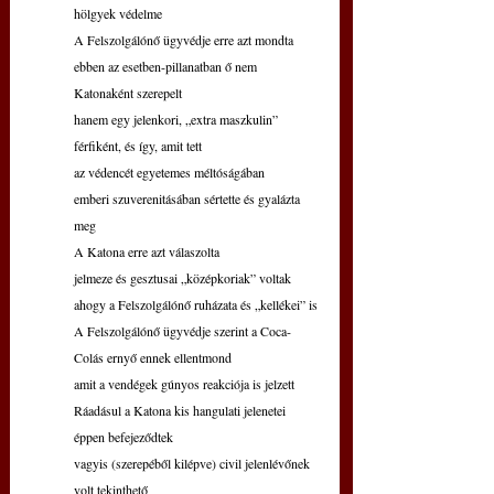
hölgyek védelme
A Felszolgálónő ügyvédje erre azt mondta
ebben az esetben-pillanatban ő nem 
Katonaként szerepelt
hanem egy jelenkori, „extra maszkulin” 
férfiként, és így, amit tett
az védencét egyetemes méltóságában
emberi szuverenitásában sértette és gyalázta 
meg
A Katona erre azt válaszolta
jelmeze és gesztusai „középkoriak” voltak
ahogy a Felszolgálónő ruházata és „kellékei” is
A Felszolgálónő ügyvédje szerint a Coca-
Colás ernyő ennek ellentmond
amit a vendégek gúnyos reakciója is jelzett
Ráadásul a Katona kis hangulati jelenetei 
éppen befejeződtek
vagyis (szerepéből kilépve) civil jelenlévőnek 
volt tekinthető