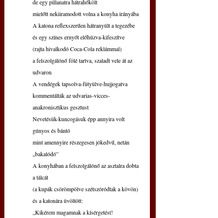
de egy pillanatra hátrahőkölt
mielőtt nekiiramodott volna a konyha irányába
A katona reflexszerűen hátranyúlt a tegezébe
és egy színes ernyőt előhúzva-kifeszítve
(rajta hivalkodó Coca-Cola reklámmal)
a felszolgálónő fölé tartva, szaladt vele át az 
udvaron
A vendégek tapsolva-fütyülve-hujjogatva
kommentálták az udvarias-vicces-
anakronisztikus gesztust
Nevetésük-kuncogásuk épp annyira volt 
gúnyos és bántó
mint amennyire részegesen jókedvű, netán 
„bakalódó”
A konyhában a felszolgálónő az asztalra dobta 
a tálcát
(a kupák csörömpölve szétszóródtak a kövön)
és a katonára üvöltött:
„Kikérem magamnak a kísérgetést!