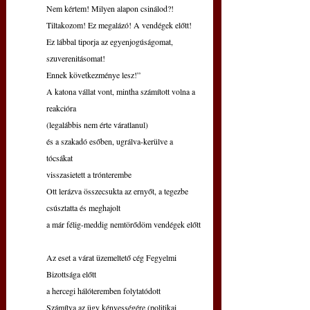
Nem kértem! Milyen alapon csinálod?!
Tiltakozom! Ez megalázó! A vendégek előtt!
Ez lábbal tiporja az egyenjogúságomat, 
szuverenitásomat!
Ennek következménye lesz!”
A katona vállat vont, mintha számított volna a 
reakcióra
(legalábbis nem érte váratlanul)
és a szakadó esőben, ugrálva-kerülve a 
tócsákat
visszasietett a trónterembe
Ott lerázva összecsukta az ernyőt, a tegezbe 
csúsztatta és meghajolt
a már félig-meddig nemtörődöm vendégek előtt
Az eset a várat üzemeltető cég Fegyelmi 
Bizottsága előtt
a hercegi hálóteremben folytatódott
Számítva az ügy kényességére (politikai 