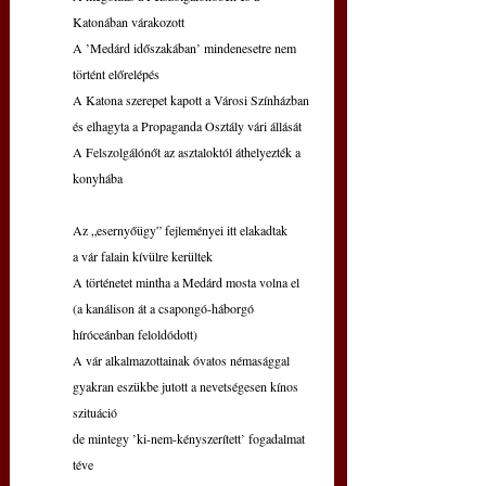
Katonában várakozott
A ’Medárd időszakában’ mindenesetre nem 
történt előrelépés
A Katona szerepet kapott a Városi Színházban
és elhagyta a Propaganda Osztály vári állását
A Felszolgálónőt az asztaloktól áthelyezték a 
konyhába
Az „esernyőügy” fejleményei itt elakadtak
a vár falain kívülre kerültek
A történetet mintha a Medárd mosta volna el
(a kanálison át a csapongó-háborgó 
híróceánban feloldódott)
A vár alkalmazottainak óvatos némasággal
gyakran eszükbe jutott a nevetségesen kínos 
szituáció
de mintegy ’ki-nem-kényszerített’ fogadalmat 
téve