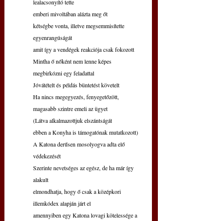
lealacsonyító tette
emberi mivoltában alázta meg őt
kétségbe vonta, illetve megsemmisítette 
egyenrangúságát
amit így a vendégek reakciója csak fokozott
Mintha ő nőként nem lenne képes 
megbirkózni egy feladattal
Jóvátételt és példás büntetést követelt
Ha nincs megegyezés, fenyegetőzött, 
magasabb szintre emeli az ügyet
(Látva alkalmazottjuk elszántságát
ebben a Konyha is támogatónak mutatkozott)
A Katona derűsen mosolyogva adta elő 
védekezését
Szerinte nevetséges az egész, de ha már így 
alakult
elmondhatja, hogy ő csak a középkori 
illemkódex alapján járt el
amennyiben egy Katona lovagi kötelessége a 