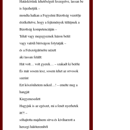
Hatáskörünk lehetőségeit feszegetve, lassan be 
is fejezhetjük –
mondta halkan a Fegyelmi Bizottság vezetője
érzékeltetve, hogy a fejlemények túllépnek a 
Bizottság kompetenciáján –
Tehát vagy megegyeznek házon belül
vagy valódi bíróságon folytatják –
és a Felszolgálónőre nézett
aki lassan felállt:
Hát volt… volt gyerek… – szakadt ki belőle
És már sosem lesz, sosem lehet az orvosok 
szerint
Ezt köszönhetem neked…! – emelte meg a 
hangját
Kiegyenesedett
Hagyjuk is az egészet, mi a fenét nyerhetek 
itt?! –
sóhajtotta majdnem sírva és kiviharzott a 
hercegi hálóteremből