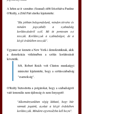
A héten az ír szenátus (Seanad) előtt felszólalva Pauline 
O'Reilly, a Zöld Párt elnöke kijelentette: 
"Ha jobban belegondolunk, minden törvény és 
minden jogszabály a szabadság 
korlátozásáról szól. Mi itt pontosan ezt 
tesszük. Korlátozzuk a szabadságot, de a 
közjó érdekében tesszük".
Ugyanez az üzenete a New York-i demokratáknak, akik 
a demokrácia védelmében a szólás korlátozását 
követelik. 
Sőt, Robert Reich volt Clinton munkaügyi 
miniszter kijelentette, hogy a szólásszabadság 
"zsarnokság".
O'Reilly biztosította a polgárokat, hogy a szabadságról 
való lemondás nem újdonság és nem fenyegető:
"Alkotmányunkban végig látható, hogy bár 
vannak jogaink, azokat a közjó érdekében 
korlátozzák. Mindent egyensúlyba kell hozni".