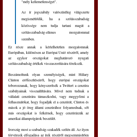
"mély kellemetlenséget".
Az ír jogszabály valószínűleg világszerte 
megismétlődik, ha a szólásszabadság 
közössége nem tudja tartani magát a 
szólásszabadság-ellenes mozgalommal 
szemben. 
Ez része annak a kérlelhetetlen mozgalomnak 
Európában, különösen az Európai Unió részéről, amely 
az egykor országokat meghatározó nyugati 
szólásszabadság értékek visszaszorítására törekszik.
Beszámoltunk olyan személyiségek, mint Hillary 
Clinton erőfeszítéseiről, hogy európai országokat 
toborozzanak, hogy kényszerítsék a Twittert a cenzúra 
szabályainak visszaállítására. Mivel nem tudnak a 
vállalati cenzúrára támaszkodni, vagy meggyőzni a 
felhasználókat, hogy fogadják el a cenzúrát, Clinton és 
mások a jó öreg állami cenzúrához folyamodnak, sőt 
más országokat is felkérnek, hogy cenzúrázzák az 
amerikai állampolgárok beszédét.
Írország most a szabadság-szakadék szélén áll. Az ilyen 
törvények elfogadása az írek részéről megsemmisítően 