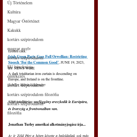
Új Történelem
Kultúra
Magyar Őstörténet
Kakukk
kortárs szépirodalom
magyar nyelv
Eredeti cikk: 
Irish Green Party Goes Full Orwellian: Restricting 
kortárs szépirodalom
Speech ‘For the Common Good’
, JUNE 19, 2023, 
EU bürokrácia
BY NEWS WIRE
A dark totalitarian iron curtain is descending on 
emlékezés
Europe, and Ireland is on the frontline.
Schiller Mária küldemény
kortárs szépirodalom
kortárs szépirodalom filozófia
Sötét totalitárius vasfüggöny ereszkedik le Európára, 
kortárs szépirodalom
és Írország a frontvonalban van.
filozófia
Jonathan Turley amerikai alkotmányjogász írja...
Az ír Zöld Párt a héten követte a baloldaliak sok más 