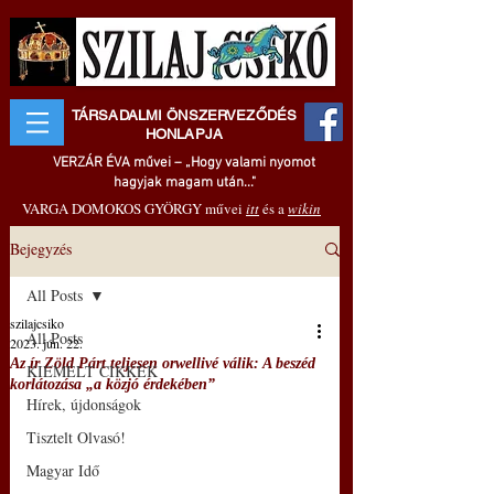
TÁRSADALMI ÖNSZERVEZŐDÉS
HONLAPJA
VERZÁR ÉVA művei – „Hogy valami nyomot
hagyjak magam után..."
VARGA DOMOKOS GYÖRGY művei
itt
és a
wikin
Bejegyzés
All Posts
szilajcsiko
All Posts
2023. jún. 22.
Az ír Zöld Párt teljesen orwellivé válik: A beszéd
KIEMELT CIKKEK
korlátozása „a közjó érdekében”
Hírek, újdonságok
Tisztelt Olvasó!
Magyar Idő