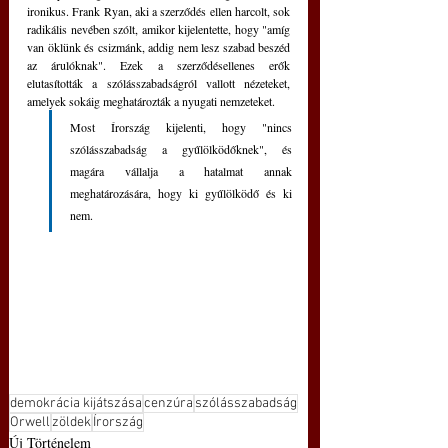
ironikus. Frank Ryan, aki a szerződés ellen harcolt, sok 
radikális nevében szólt, amikor kijelentette, hogy "amíg 
van öklünk és csizmánk, addig nem lesz szabad beszéd 
az árulóknak". Ezek a szerződésellenes erők 
elutasították a szólásszabadságról vallott nézeteket, 
amelyek sokáig meghatározták a nyugati nemzeteket. 
Most Írország kijelenti, hogy "nincs 
szólásszabadság a gyűlölködőknek", és 
magára vállalja a hatalmat annak 
meghatározására, hogy ki gyűlölködő és ki 
nem.
demokrácia kijátszása
cenzúra
szólásszabadság
Orwell
zöldek
Írország
Új Történelem