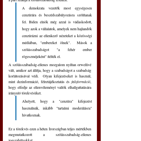
A demokrata vezetők most egységesen 
cenzúrára és beszédszabályozásra szólítanak 
fel. Biden elnök még azzal is vádaskodott, 
hogy azok a vállalatok, amelyek nem hajlandók 
cenzúrázni az ellenkező nézeteket a közösségi 
médiában, "embereket ölnek".  Mások a 
szólásszabadságot "a fehér ember 
rögeszméjeként" ítélték el.
A szólásszabadság-ellenes mozgalom nyíltan orwellivé 
vált, amikor azt állítja, hogy a szabadságot a szabadság 
korlátozásával védi.  Olyan kifejezéseket is használ, 
mint dezinformáció, félretájékoztatás és 
falsformáció
, 
hogy elfedje az ellenvéleményt vallók elhallgattatására 
irányuló törekvésüket. 
Ahelyett, hogy a "cenzúra" kifejezést 
használnák, inkább "tartalmi moderálásra" 
hivatkoznak.
Ez a törekvés ezen a héten Írországban teljes mértékben 
megmutatkozott a szólásszabadság-ellenes 
jogszabályokkal.