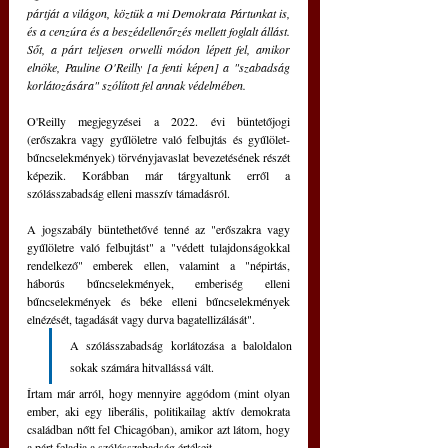
pártját a világon, köztük a mi Demokrata Pártunkat is, 
és a cenzúra és a beszédellenőrzés mellett foglalt állást. 
Sőt, a párt teljesen orwelli módon lépett fel, amikor 
elnöke, Pauline O'Reilly [a fenti képen] a "szabadság 
korlátozására" szólított fel annak védelmében.
O'Reilly megjegyzései a 2022. évi büntetőjogi 
(erőszakra vagy gyűlöletre való felbujtás és gyűlölet-
bűncselekmények) törvényjavaslat bevezetésének részét 
képezik. Korábban már tárgyaltunk erről a 
szólásszabadság elleni masszív támadásról.
A jogszabály büntethetővé tenné az "erőszakra vagy 
gyűlöletre való felbujtást" a "védett tulajdonságokkal 
rendelkező" emberek ellen, valamint a "népirtás, 
háborús bűncselekmények, emberiség elleni 
bűncselekmények és béke elleni bűncselekmények 
elnézését, tagadását vagy durva bagatellizálását".
A szólásszabadság korlátozása a baloldalon 
sokak számára hitvallássá vált. 
Írtam már arról, hogy mennyire aggódom (mint olyan 
ember, aki egy liberális, politikailag aktív demokrata 
családban nőtt fel Chicagóban), amikor azt látom, hogy 
a párt feladja a szólásszabadság értékeit. 