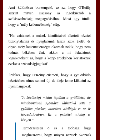
Ami különösen borzongató, az az, hogy O'Reilly 
szerint milyen alacsony az ingerküszöb a 
szólásszabadság megtagadásához. Most úgy tűnik, 
hogy a "mély kellemetlenség" elég:
"Ha valakinek a mások identitásáról alkotott nézetei 
bizonytalanná és nyugtalanná teszik azok életét, és 
olyan mély kellemetlenséget okoznak nekik, hogy nem 
tudnak békében élni, akkor a mi feladatunk 
jogalkotóként az, hogy a közjó érdekében korlátozzuk 
ezeket a szabadságjogokat".
Érdekes, hogy O'Reilly elismeri, hogy a gyűlölködő 
nézetekben nincs semmi új, de ideje lenne kiiktatni az 
ilyen hangokat: 
"A közösségi média táplálta a gyűlöletet, de 
mindannyiunk számára láthatóvá tette a 
gyűlölet piszkos, mocskos alvilágát is az ír 
társadalomban. Ez a gyűlölet mindig is 
létezett."  
Természetesen ő és a többség fogja 
meghatározni, hogy milyen nézetek okoznak 