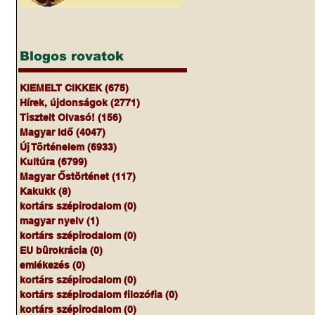
Blogos rovatok
KIEMELT CIKKEK
(675)
675 bejegyzés
Hírek, újdonságok
(2771)
2771 bejegyzés
Tisztelt Olvasó!
(156)
156 bejegyzés
Magyar Idő
(4047)
4047 bejegyzés
Új Történelem
(6933)
6933 bejegyzés
Kultúra
(6799)
6799 bejegyzés
Magyar Őstörténet
(117)
117 bejegyzés
Kakukk
(8)
8 bejegyzés
kortárs szépirodalom
(0)
0 bejegyzés
magyar nyelv
(1)
1 bejegyzés
kortárs szépirodalom
(0)
0 bejegyzés
EU bürokrácia
(0)
0 bejegyzés
emlékezés
(0)
0 bejegyzés
kortárs szépirodalom
(0)
0 bejegyzés
kortárs szépirodalom filozófia
(0)
0 bejegyzés
kortárs szépirodalom
(0)
0 bejegyzés