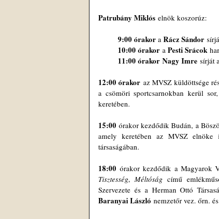
Patrubány Miklós
 elnök koszorúz:
9:00 órakor 
Rácz Sándor
a 
 sír
10:00 órakor
Pesti Srácok
 a 
 ha
11:00 órakor
Nagy Imre
 sírját
12:00 órakor
 az MVSZ küldöttsége ré
a csömöri sportcsarnokban kerül sor,
keretében.
15:00
 órakor kezdődik Budán, a Böszörm
amely keretében az MVSZ elnöke 
társaságában.
18:00
 órakor kezdődik a Magyarok V
Tisztesség, Méltóság
 című emlékműso
Szervezete és a Herman Ottó Társasá
Baranyai László
 nemzetőr vez. őrn. és