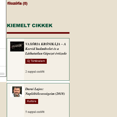
filozófia
(0)
0 bejegyzés
KIEMELT CIKKEK
VAXÓRIA KRÓNIKÁJA ‒ A
Korvid hadművelet és a
Láthatatlan Gépezet évtizede
Új Történelem
2 nappal ezelőtt
Darai Lajos:
Naplóbölcsességeim (2018)
Kultúra
5 nappal ezelőtt