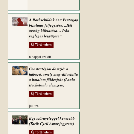
A Rothschildok és a Pentagon
bizalmas feljegyzése: „Hét
ország kiiktatása… Irán
végleges legyőzése”
Új Történelem
6 nappal ezelőtt
Geostratégiai dosszié: a
háború, amely megváltoztatta
a hatalom földrajzát (Laala
Bechetoula elemzése)
Új Történelem
júl. 29.
Egy szörnyeteggel kevesebb
(Tarik Cyril Amar jegyzete)
Új Történelem