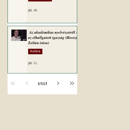
júl. 16.
Az akadémikus nyelvészetről –
az elhallgatott igazság (Hosszú
Zoltán írása)
Kultúra
júl. 11.
1
/
113