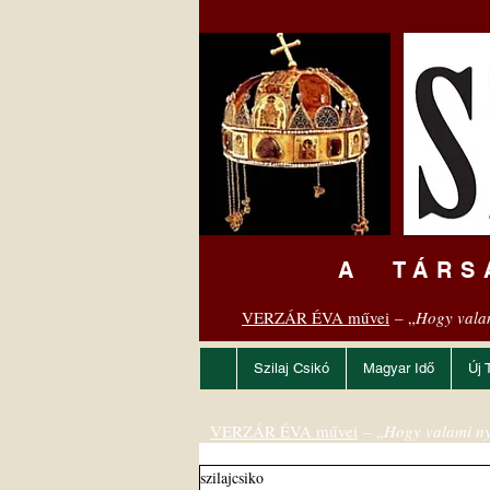
A TÁRS
VERZÁR ÉVA művei
– „
Hogy vala
Szilaj Csikó
Magyar Idő
Új 
VERZÁR ÉVA művei
– „
Hogy valami ny
szilajcsiko