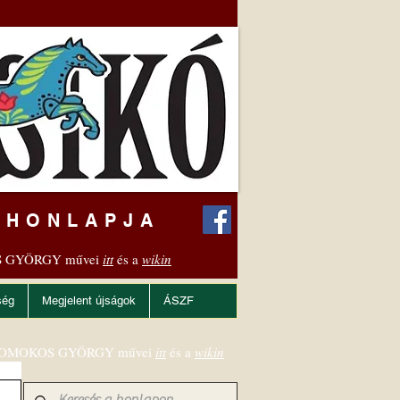
 HONLAPJA
 GYÖRGY művei
itt
és a
wikin
ség
Megjelent újságok
ÁSZF
OMOKOS GYÖRGY művei
itt
és a
wikin