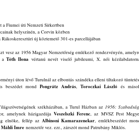
ját a Fiumei úti Nemzeti Sírkertben
rcainak helyszínén, a Corvin közben
 a Rákoskeresztúri új köztemető 301-es parcellájában
szt vesz az 1956 Magyar Nemzetőrség emlékező rendezvényén, amelyre
Tóth Ilona
 a 
 vértanú nevét viselő jubileumi, X. női kézilabdatorna
ényi úton lévő Turulnál az elbontás szándéka elleni tiltakozó tüntetés,
Pongrátz András
Toroczkai László
is beszédet mond 
, 
 és mások
ilágszövetségének székházában, a Turul Házban az 
1956: Szabadság,
Veszelszki Ferenc
r, amelynek házigazdája 
, az MVSZ Pest Megyei
Albinoni Kamarazenekar
g elnöke, fellép az 
Máhli Imre
 
 nemzetőr vez. ezr., zárszót mond Patrubány Miklós.