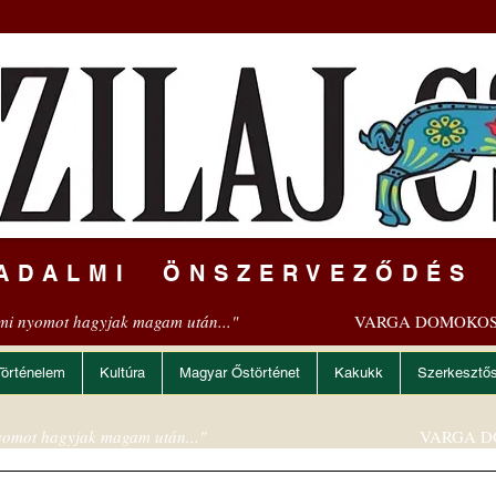
ADALMI ÖNSZERVEZŐDÉS
mi nyomot hagyjak magam után..."
VARGA DOMOKOS
Történelem
Kultúra
Magyar Őstörténet
Kakukk
Szerkesztő
omot hagyjak magam után..."
VARGA D