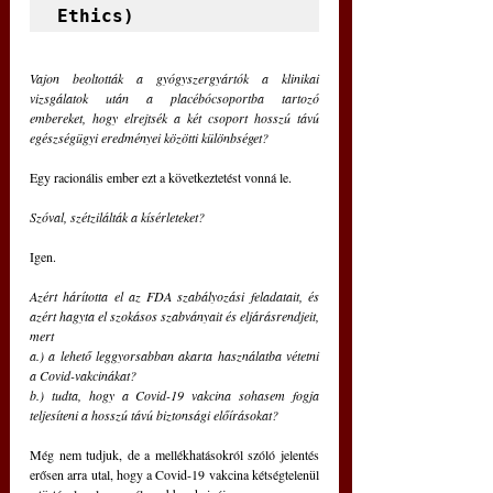
Ethics)
Vajon beoltották a gyógyszergyártók a klinikai 
vizsgálatok után a placébócsoportba tartozó 
embereket, hogy elrejtsék a két csoport hosszú távú 
egészségügyi eredményei közötti különbséget?
Egy racionális ember ezt a következtetést vonná le.
Szóval, szétzilálták a kísérleteket?
Igen.
Azért hárította el az FDA szabályozási feladatait, és 
azért hagyta el szokásos szabványait és eljárásrendjeit, 
mert
a.) a lehető leggyorsabban akarta használatba vétetni 
a Covid-vakcinákat?
b.) tudta, hogy a Covid-19 vakcina sohasem fogja 
teljesíteni a hosszú távú biztonsági előírásokat?
Még nem tudjuk, de a mellékhatásokról szóló jelentés 
erősen arra utal, hogy a Covid-19 vakcina kétségtelenül 