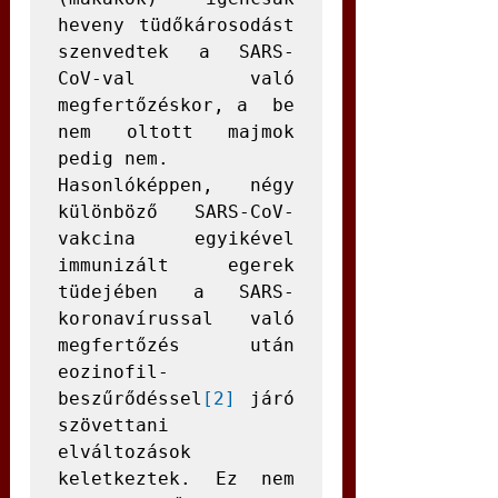
heveny tüdőkárosodást 
szenvedtek a SARS-
CoV-val való 
megfertőzéskor, a  be 
nem oltott majmok 
pedig nem. 

Hasonlóképpen, négy 
különböző SARS-CoV-
vakcina egyikével 
immunizált egerek 
tüdejében a SARS-
koronavírussal való 
megfertőzés után 
eozinofil-
beszűrődéssel
[2]
 járó 
szövettani 
elváltozások 
keletkeztek. Ez nem 