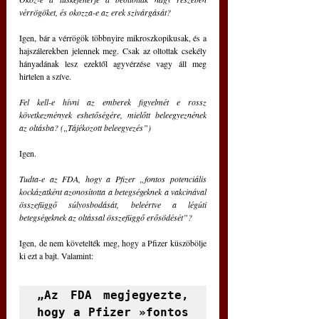
vérrögöket, és okozza-e az erek szivárgását?
Igen, bár a vérrögök többnyire mikroszkopikusak, és a 
hajszálerekben jelennek meg. Csak az oltottak csekély 
hányadának lesz ezektől agyvérzése vagy áll meg 
hirtelen a szíve.
Fel kell-e hívni az emberek figyelmét e rossz 
következmények eshetőségére, mielőtt beleegyeznének 
az oltásba? („Tájékozott beleegyezés”)
Igen.
Tudta-e az FDA, hogy a Pfizer „fontos potenciális 
kockázatként azonosította a betegségeknek a vakcinával 
összefüggő súlyosbodását, beleértve a légúti 
betegségeknek az oltással összefüggő erősödését”?
Igen, de nem követelték meg, hogy a Pfizer küszöbölje 
ki ezt a bajt. Valamint:
„Az FDA megjegyezte, 
hogy a Pfizer »fontos 