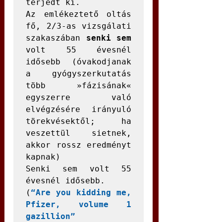
terjedt ki.

Az emlékeztető oltás 
fő, 2/3-as vizsgálati 
szakaszában 
senki sem
volt 55 évesnél 
idősebb (óvakodjanak 
a gyógyszerkutatás 
több »fázisának« 
egyszerre való 
elvégzésére irányuló 
törekvésektől; ha 
veszettül sietnek, 
akkor rossz eredményt 
kapnak)  

Senki sem volt 55 
évesnél idősebb. 

(
“Are you kidding me, 
Pfizer, volume 1 
gazillion”