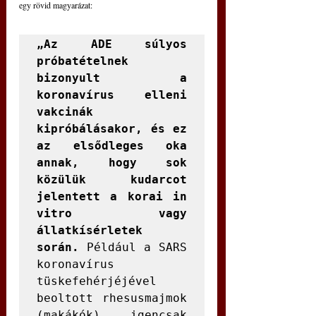
egy rövid magyarázat:
„Az ADE súlyos 
próbatételnek 
bizonyult a 
koronavírus elleni 
vakcinák 
kipróbálásakor, és ez 
az elsődleges oka 
annak, hogy sok 
közülük kudarcot 
jelentett a korai in 
vitro vagy 
állatkísérletek 
során.
 Például a SARS 
koronavírus 
tüskefehérjéjével 
beoltott rhesusmajmok 
(makákók) igencsak 