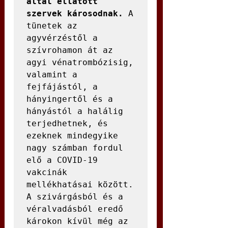
által ellátott 
szervek károsodnak.
 A 
tünetek az 
agyvérzéstől a 
szívrohamon át az 
agyi vénatrombózisig, 
valamint a 
fejfájástól, a 
hányingertől és a 
hányástól a halálig 
terjedhetnek, és 
ezeknek mindegyike 
nagy számban fordul 
elő a COVID-19 
vakcinák 
mellékhatásai között.

A szivárgásból és a 
véralvadásból eredő 
károkon kívül még az 