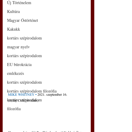
Új Történelem
Kultúra
Magyar Őstörténet
Kakukk
kortárs szépirodalom
magyar nyelv
kortárs szépirodalom
EU bürokrácia
emlékezés
kortárs szépirodalom
kortárs szépirodalom filozófia
MIKE WHITNEY
 • 
2021.
szeptember 16.
kortárs szépirodalom
(Szilaj Csikó fordítás)
filozófia