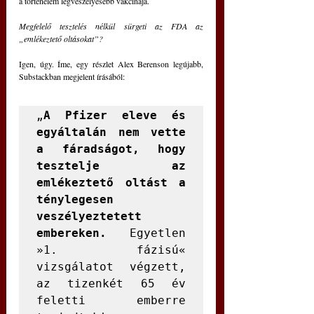
a történelem legveszélyesebb vakcinája.
Megfelelő tesztelés nélkül sürgeti az FDA az 
„emlékeztető oltásokat”?
Igen, úgy. Íme, egy részlet Alex Berenson legújabb, 
Substackban megjelent írásából:
„
A Pfizer eleve és 
egyáltalán nem vette 
a fáradságot, hogy 
tesztelje az 
emlékeztető oltást a 
ténylegesen 
veszélyeztetett 
embereken.
  Egyetlen 
»1. fázisú« 
vizsgálatot végzett, 
az tizenkét 65 év 
feletti emberre 