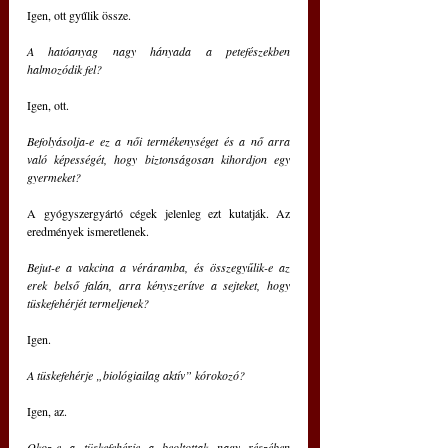
Igen, ott gyűlik össze. 
A hatóanyag nagy hányada a petefészekben 
halmozódik fel?
Igen, ott.
Befolyásolja-e ez a női termékenységet és a nő arra 
való képességét, hogy biztonságosan kihordjon egy 
gyermeket?
A gyógyszergyártó cégek jelenleg ezt kutatják. Az 
eredmények ismeretlenek.
Bejut-e a vakcina a véráramba, és összegyűlik-e az 
erek belső falán, arra kényszerítve a sejteket, hogy 
tüskefehérjét termeljenek?
Igen.
A tüskefehérje „biológiailag aktív” kórokozó?
Igen, az.
Okoz-e a tüskefehérje a beoltottak nagy részében 