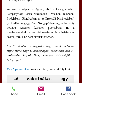
Az összes olyan országban, ahol a tömeges oltási 
kampányokat korán elindították (Izraelben, Izlandon, 
Skóciában, Gibraltárban és az Egyesült Királyságban) 
[a fordító megjegyzése: Szingapúrban is], a lakosság 
beoltott részének körében gyorsabban nő a 
megbetegedések, a kórházi kezelések és a halálesetek 
száma, mint a be nem oltottak körében. 
Miért? Valóban a negyedik vagy ötödik hullámot 
tapasztalják, vagy az oltóanyagok „inaktivitást fokozó” 
antitesteket hoztak létre, amelyek súlyosbítják a 
betegséget? 
Ez a 2 perces videó
 segít tisztázni, hogy mi folyik itt:
„A vakcinákat egy 
meghatározott 
változatra készítik.
Phone
Email
Facebook
És amikor ez a 
variáns mutálódik, a 
vakcina már nem 