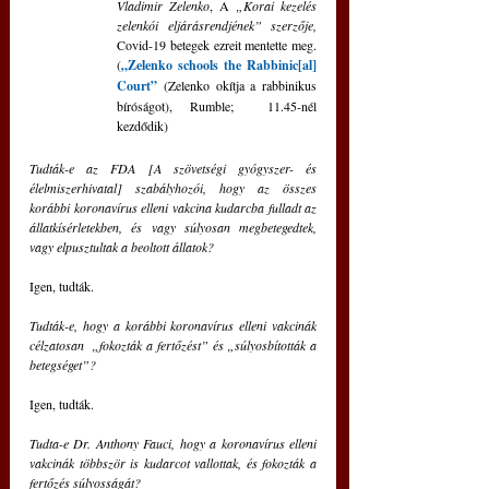
Vladimir Zelenko
, A 
„Korai kezelés 
zelenkói eljárásrendjének” szerzője,
Covid-19 betegek ezreit mentette meg. 
(
„Zelenko schools the Rabbinic[al] 
Court”
 (Zelenko okítja a rabbinikus 
bíróságot), Rumble;  11.45-nél 
kezdődik)
Tudták-e az FDA [A szövetségi gyógyszer- és 
élelmiszerhivatal] szabályhozói, hogy az összes 
korábbi koronavírus elleni vakcina kudarcba fulladt az 
állatkísérletekben, és vagy súlyosan megbetegedtek, 
vagy elpusztultak a beoltott állatok?
Igen, tudták.
Tudták-e, hogy a korábbi koronavírus elleni vakcinák 
célzatosan  „fokozták a fertőzést” és „súlyosbították a 
betegséget”?
Igen, tudták.
Tudta-e Dr. Anthony Fauci, hogy a koronavírus elleni 
vakcinák többször is kudarcot vallottak, és fokozták a 
fertőzés súlyosságát?