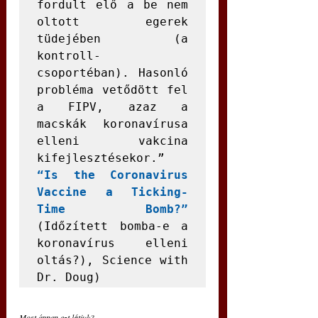
fordult elő a be nem 
oltott egerek 
tüdejében (a 
kontroll-
csoportéban). Hasonló 
probléma vetődött fel 
a FIPV, azaz a 
macskák koronavírusa 
elleni vakcina 
kifejlesztésekor.” 
“Is the Coronavirus 
Vaccine a Ticking-
Time Bomb?”
(Időzített bomba-e a 
koronavírus elleni 
oltás?), Science with 
Dr. Doug)
Most éppen ezt látjuk? 