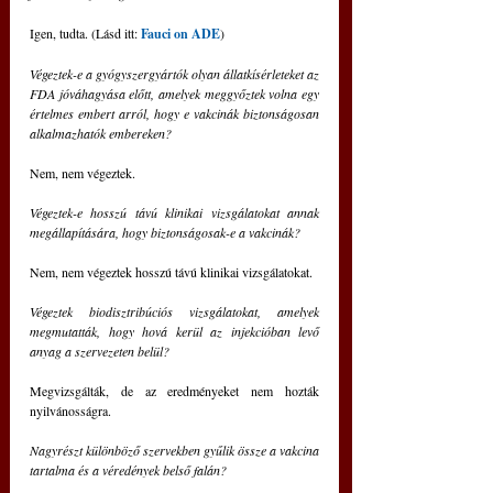
Igen, tudta. (Lásd itt: 
Fauci on ADE
)
Végeztek-e a gyógyszergyártók olyan állatkísérleteket az 
FDA jóváhagyása előtt, amelyek meggyőztek volna egy 
értelmes embert arról, hogy e vakcinák biztonságosan 
alkalmazhatók embereken?
Nem, nem végeztek.
Végeztek-e hosszú távú klinikai vizsgálatokat annak 
megállapítására, hogy biztonságosak-e a vakcinák?
Nem, nem végeztek hosszú távú klinikai vizsgálatokat.
Végeztek biodisztribúciós vizsgálatokat, amelyek 
megmutatták, hogy hová kerül az injekcióban levő 
anyag a szervezeten belül?
Megvizsgálták, de az eredményeket nem hozták 
nyilvánosságra.
Nagyrészt különböző szervekben gyűlik össze a vakcina 
tartalma és a véredények belső falán?