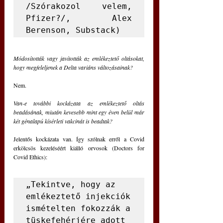
/Szórakozol velem, 
Pfizer?/, Alex 
Berenson, Substack)
Módosították vagy javították az emlékeztető oltásokat, 
hogy megfeleljenek a Delta variáns változásainak?
Nem.
Van-e további kockázata az emlékeztető oltás 
beadásának, miután kevesebb mint egy éven belül már 
két génalapú kísérleti vakcinát is beadtak?
Jelentős kockázata van. Így szólnak erről a Covid 
erkölcsös kezeléséért kiálló orvosok (Doctors for 
Covid Ethics):
„Tekintve, hogy az 
emlékeztető injekciók 
ismételten fokozzák a 
tüskefehérjére adott 