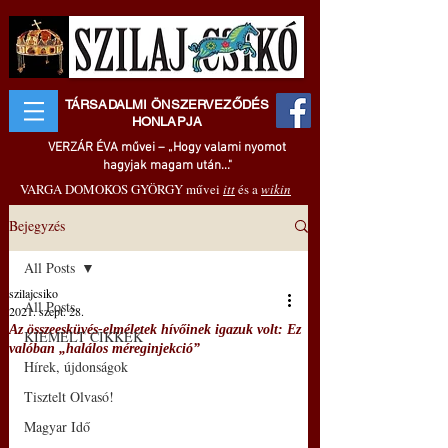
TÁRSADALMI ÖNSZERVEZŐDÉS
HONLAPJA
VERZÁR ÉVA művei – „Hogy valami nyomot
hagyjak magam után..."
VARGA DOMOKOS GYÖRGY művei
itt
és a
wikin
Bejegyzés
All Posts
szilajcsiko
All Posts
2021. szept. 28.
Az összeesküvés-elméletek hívőinek igazuk volt: Ez
KIEMELT CIKKEK
valóban „halálos méreginjekció”
Hírek, újdonságok
Tisztelt Olvasó!
Magyar Idő