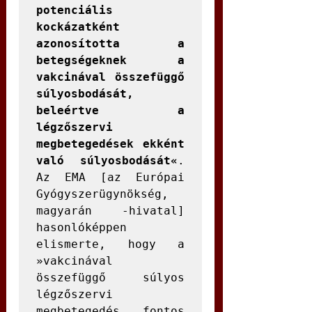
potenciális 
kockázatként 
azonosította a 
betegségeknek a 
vakcinával összefüggő 
súlyosbodását, 
beleértve a 
légzőszervi 
megbetegedések ekként 
való súlyosbodását«
. 
Az EMA [az Európai 
Gyógyszerügynökség, 
magyarán -hivatal] 
hasonlóképpen 
elismerte, hogy a 
»vakcinával 
összefüggő súlyos 
légzőszervi 
megbetegedés fontos 