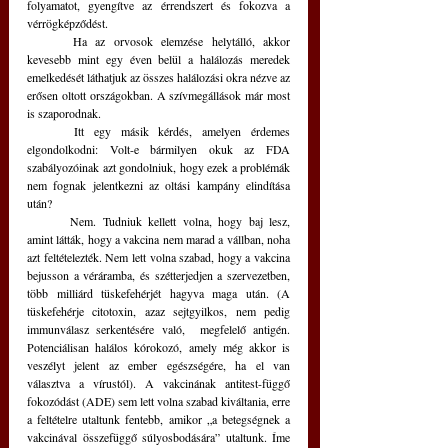
folyamatot, gyengítve az érrendszert és fokozva a 
vérrögképződést. 
	Ha az orvosok elemzése helytálló, akkor 
kevesebb mint egy éven belül a halálozás meredek 
emelkedését láthatjuk az összes halálozási okra nézve az 
erősen oltott országokban. A szívmegállások már most 
is szaporodnak.
	Itt egy másik kérdés, amelyen érdemes 
elgondolkodni: Volt-e bármilyen okuk az FDA 
szabályozóinak azt gondolniuk, hogy ezek a problémák 
nem fognak jelentkezni az oltási kampány elindítása 
után?
	Nem. Tudniuk kellett volna, hogy baj lesz, 
amint látták, hogy a vakcina nem marad a vállban, noha 
azt feltételezték. Nem lett volna szabad, hogy a vakcina 
bejusson a véráramba, és szétterjedjen a szervezetben, 
több milliárd tüskefehérjét hagyva maga után. (A 
tüskefehérje citotoxin, azaz sejtgyilkos, nem pedig 
immunválasz serkentésére való,  megfelelő antigén. 
Potenciálisan halálos kórokozó, amely még akkor is 
veszélyt jelent az ember egészségére, ha el van 
választva a vírustól). A vakcinának antitest-függő 
fokozódást (ADE) sem lett volna szabad kiváltania, erre 
a feltételre utaltunk fentebb, amikor „a betegségnek a 
vakcinával összefüggő súlyosbodására” utaltunk. Íme 