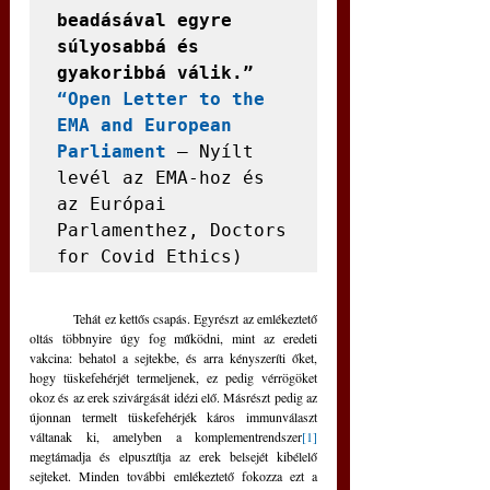
beadásával egyre 
súlyosabbá és 
gyakoribbá válik.” 
“Open Letter to the 
EMA and European 
Parliament
 – Nyílt 
levél az EMA-hoz és 
az Európai 
Parlamenthez, Doctors 
	Tehát ez kettős csapás. Egyrészt az emlékeztető 
oltás többnyire úgy fog működni, mint az eredeti 
vakcina: behatol a sejtekbe, és arra kényszeríti őket, 
hogy tüskefehérjét termeljenek, ez pedig vérrögöket 
okoz és az erek szivárgását idézi elő. Másrészt pedig az 
újonnan termelt tüskefehérjék káros immunválaszt 
váltanak ki, amelyben a komplementrendszer
[1]
megtámadja és elpusztítja az erek belsejét kibélelő 
sejteket. Minden további emlékeztető fokozza ezt a 