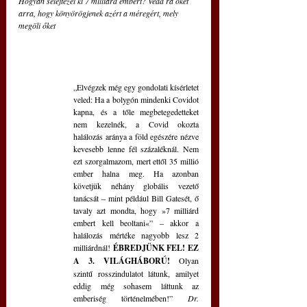
Hogyan selejtezel ki 7 milliárd embert? Vedd rá őket 
arra, hogy könyörögjenek azért a méregért, mely 
megöli őket
„Elvégzek még egy gondolati kísérletet 
veled: Ha a bolygón mindenki Covidot 
kapna, és a tőle megbetegedetteket 
nem kezelnék, a Covid okozta 
halálozás aránya a föld egészére nézve 
kevesebb lenne fél százaléknál. Nem 
ezt szorgalmazom, mert ettől 35 millió 
ember halna meg. Ha azonban 
követjük néhány globális vezető 
tanácsát – mint például Bill Gatesét, ő 
tavaly azt mondta, hogy »7 milliárd 
embert kell beoltani«” – akkor a 
halálozás mértéke nagyobb lesz 2 
milliárdnál! 
ÉBREDJÜNK FEL! EZ 
A 3. VILÁGHÁBORÚ!
 Olyan 
szintű rosszindulatot látunk, amilyet 
eddig még sohasem láttunk az 
emberiség történelmében!” 
Dr. 