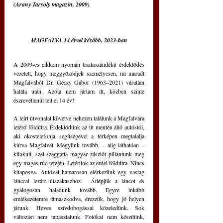
(Arany Tarsoly magazin, 2009)
MAGFALVA 14 évvel később, 2023-ban
A 2009-es cikkem nyomán tisztaszándékú érdeklődés 
vezetett, hogy meggyőződjek személyesen, mi maradt 
Magfalvából Dr. Géczy Gábor (1963–2021) váratlan 
halála után. Azóta nem jártam itt, közben szinte 
észrevétlenül telt el 14 év!
A leírt útvonalat követve nehezen találunk a Magfalvára 
letérő földútra. Érdeklődünk az út mentén álló autóstól, 
aki okostelefonja segítségével a térképen megtalálja 
kiírva Magfalvát. Megyünk tovább, – alig láthatóan – 
kifakult, szél-szaggatta magyar zászlót pillantunk meg 
egy magas rúd tetején. Letérünk az erdei földútra. Nincs 
kitaposva. Autóval hamarosan elérkezünk egy vastag 
lánccal lezárt útszakaszhoz.  Átlépjük a láncot és 
gyalogosan haladunk tovább. Egyre inkább 
emlékezetemre támaszkodva, érezzük, hogy jó helyen 
járunk. Heves szívdobogással közeledünk. Sok 
változást nem tapasztalunk. Fotókat nem készítünk, 