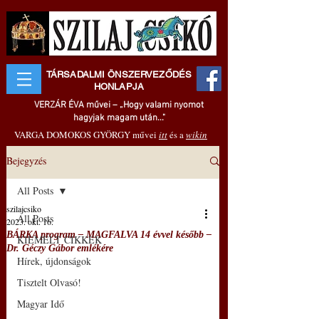
TÁRSADALMI ÖNSZERVEZŐDÉS
HONLAPJA
VERZÁR ÉVA művei – „Hogy valami nyomot
hagyjak magam után..."
VARGA DOMOKOS GYÖRGY művei
itt
és a
wikin
Bejegyzés
All Posts
szilajcsiko
All Posts
2023. okt. 16.
BÁRKA program – MAGFALVA 14 évvel később –
KIEMELT CIKKEK
Dr. Géczy Gábor emlékére
Hírek, újdonságok
Tisztelt Olvasó!
Magyar Idő