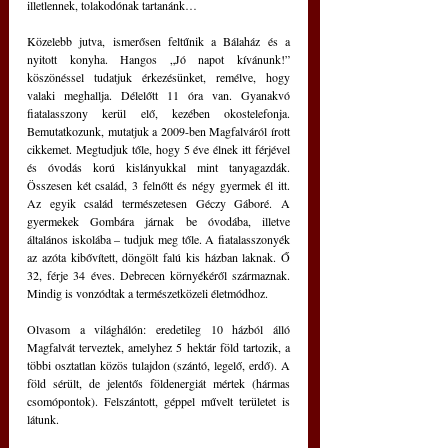
illetlennek, tolakodónak tartanánk…
Közelebb jutva, ismerősen feltűnik a Bálaház és a 
nyitott konyha. Hangos „Jó napot kívánunk!” 
köszönéssel tudatjuk érkezésünket, remélve, hogy 
valaki meghallja. Délelőtt 11 óra van. Gyanakvó 
fiatalasszony kerül elő, kezében okostelefonja. 
Bemutatkozunk, mutatjuk a 2009-ben Magfalváról írott 
cikkemet. Megtudjuk tőle, hogy 5 éve élnek itt férjével 
és óvodás korú kislányukkal mint tanyagazdák. 
Összesen két család, 3 felnőtt és négy gyermek él itt. 
Az egyik család természetesen Géczy Gáboré. A 
gyermekek Gombára járnak be óvodába, illetve 
általános iskolába – tudjuk meg tőle. A fiatalasszonyék 
az azóta kibővített, döngölt falú kis házban laknak. Ő 
32, férje 34 éves. Debrecen környékéről származnak. 
Mindig is vonzódtak a természetközeli életmódhoz.
Olvasom a világhálón: eredetileg 10 házból álló 
Magfalvát terveztek, amelyhez 5 hektár föld tartozik, a 
többi osztatlan közös tulajdon (szántó, legelő, erdő). A 
föld sérült, de jelentős földenergiát mértek (hármas 
csomópontok). Felszántott, géppel művelt területet is 
látunk.