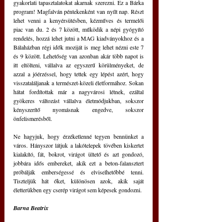
gyakorlati tapasztalatokat akarnak szerezni. Ez a Bárka 
program! Magfalván péntekenként van nyílt nap. Részt 
lehet venni a kenyérsütésben, kézműves és termelői 
piac van du. 2 és 7 között, működik a népi gyógyító 
rendelés, hozzá lehet jutni a MAG kiadványokhoz és a 
Bálaházban régi idők moziját is meg lehet nézni este 7 
és 9 között. Lehetőség van azonban akár több napot is 
itt eltölteni, vállalva az egyszerű körülményeket, de 
azzal a jóérzéssel, hogy tettek egy lépést azért, hogy 
visszataláljanak a természet-közeli életformához. Sokan 
hátat fordítottak már a nagyvárosi létnek, ezáltal 
gyökeres változást vállalva életmódjukban, sokszor 
kényszerítő nyomásnak engedve, sokszor 
önfelismerésből.
Ne hagyjuk, hogy érzéketlenné tegyen bennünket a 
város. Hányszor látjuk a lakótelepek tövében kiskertet 
kialakító, fát, bokrot, virágot ültető és azt gondozó, 
jobbára idős embereket, akik ezt a beton-falansztert 
próbálják emberségessé és elviselhetőbbé tenni. 
Tiszteljük hát őket, különösen azok, akik saját 
életterükben egy cserép virágot sem képesek gondozni. 
Barna Beatrix