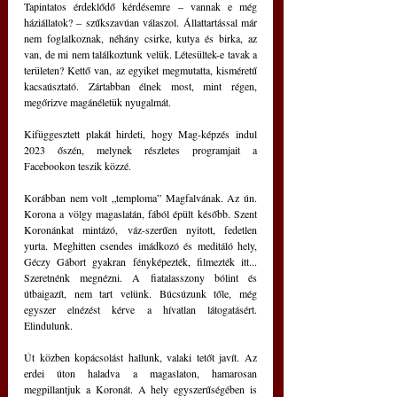
Tapintatos érdeklődő kérdésemre – vannak e még 
háziállatok? – szűkszavúan válaszol. Állattartással már 
nem foglalkoznak, néhány csirke, kutya és birka, az 
van, de mi nem találkoztunk velük. Létesültek-e tavak a 
területen? Kettő van, az egyiket megmutatta, kisméretű 
kacsaúsztató. Zártabban élnek most, mint régen, 
megőrizve magánéletük nyugalmát.
Kifüggesztett plakát hirdeti, hogy Mag-képzés indul 
2023 őszén, melynek részletes programjait a 
Facebookon teszik közzé.
Korábban nem volt „temploma” Magfalvának. Az ún. 
Korona a völgy magaslatán, fából épült később. Szent 
Koronánkat mintázó, váz-szerűen nyitott, fedetlen 
yurta. Meghitten csendes imádkozó és meditáló hely, 
Géczy Gábort gyakran fényképezték, filmezték itt... 
Szeretnénk megnézni. A fiatalasszony bólint és 
útbaigazít, nem tart velünk. Búcsúzunk tőle, még 
egyszer elnézést kérve a hívatlan látogatásért. 
Elindulunk.
Út közben kopácsolást hallunk, valaki tetőt javít. Az 
erdei úton haladva a magaslaton, hamarosan 
megpillantjuk a Koronát. A hely egyszerűségében is 