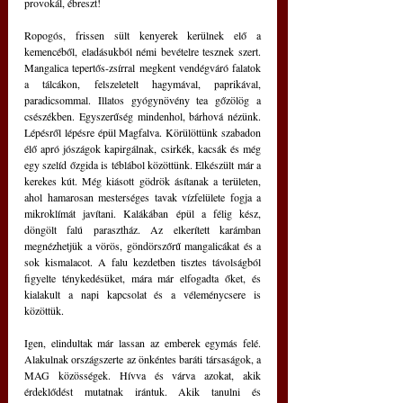
provokál, ébreszt!
Ropogós, frissen sült kenyerek kerülnek elő a 
kemencéből, eladásukból némi bevételre tesznek szert. 
Mangalica tepertős-zsírral megkent vendégváró falatok 
a tálcákon, felszeletelt hagymával, paprikával, 
paradicsommal. Illatos gyógynövény tea gőzölög a 
csészékben. Egyszerűség mindenhol, bárhová nézünk. 
Lépésről lépésre épül Magfalva. Körülöttünk szabadon 
élő apró jószágok kapirgálnak, csirkék, kacsák és még 
egy szelíd őzgida is téblábol közöttünk. Elkészült már a 
kerekes kút. Még kiásott gödrök ásítanak a területen, 
ahol hamarosan mesterséges tavak vízfelülete fogja a 
mikroklímát javítani. Kalákában épül a félig kész, 
döngölt falú parasztház. Az elkerített karámban 
megnézhetjük a vörös, göndörszőrű mangalicákat és a 
sok kismalacot. A falu kezdetben tisztes távolságból 
figyelte ténykedésüket, mára már elfogadta őket, és 
kialakult a napi kapcsolat és a véleménycsere is 
közöttük. 
Igen, elindultak már lassan az emberek egymás felé. 
Alakulnak országszerte az önkéntes baráti társaságok, a 
MAG közösségek. Hívva és várva azokat, akik 
érdeklődést mutatnak irántuk. Akik tanulni és 