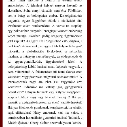
mikor Isten letörölte a Földről a tévútra tévedt 
emberiséget. A jelenlegi helyzet nagyon hasonló az 
akkorihoz. Soha ennyi támadás nem érte Földünket, 
sok a beteg és boldogtalan ember. Kiszolgáltatottak 
vagyunk, egyre függőbben élünk a civilizáció által 
létrehozott ellátó rendszerektől. A városi lét csapdája 
egy pókhálóban vergődő, energiáját vesztett emberiség 
képét mutatja. Eközben pedig rengeteg figyelmeztető 
jelet kapunk! Az egyre szélsőségesebbé váló időjárás, a 
csökkenő vízkészletek, az egyre több helyen fellángoló 
háborúk, a globalizációs törekvések, a pénzvilág 
hatalma, a műanyag szeméthegyek, az elidegenedés és 
az egyen-gondolkodás, figyelmeztető jelek! A 
befolyásoltság kábító hatásai miatt, képesek vagyunk-e 
ezen változtatni? A felismerésen túl tenni akarva ezen 
változtatni vagy passzívan megvárni az összeomlást?  A 
tétlenkedésnek nagy ára lehet. Fel vagyunk-e erre 
készülve? Tudnánk-e ma villany, gáz, gyógyszerek 
nélkül élni? Hányan tudnánk egy kályhát megépíteni, 
szappant főzni vagy egy tehenet megfejni? Hányan 
ismerik a gyógynövényeket, az ehető vadnövényeket? 
Hányan ültetnek és gondoznak konyhakertet, ha tehetik, 
saját ellátásukra? Hány embernek van ma valós, a 
természetben használható gyakorlati tudása? Tudnánk-e 
bárkát építeni?
Géczy Gábor szenvedélyesen kérdez, 