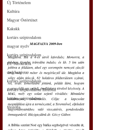
Új Történelem
Kultúra
Magyar Őstörténet
Kakukk
kortárs szépirodalom
MAGFALVA 2009-ben
magyar nyelv
kortárs szépirodalom
Magfalva. Ha a 4-es útról lefordulsz Monorra, a 
faluban Gomba irányába indulsz és kb. 5 km után 
EU bürokrácia
jobbra a földúton, ahol egy sorompón nemzeti zászló 
emlékezés
leng, még 500 méter és megérkeztél ide. Magfalva a 
völgy alján fekszik. 62 hektáros földterületen szántó, 
kortárs szépirodalom
rét, erdő. Ismerkedni jöttünk, példát látni, hogyan 
szerveződik egy valódi, önellátásra törekvő közösség. A 
kortárs szépirodalom filozófia
MAG, mely egy sokat sejtető rövidítés: Mintaként 
kortárs szépirodalom
Alkalmazott Gondviselés. Célja: a kapcsolat 
megtalálása újra a természettel, a Teremtővel, elfeledett 
filozófia
hagyományainkhoz való visszatérés, gondoskodás 
önmagunkról. Házigazdánk dr. Géczy Gábor.
A Biblia szerint Noé egy bárka segítségével vészelte át, 