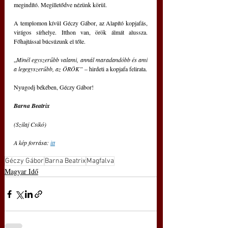
megindító. Megilletődve nézünk körül.
A templomon kívül Géczy Gábor, az Alapító kopjafás, 
virágos sírhelye. Itthon van, örök álmát alussza. 
Főhajtással búcsúzunk el tőle.
„
Minél egyszerűbb valami, annál maradandóbb és ami 
a legegyszerűbb, az ÖRÖK”
 – hirdeti a kopjafa felirata.
Nyugodj békében, Géczy Gábor!
Barna Beatrix
(Szilaj Csikó)
A kép forrása: 
itt
Géczy Gábor
Barna Beatrix
Magfalva
Magyar Idő