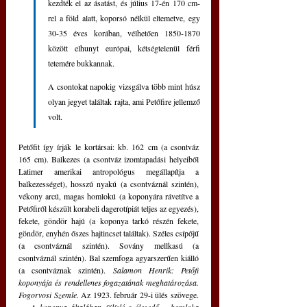
kezdték el az ásatást, és július 17-én 170 cm-
rel a föld alatt, koporsó nélkül eltemetve, egy 
30-35 éves korában, vélhetően 1850-1870 
között elhunyt európai, kétségtelenül férfi 
tetemére bukkannak.
A csontokat napokig vizsgálva több mint húsz 
olyan jegyet találtak rajta, ami Petőfire jellemző 
volt.
Petőfit így írják le kortársai: kb. 162 cm (a csontváz 
165 cm). Balkezes (a csontváz izomtapadási helyeiből 
Latimer amerikai antropológus megállapítja a 
balkezességet), hosszú nyakú (a csontváznál szintén), 
vékony arcú, magas homlokú (a koponyára rávetítve a 
Petőfiről készült korabeli dagerotípiát teljes az egyezés), 
fekete, göndör hajú (a koponya tarkó részén fekete, 
göndör, enyhén őszes hajtincset találtak). Széles csípőjű 
(a csontváznál szintén). Sovány mellkasú (a 
csontváznál szintén). Bal szemfoga agyarszerűen kiálló 
(a csontváznak szintén).
 Salamon Henrik: Petőfi 
koponyája és rendellenes fogazatának meghatározása. 
Fogorvosi Szemle.
 Az 1923. február 29-i ülés szövege.