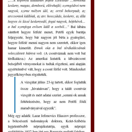
„…A koponya általában fölfelé szélesedő …homloka 
keskeny, magas, domború, előrehajló; szemgödrei nem 
nagyok, szeme mélyen ülő, az orrtő behorpadt, az 
arccsontok kiállóak, az arc hosszúkás, keskeny, az álla 
hegyes és kissé keskenyedő, fogai nagyok, hófehérek… 
a bal szemfoga erősen kiáll a sorból…”
 Bal lábára 
sántított hegyre felfelé menet, Petőfi egyik barátja 
feljegyezte, hogy bár nagyon jól bírta a gyaloglást, 
hegyre felfelé menni nagyon nem szeretett, ekkor igen 
hamar kimerült. 
Ennek oka a bal térdkalácsának 
veleszületett hiánya volt.
 (A csontváznak nem volt bal 
térdkalácsa.) Az amerikai kutatók a lábszárcsont 
belsejéből vérnyomokat is tudtak rögzíteni, ami alapján 
egyértelművé vált, hogy a csont férfié volt. Mindezeket 
jegyzőkönyvben rögzítették.
A vizsgálat július 23-ig tartott, ekkor foglalták 
össze „hivatalosan”, hogy a talált csontváz 
vizsgált és mért adatai szerint „semmi ok annak 
feltételezésére, hogy az nem Petőfi földi 
maradványaival egyezik”.
Még egy adalék: Lazar Jefimovics Eliaszov professzor, 
a bölcsészeti tudományok doktora, Kelet-Szibéria 
legjelentősebb néprajzkutatója, egyik néprajzi 
gyűjtőútján 1937-ben járt egy Barguzin melletti faluban, 