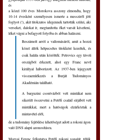
és 
a közel 100 éves Morokova asszony elmondta, hogy 
10-14 évesként személyesen ismerte a messziről jött 
foglyot (!), akit titokzatos idegennek tartották szülei, aki 
verseket, dalokat ír, megtanította őket varsát készíteni, 
léket vágni a befagyott folyóba és abban halászni. 
Beszámolt arról a vallomásáról, amit a hozzá 
közel állók hétpecsétes titokként kezeltek, és 
csak halála után közölték: Petrovics egy távoli 
országból érkezett, ahol egy Franc nevű 
királlyal háborúzott. Az 1937-ben lejegyzett 
visszaemlékezés a Burját Tudományos 
Akadémián található.
A barguzini csontvázból vett mintákat nem 
sikerült összevetni a Petőfi család sírjából vett 
mintákkal, mert a hatóságok elzárkóztak a 
mintavétel elől,
de a tudomány fejlődése lehetőséget adott a rokoni ágon 
való DNS alapú azonosításra. 
Morvai Ferenc felkutatva Petőfi rokoni vonalát, tőlük 