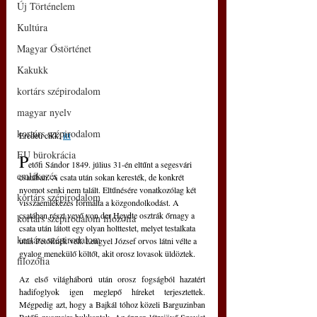
Új Történelem
Kultúra
Magyar Őstörténet
Kakukk
kortárs szépirodalom
magyar nyelv
kortárs szépirodalom
Eredeti cikk: 
itt
EU bürokrácia
P
etőfi Sándor 1849. július 31-én eltűnt a segesvári 
emlékezés
csatában. A csata után sokan keresték, de konkrét 
nyomot senki nem talált. Eltűnésére vonatkozólag két 
kortárs szépirodalom
visszaemlékezés formálta a közgondolkodást. A 
csatában részt vevő von der Heydte osztrák őrnagy a 
kortárs szépirodalom filozófia
csata után látott egy olyan holttestet, melyet testalkata 
kortárs szépirodalom
után Petőfinek vélt. Lengyel József orvos látni vélte a 
gyalog menekülő költőt, akit orosz lovasok üldöztek.
filozófia
Az első világháború után orosz fogságból hazatért 
hadifoglyok igen meglepő híreket terjesztettek. 
Mégpedig azt, hogy a Bajkál tóhoz közeli Barguzinban 