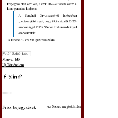
közjegyző előtt vért vett, s ezek DNS-ét vetette össze a 
költő genetikai kódjával. 
A Sanghaji Orvosszakértői Intézetében 
„bebizonyítást nyert, hogy 99.9 százalék DNS-
azonossággal Petőfi Sándor földi maradványait 
azonosították”
 A történet 40 éve vár igazi válaszokra 
Petőfi Szibériában
Magyar Idő
Új Történelem
Friss bejegyzések
Az összes megtekintése