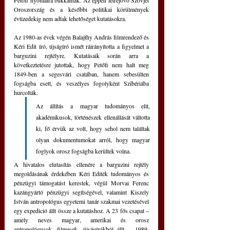
Petőfi nyomaira bukkantak. Az éppen létrejövő Szovjet 
Oroszország és a későbbi politikai körülmények 
évtizedekig nem adtak lehetőséget kutatásokra.
Az 1980-as évek végén Balajthy András filmrendező és 
Kéri Edit író, újságíró ismét ráirányította a figyelmet a 
barguzini rejtélyre. Kutatásaik során arra a 
következtetésre jutottak, hogy Petőfi nem halt meg 
1849-ben a segesvári csatában, hanem sebesülten 
fogságba esett, és veszélyes fogolyként Szibériába 
hurcolták. 
Az állítás a magyar tudományos elit, 
akadémikusok, történészek ellenállását váltotta 
ki, fő érvük az volt, hogy sehol nem találtak 
olyan dokumentumokat arról, hogy magyar 
foglyok orosz fogságba kerültek volna.
A hivatalos elutasítás ellenére a barguzini rejtély 
megoldásának érdekében Kéri Editék tudományos és 
pénzügyi támogatást kerestek, végül Morvai Ferenc 
kazángyártó pénzügyi segítségével, valamint Kiszely 
István antropológus egyetemi tanár szakmai vezetésével 
egy expedició állt össze a kutatáshoz. A 23 fős csapat – 
amely neves magyar, amerikai és orosz 
antropológusok, filmesek, újságírókból állt – 1989. 