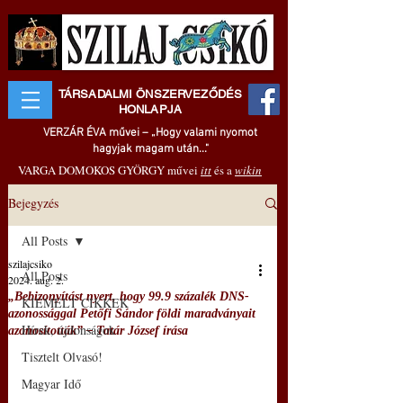
TÁRSADALMI ÖNSZERVEZŐDÉS
HONLAPJA
VERZÁR ÉVA művei – „Hogy valami nyomot
hagyjak magam után..."
VARGA DOMOKOS GYÖRGY művei
itt
és a
wikin
Bejegyzés
All Posts
szilajcsiko
All Posts
2024. aug. 2.
„Bebizonyítást nyert, hogy 99.9 százalék DNS-
KIEMELT CIKKEK
azonossággal Petőfi Sándor földi maradványait
Hírek, újdonságok
azonosították” – Tatár József írása
Tisztelt Olvasó!
Magyar Idő