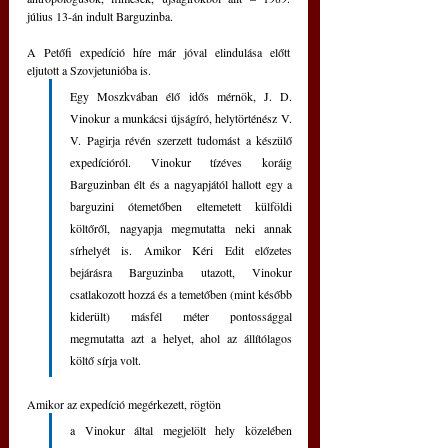
július 13-án indult Barguzinba.
A Petőfi expedíció híre már jóval elindulása előtt 
eljutott a Szovjetunióba is. 
Egy Moszkvában élő idős mérnök, J. D. 
Vinokur a munkácsi újságíró, helytörténész V. 
V. Pagirja révén szerzett tudomást a készülő 
expedícióról. Vinokur tízéves koráig 
Barguzinban élt és a nagyapjától hallott egy a 
barguzini ótemetőben eltemetett külföldi 
költőről, nagyapja megmutatta neki annak 
sírhelyét is. Amikor Kéri Edit előzetes 
bejárásra Barguzinba utazott, Vinokur 
csatlakozott hozzá és a temetőben (mint később 
kiderült) másfél méter pontossággal 
megmutatta azt a helyet, ahol az állítólagos 
költő sírja volt.
Amikor az expedíció megérkezett, rögtön
a Vinokur által megjelölt hely közelében 