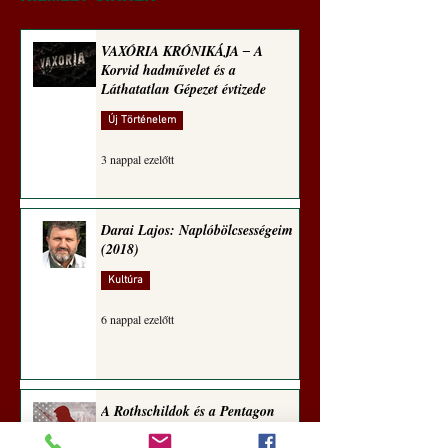
zseninkhez (Tallián
Hedvig posztajánlója)
VAXÓRIA KRÓNIKÁJA ‒ A
Korvid hadművelet és a
Láthatatlan Gépezet évtizede
Új Történelem
3 nappal ezelőtt
Darai Lajos: Naplóbölcsességeim
(2018)
Kultúra
6 nappal ezelőtt
A Rothschildok és a Pentagon
bizalmas feljegyzése: „Hét ország