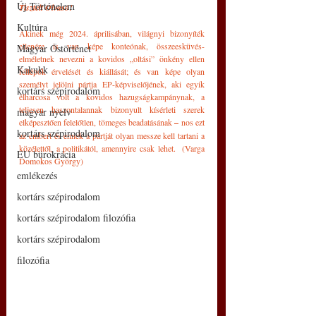
Új Történelem
Tisztelt Olvasó!
Kultúra
Akinek még 2024. áprilisában, világnyi bizonyíték 
ellenére is van képe konteónak, összeesküvés-
Magyar Őstörténet
elméletnek nevezni a kovidos „oltási” önkény ellen 
Kakukk
fellépők érvelését és kiállását; és van képe olyan 
személyt jelölni pártja EP-képviselőjének, aki egyik 
kortárs szépirodalom
élharcosa volt a kovidos hazugságkampánynak, a 
teljesen haszontalannak bizonyult kísérleti szerek 
magyar nyelv
elképesztően felelőtlen, tömeges beadatásának 
– 
nos ezt 
kortárs szépirodalom
az embert és ennek a pártját olyan messze kell tartani a 
közélettől, a politikától, amennyire csak lehet.  (Varga 
EU bürokrácia
Domokos György)
emlékezés
kortárs szépirodalom
kortárs szépirodalom filozófia
kortárs szépirodalom
filozófia