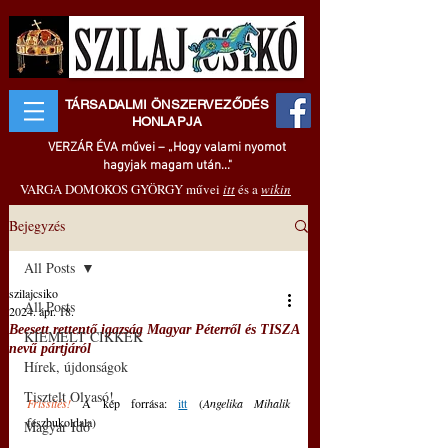
TÁRSADALMI ÖNSZERVEZŐDÉS
HONLAPJA
VERZÁR ÉVA művei – „Hogy valami nyomot
hagyjak magam után..."
VARGA DOMOKOS GYÖRGY művei
itt
és a
wikin
Bejegyzés
All Posts
szilajcsiko
All Posts
2024. ápr. 18.
Beesett rettentő igazság Magyar Péterről és TISZA
KIEMELT CIKKEK
nevű pártjáról
Hírek, újdonságok
Tisztelt Olvasó!
Frissítés! 
A kép forrása: 
itt
 (
Angelika Mihalik
fészbukoldala)
Magyar Idő