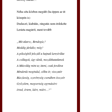
Néha séta közben megállt (ha éppen az út 
közepén is)
Dudaszó, kiabálás, rángatás nem érdekelte
Lerázta magáról, ment tovább
„Mit akarsz, Bendegúz?
Meddig járkálsz még?
A pékségből felszáll a hajnali kenyérillat
A csillagok, úgy tűnik, mozdíthatatlanok
A Másvilág mint az itteni, csak fordítva
Mindenki megindul, célba ér, visszatér
Büszkeség, szerénység csendben összeér
Győzelem, megvertség egymásért:
érted, értem, kiért, miért…?”