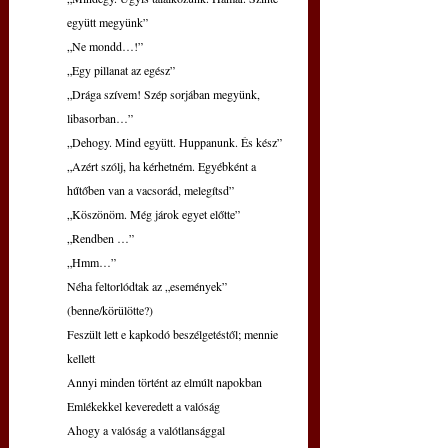
együtt megyünk”
„Ne mondd…!”
„Egy pillanat az egész”
„Drága szívem! Szép sorjában megyünk, 
libasorban…”
„Dehogy. Mind együtt. Huppanunk. És kész”
„Azért szólj, ha kérhetném. Egyébként a 
hűtőben van a vacsorád, melegítsd”
„Köszönöm. Még járok egyet előtte”
„Rendben …”
„Hmm…”
Néha feltorlódtak az „események” 
(benne/körülötte?)
Feszült lett e kapkodó beszélgetéstől; mennie 
kellett
Annyi minden történt az elmúlt napokban
Emlékekkel keveredett a valóság
Ahogy a valóság a valótlansággal