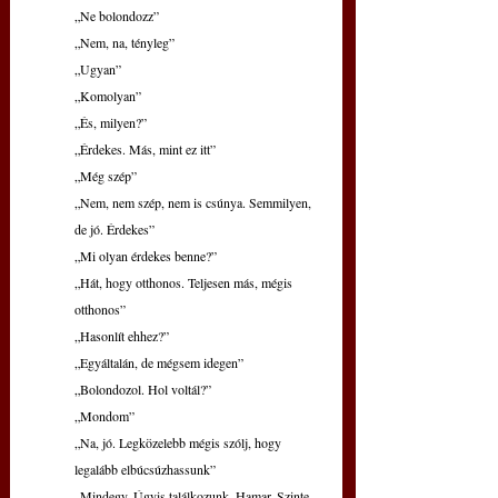
„Ne bolondozz”
„Nem, na, tényleg”
„Ugyan”
„Komolyan”
„És, milyen?”
„Érdekes. Más, mint ez itt”
„Még szép”
„Nem, nem szép, nem is csúnya. Semmilyen, 
de jó. Érdekes”
„Mi olyan érdekes benne?”
„Hát, hogy otthonos. Teljesen más, mégis 
otthonos”
„Hasonlít ehhez?”
„Egyáltalán, de mégsem idegen”
„Bolondozol. Hol voltál?”
„Mondom”
„Na, jó. Legközelebb mégis szólj, hogy 
legalább elbúcsúzhassunk”
„Mindegy. Úgyis találkozunk. Hamar. Szinte 