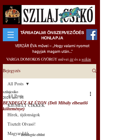
TÁRSADALMI ÖNSZERVEZŐDÉS
HONLAPJA
VERZÁR ÉVA művei – „Hogy valami nyomot
hagyjak magam után..."
VARGA DOMOKOS GYÖRGY művei
itt
és a
wikin
Bejegyzés
All Posts
szilajcsiko
All Posts
2024. nov. 10.
BENDEGÚZ AZ ÚTON (Deli Mihály elbeszélő
KIEMELT CIKKEK
költeménye)
Hírek, újdonságok
Tisztelt Olvasó!
Magyar Idő
Bendegúz eltűnt