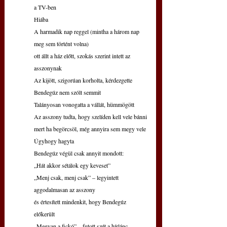
a TV-ben
Hiába
A harmadik nap reggel (mintha a három nap 
meg sem történt volna)
ott állt a ház előtt, szokás szerint intett az 
asszonynak
Az kijött, szigorúan korholta, kérdezgette
Bendegúz nem szólt semmit
Talányosan vonogatta a vállát, hümmögött
Az asszony tudta, hogy szelíden kell vele bánni
mert ha begörcsöl, még annyira sem megy vele
Úgyhogy hagyta
Bendegúz végül csak annyit mondott:
„Hát akkor sétálok egy keveset”
„Menj csak, menj csak” – legyintett 
aggodalmasan az asszony
és értesített mindenkit, hogy Bendegúz 
előkerült
„Megvan a fickó” – futott szét a hírlánc