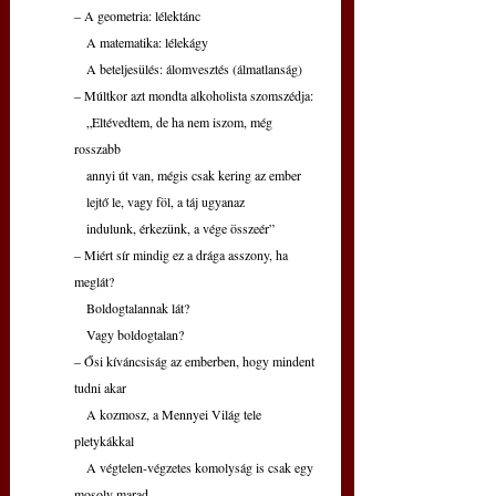
– A geometria: lélektánc
   A matematika: lélekágy
   A beteljesülés: álomvesztés (álmatlanság)
– Múltkor azt mondta alkoholista szomszédja:
   „Eltévedtem, de ha nem iszom, még 
rosszabb
   annyi út van, mégis csak kering az ember
   lejtő le, vagy föl, a táj ugyanaz
   indulunk, érkezünk, a vége összeér”
– Miért sír mindig ez a drága asszony, ha 
meglát?
   Boldogtalannak lát?
   Vagy boldogtalan?
– Ősi kíváncsiság az emberben, hogy mindent 
tudni akar
   A kozmosz, a Mennyei Világ tele 
pletykákkal
   A végtelen-végzetes komolyság is csak egy 
mosoly marad…