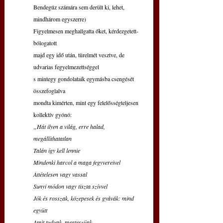
Bendegúz számára sem derült ki, lehet, 
mindhárom egyszerre)
Figyelmesen meghallgatta őket, kérdezgetett-
bólogatott
majd egy idő után, türelmét vesztve, de 
udvarias fegyelmezettséggel
s mintegy gondolataik egymásba csengését 
összefoglalva
mondta kimérten, mint egy felelősségteljesen 
kollektív gyónó:
„Hát ilyen a világ, erre halad, 
megállíthatatlan
Talán így kell lennie
Mindenki harcol a maga fegyvereivel
Áttételesen vagy vassal
Sunyi módon vagy tiszta szívvel
Jók és rosszak, közepesek és gyávák: mind 
együtt
Amit tudunk, megteszünk