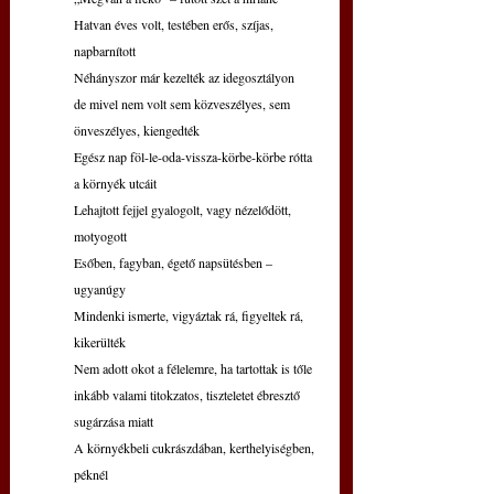
Hatvan éves volt, testében erős, szíjas, 
napbarnított
Néhányszor már kezelték az idegosztályon
de mivel nem volt sem közveszélyes, sem 
önveszélyes, kiengedték
Egész nap föl-le-oda-vissza-körbe-körbe rótta 
a környék utcáit
Lehajtott fejjel gyalogolt, vagy nézelődött, 
motyogott
Esőben, fagyban, égető napsütésben – 
ugyanúgy
Mindenki ismerte, vigyáztak rá, figyeltek rá, 
kikerülték
Nem adott okot a félelemre, ha tartottak is tőle
inkább valami titokzatos, tiszteletet ébresztő 
sugárzása miatt
A környékbeli cukrászdában, kerthelyiségben, 
péknél