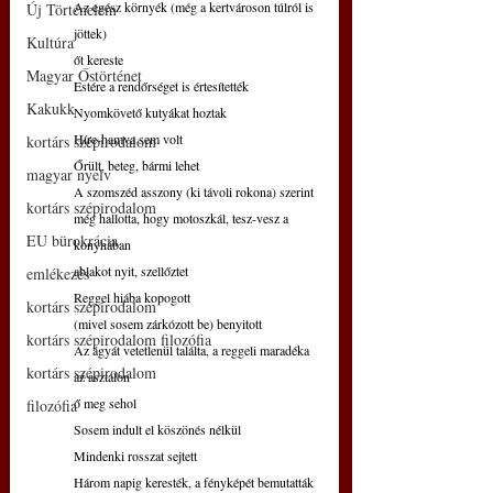
Az egész környék (még a kertvároson túlról is 
Új Történelem
jöttek)
Kultúra
őt kereste
Magyar Őstörténet
Estére a rendőrséget is értesítették
Kakukk
Nyomkövető kutyákat hoztak
Híre-hamva sem volt
kortárs szépirodalom
Őrült, beteg, bármi lehet
magyar nyelv
A szomszéd asszony (ki távoli rokona) szerint
kortárs szépirodalom
még hallotta, hogy motoszkál, tesz-vesz a 
EU bürokrácia
konyhában
ablakot nyit, szellőztet
emlékezés
Reggel hiába kopogott
kortárs szépirodalom
(mivel sosem zárkózott be) benyitott
kortárs szépirodalom filozófia
Az ágyát vetetlenül találta, a reggeli maradéka 
kortárs szépirodalom
az asztalon
ő meg sehol
filozófia
Sosem indult el köszönés nélkül
Mindenki rosszat sejtett
Három napig keresték, a fényképét bemutatták 