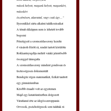
mások helyett, magunk helyett, magunkért, 
másokért
ösztönösen, akarattal, vagy csak úgy…”
Ilyesmikkel zárta alkalmi találkozásaikat
A témát ekképpen nem is lehetett tovább 
bogozni
Pénzügyeit a szomszédasszony kezelte
ő vásárolt-főzött rá, rendet tartott körülötte
Rokkantnyugdíja mellett valaki jelentősebb 
összeggel támogatta
A szomszédasszony mindent gondosan és 
tisztességesen dokumentált
Bendegúz régen matematikát, fizikát tanított 
egy gimnáziumban
Később óraadó volt az egyetemen
Majd egy kutatóintézetben dolgozott
Váratlanul érte az idegösszeroppanás
Orvosok, pszichológusok sem találtak rá 