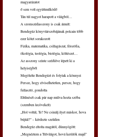
magyarázatot
ő sem volt együttműködő
Tán túl nagyot harapott a világból…
A szomszédasszony is csak ámult:
Bendegúz könyvtárszobájának polcain több 
ezer kötet sorakozott
Fizika, matematika, csillagászat, filozófia, 
ökológia, teológia, biológia, költészet…
Az asszony szinte szédülve lépett ki a 
helyiségből
Megölelte Bendegúzt és folytak a könnyei
Persze, hogy elviselhetetlen, persze, hogy 
fullasztó, gondolta
Eltűnését csak pár nap múlva hozta szóba 
(szemben lecövekelt)
„Hol voltál, Te? Ne csinálj ilyet máskor, hova 
bújtál?” – kérdezte szelíden
Bendegúz eltolta magától, dünnyögött:
„Megnéztem a Túlvilágot, hová kerülök majd”