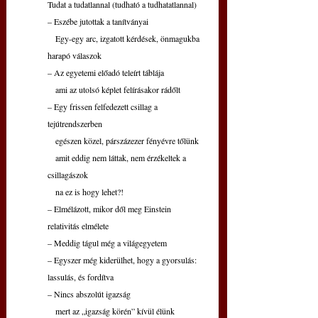
Tudat a tudatlannal (tudható a tudhatatlannal)
– Eszébe jutottak a tanítványai
   Egy-egy arc, izgatott kérdések, önmagukba 
harapó válaszok
– Az egyetemi előadó teleírt táblája
   ami az utolsó képlet felírásakor rádőlt
– Egy frissen felfedezett csillag a 
tejútrendszerben
   egészen közel, párszázezer fényévre tőlünk
   amit eddig nem láttak, nem érzékeltek a 
csillagászok
   na ez is hogy lehet?!
– Elmélázott, mikor dől meg Einstein 
relativitás elmélete
– Meddig tágul még a világegyetem
– Egyszer még kiderülhet, hogy a gyorsulás: 
lassulás, és fordítva
– Nincs abszolút igazság
   mert az „igazság körén” kívül élünk