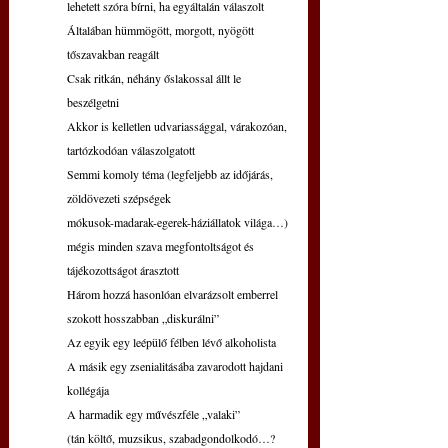
lehetett szóra bírni, ha egyáltalán válaszolt
Általában hümmögött, morgott, nyögött
tőszavakban reagált
Csak ritkán, néhány őslakossal állt le 
beszélgetni
Akkor is kelletlen udvariassággal, várakozóan, 
tartózkodóan válaszolgatott
Semmi komoly téma (legfeljebb az időjárás, 
zöldövezeti szépségek
mókusok-madarak-egerek-háziállatok világa…)
mégis minden szava megfontoltságot és 
tájékozottságot árasztott
Három hozzá hasonlóan elvarázsolt emberrel
szokott hosszabban „diskurálni”
Az egyik egy leépülő félben lévő alkoholista
A másik egy zsenialitásába zavarodott hajdani 
kollégája
A harmadik egy művészféle „valaki”
(tán költő, muzsikus, szabadgondolkodó…?