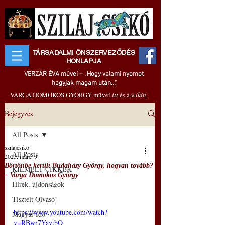
TÁRSADALMI ÖNSZERVEZŐDÉS
HONLAPJA
VERZÁR ÉVA művei – „Hogy valami nyomot
hagyjak magam után..."
VARGA DOMOKOS GYÖRGY művei
itt
és a
wikin
Bejegyzés
All Posts
szilajcsiko
All Posts
2023. márc. 9.
Börtönbe került Budaházy György, hogyan tovább?
KIEMELT CIKKEK
– Varga Domokos György
Hírek, újdonságok
Tisztelt Olvasó!
https://www.youtube.com/watch?
Magyar Idő
v=RBwr7YaytbQ