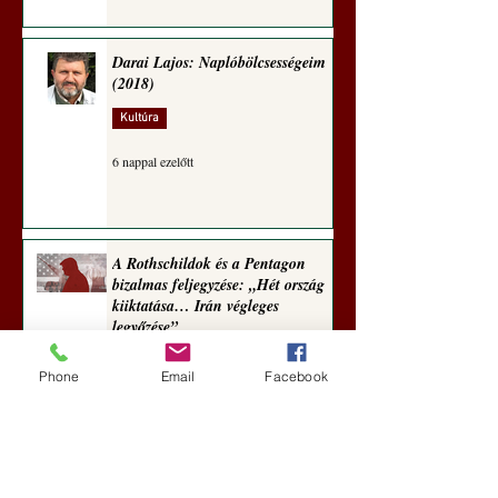
Darai Lajos: Naplóbölcsességeim
(2018)
Kultúra
6 nappal ezelőtt
A Rothschildok és a Pentagon
bizalmas feljegyzése: „Hét ország
kiiktatása… Irán végleges
legyőzése”
Új Történelem
Phone
Email
Facebook
6 nappal ezelőtt
Geostratégiai dosszié: a háború,
amely megváltoztatta a hatalom
földrajzát (Laala Bechetoula