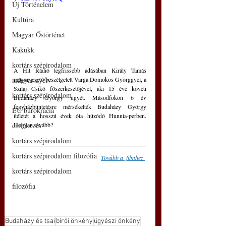
Új Történelem
Kultúra
Magyar Őstörténet
Kakukk
kortárs szépirodalom
A Hit Rádió legfrissebb adásában Király Tamás 
műsorvezető beszélgetett Varga Domokos Györggyel, a 
magyar nyelv
Szilaj Csikó főszerkesztőjével, aki 15 éve követi 
kortárs szépirodalom
Budaházy György ügyét. Másodfokon 6 év 
fegyházbüntetésre mérsékelték Budaházy György 
EU bürokrácia
ítéletét a hosszú évek óta húzódó Hunnia-perben. 
Hogyan tovább?
emlékezés
kortárs szépirodalom
kortárs szépirodalom filozófia
Tovább a  filmhez
kortárs szépirodalom
filozófia
Budaházy és tsai
bírói önkény
ügyészi önkény