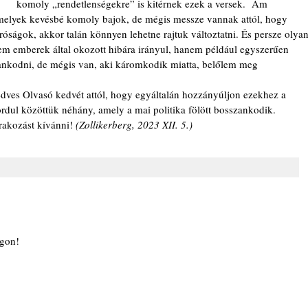
komoly „rendetlenségekre” is kitérnek ezek a versek.  Ám 
melyek kevésbé komoly bajok, de mégis messze vannak attól, hogy 
ságok, akkor talán könnyen lehetne rajtuk változtatni. És persze olyan
em emberek által okozott hibára irányul, hanem például egyszerűen 
zankodni, de mégis van, aki káromkodik miatta, belőlem meg 
ves Olvasó kedvét attól, hogy egyáltalán hozzányúljon ezekhez a 
ordul közöttük néhány, amely a mai politika fölött bosszankodik.
akozást kívánni! 
(Zollikerberg, 2023 XII. 5.)
   
gon!