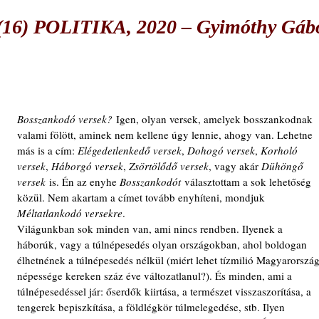
 (16) POLITIKA, 2020 – Gyimóthy Gáb
Bosszankodó versek?
 Igen, olyan versek, amelyek bosszankodnak 
valami fölött, aminek nem kellene úgy lennie, ahogy van. Lehetne 
más is a cím: 
Elégedetlenkedő versek
, 
Dohogó versek
, 
Korholó 
versek
, 
Háborgó versek
, 
Zsörtölődő versek
, vagy akár 
Dühöngő 
versek
 is. Én az enyhe 
Bosszankodót 
választottam a sok lehetőség 
közül. Nem akartam a címet tovább enyhíteni, mondjuk 
Méltatlankodó versekre
.
Világunkban sok minden van, ami nincs rendben. Ilyenek a 
háborúk, vagy a túlnépesedés olyan országokban, ahol boldogan 
élhetnének a túlnépesedés nélkül (miért lehet tízmilió Magyarország
népessége kereken száz éve változatlanul?). És minden, ami a 
túlnépesedéssel jár: őserdők kiirtása, a természet visszaszorítása, a 
tengerek bepiszkítása, a földlégkör túlmelegedése, stb. Ilyen 