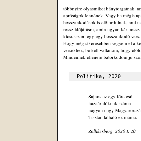
többnyire olyasmiket hánytorgatnak, a
apróságok lennének. Vagy ha mégis apró
bosszankodások is előfordulnak, ami n
rossz időjárásra, amin ugyan kár boss
kicsusszant egy-egy bosszankodó vers.
Hogy még sikeresebben vegyem el a ked
versekhez, be kell vallanom, hogy előf
Mindennek ellenére bátorkodom jó szór
Politika, 2020      
Sajnos az egy főre eső
hazaárulóknak száma
nagyon nagy Magyarorszá
Tisztán látható ez máma.
Zollikerberg, 2020 I. 20.