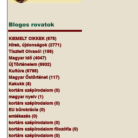
Blogos rovatok
KIEMELT CIKKEK
(675)
675 bejegyzés
Hírek, újdonságok
(2771)
2771 bejegyzés
Tisztelt Olvasó!
(156)
156 bejegyzés
Magyar Idő
(4047)
4047 bejegyzés
Új Történelem
(6932)
6932 bejegyzés
Kultúra
(6795)
6795 bejegyzés
Magyar Őstörténet
(117)
117 bejegyzés
Kakukk
(8)
8 bejegyzés
kortárs szépirodalom
(0)
0 bejegyzés
magyar nyelv
(1)
1 bejegyzés
kortárs szépirodalom
(0)
0 bejegyzés
EU bürokrácia
(0)
0 bejegyzés
emlékezés
(0)
0 bejegyzés
kortárs szépirodalom
(0)
0 bejegyzés
kortárs szépirodalom filozófia
(0)
0 bejegyzés
kortárs szépirodalom
(0)
0 bejegyzés