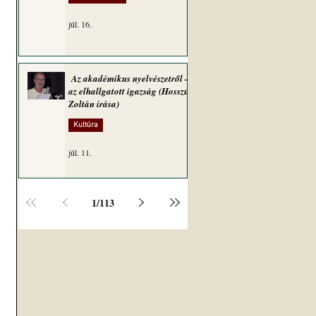
júl. 16.
Az akadémikus nyelvészetről –
az elhallgatott igazság (Hosszú
Zoltán írása)
Kultúra
júl. 11.
1
/
113