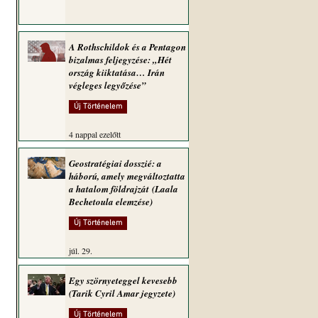
A Rothschildok és a Pentagon
bizalmas feljegyzése: „Hét
ország kiiktatása… Irán
végleges legyőzése”
Új Történelem
4 nappal ezelőtt
Geostratégiai dosszié: a
háború, amely megváltoztatta
a hatalom földrajzát (Laala
Bechetoula elemzése)
Új Történelem
júl. 29.
Egy szörnyeteggel kevesebb
(Tarik Cyril Amar jegyzete)
Új Történelem