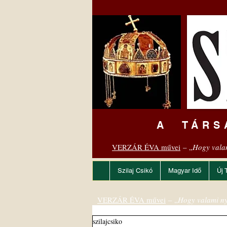
A TÁRS
VERZÁR ÉVA művei
– „
Hogy vala
Szilaj Csikó
Magyar Idő
Új 
VERZÁR ÉVA művei
– „
Hogy valami ny
szilajcsiko