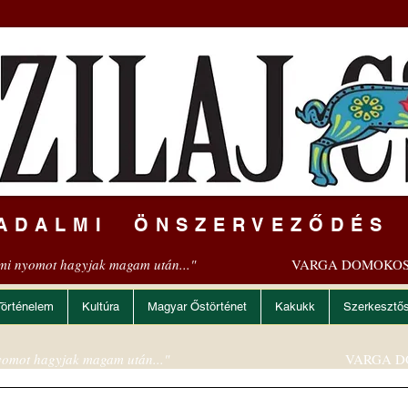
ADALMI ÖNSZERVEZŐDÉS
mi nyomot hagyjak magam után..."
VARGA DOMOKOS
Történelem
Kultúra
Magyar Őstörténet
Kakukk
Szerkesztő
omot hagyjak magam után..."
VARGA D