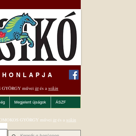
 HONLAPJA
 GYÖRGY művei
itt
és a
wikin
ség
Megjelent újságok
ÁSZF
OMOKOS GYÖRGY művei
itt
és a
wikin