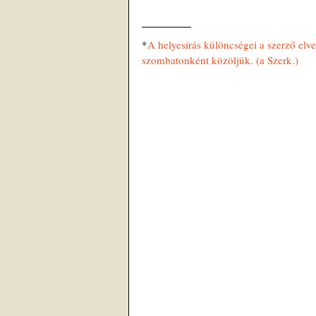
*
A helyesírás különcségei a szerző elve
szombatonként közöljük. (a Szerk.)