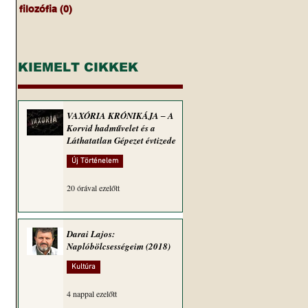
filozófia
(0)
0 bejegyzés
KIEMELT CIKKEK
VAXÓRIA KRÓNIKÁJA ‒ A
Korvid hadművelet és a
Láthatatlan Gépezet évtizede
Új Történelem
20 órával ezelőtt
Darai Lajos:
Naplóbölcsességeim (2018)
Kultúra
4 nappal ezelőtt