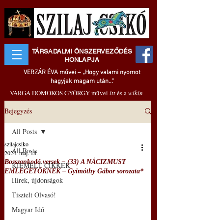
TÁRSADALMI ÖNSZERVEZŐDÉS
HONLAPJA
VERZÁR ÉVA művei – „Hogy valami nyomot
hagyjak magam után..."
VARGA DOMOKOS GYÖRGY művei
itt
és a
wikin
Bejegyzés
All Posts
szilajcsiko
All Posts
2024. máj. 18.
Bosszankodó versek – (33) A NÁCIZMUST
KIEMELT CIKKEK
EMLEGETŐKNEK – Gyimóthy Gábor sorozata*
Hírek, újdonságok
Tisztelt Olvasó!
Magyar Idő