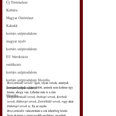
Új Történelem
Kultúra
Magyar Őstörténet
Kakukk
kortárs szépirodalom
magyar nyelv
kortárs szépirodalom
EU bürokrácia
emlékezés
kortárs szépirodalom
kortárs szépirodalom filozófia
Bosszankodó versek?
 Igen, olyan versek, amelyek 
bosszankodnak valami fölött, aminek nem kellene úgy 
kortárs szépirodalom
lennie, ahogy van. Lehetne más is a cím: 
filozófia
Elégedetlenkedő versek
, 
Dohogó versek
, 
Korholó 
versek
, 
Háborgó versek
, 
Zsörtölődő versek
, vagy akár 
Dühöngő versek
 is. Én az enyhe 
Bosszankodót 
választottam a sok lehetőség közül. 
Nem akartam a címet tovább enyhíteni, mondjuk 