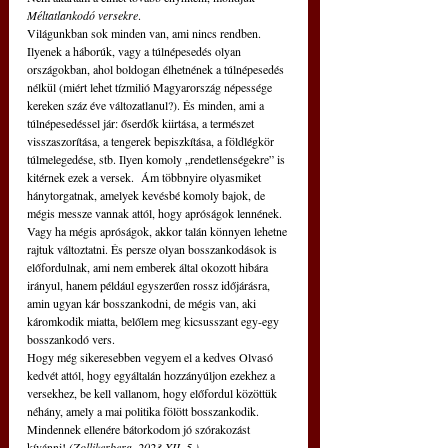
Méltatlankodó versekre
.
Világunkban sok minden van, ami nincs rendben. 
Ilyenek a háborúk, vagy a túlnépesedés olyan 
országokban, ahol boldogan élhetnének a túlnépesedés 
nélkül (miért lehet tízmilió Magyarország népessége 
kereken száz éve változatlanul?). És minden, ami a 
túlnépesedéssel jár: őserdők kiirtása, a természet 
visszaszorítása, a tengerek bepiszkítása, a földlégkör 
túlmelegedése, stb. Ilyen komoly „rendetlenségekre” is 
kitérnek ezek a versek.  Ám többnyire olyasmiket 
hánytorgatnak, amelyek kevésbé komoly bajok, de 
mégis messze vannak attól, hogy apróságok lennének. 
Vagy ha mégis apróságok, akkor talán könnyen lehetne 
rajtuk változtatni. És persze olyan bosszankodások is 
előfordulnak, ami nem emberek által okozott hibára 
irányul, hanem például egyszerűen rossz időjárásra, 
amin ugyan kár bosszankodni, de mégis van, aki 
káromkodik miatta, belőlem meg kicsusszant egy-egy 
bosszankodó vers.
Hogy még sikeresebben vegyem el a kedves Olvasó 
kedvét attól, hogy egyáltalán hozzányúljon ezekhez a 
versekhez, be kell vallanom, hogy előfordul közöttük 
néhány, amely a mai politika fölött bosszankodik.
Mindennek ellenére bátorkodom jó szórakozást 
kívánni! 
(Zollikerberg, 2023 XII. 5.)