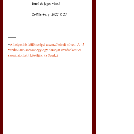
forró és jeges vizet!
Zollikerberg, 2022 V. 23.
*
A helyesírás különcségei a szerző elveit követi. A 45 
versből álló sorozat egy-egy darabját szerdánként és 
szombatonként közöljük. (a Szerk.)