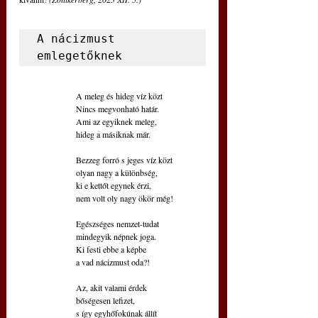
A nácizmust 
emlegetőknek
A meleg és hideg víz közt
Nincs megvonható határ.
Ami az egyiknek meleg,
hideg a másiknak már.
Bezzeg forró s jeges víz közt
olyan nagy a különbség,
ki e kettőt egynek érzi,
nem volt oly nagy ökör még!
Egészséges nemzet-tudat
mindegyik népnek joga.
Ki festi ebbe a képbe
a vad nácizmust oda?!
Az, akit valami érdek
bőségesen lefizet,
s így egyhőfokúnak állít