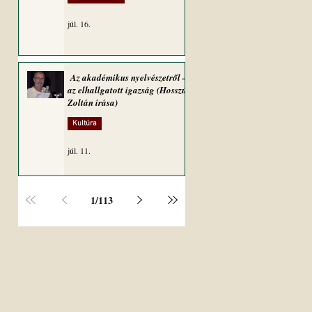
júl. 16.
Az akadémikus nyelvészetről –
az elhallgatott igazság (Hosszú
Zoltán írása)
Kultúra
júl. 11.
1
/
113