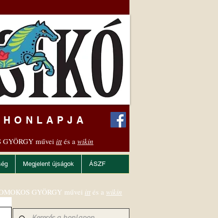
 HONLAPJA
 GYÖRGY művei
itt
és a
wikin
ség
Megjelent újságok
ÁSZF
OMOKOS GYÖRGY művei
itt
és a
wikin