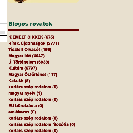
Blogos rovatok
KIEMELT CIKKEK
(675)
675 bejegyzés
Hírek, újdonságok
(2771)
2771 bejegyzés
Tisztelt Olvasó!
(156)
156 bejegyzés
Magyar Idő
(4047)
4047 bejegyzés
Új Történelem
(6933)
6933 bejegyzés
Kultúra
(6797)
6797 bejegyzés
Magyar Őstörténet
(117)
117 bejegyzés
Kakukk
(8)
8 bejegyzés
kortárs szépirodalom
(0)
0 bejegyzés
magyar nyelv
(1)
1 bejegyzés
kortárs szépirodalom
(0)
0 bejegyzés
EU bürokrácia
(0)
0 bejegyzés
emlékezés
(0)
0 bejegyzés
kortárs szépirodalom
(0)
0 bejegyzés
kortárs szépirodalom filozófia
(0)
0 bejegyzés
kortárs szépirodalom
(0)
0 bejegyzés