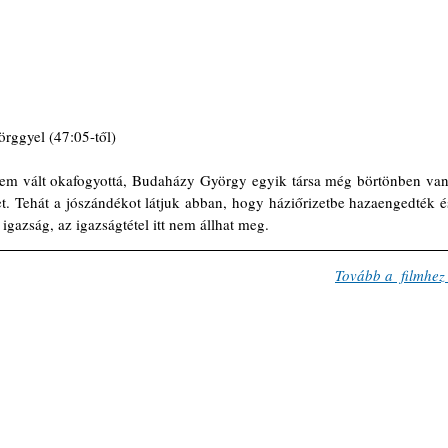
rggyel (47:05-től)
nem vált okafogyottá, Budaházy György egyik társa még börtönben van,
. Tehát a jószándékot látjuk abban, hogy háziőrizetbe hazaengedték és
igazság, az igazságtétel itt nem állhat meg.  
Tovább a  filmhez