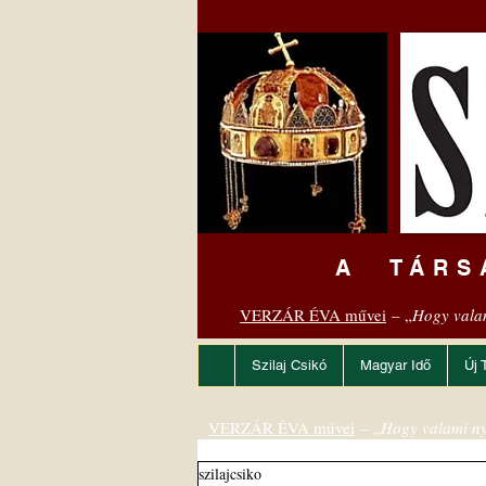
A TÁRS
VERZÁR ÉVA művei
– „
Hogy vala
Szilaj Csikó
Magyar Idő
Új 
VERZÁR ÉVA művei
– „
Hogy valami ny
szilajcsiko