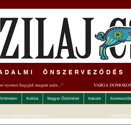
ADALMI ÖNSZERVEZŐDÉS
mi nyomot hagyjak magam után..."
VARGA DOMOKOS
Történelem
Kultúra
Magyar Őstörténet
Kakukk
Szerkesztő
omot hagyjak magam után..."
VARGA D