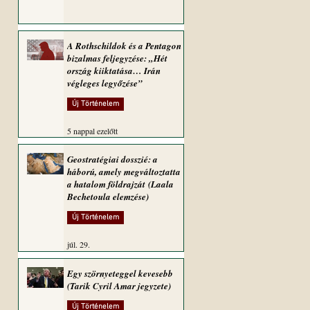
A Rothschildok és a Pentagon
bizalmas feljegyzése: „Hét
ország kiiktatása… Irán
végleges legyőzése”
Új Történelem
5 nappal ezelőtt
Geostratégiai dosszié: a
háború, amely megváltoztatta
a hatalom földrajzát (Laala
Bechetoula elemzése)
Új Történelem
júl. 29.
Egy szörnyeteggel kevesebb
(Tarik Cyril Amar jegyzete)
Új Történelem