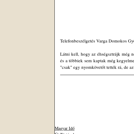
Telefonbeszélgetés Varga Domokos Gyö
Látni kell, hogy az éhségsztrájk még 
és a többiek sem kaptak még kegyelmet
"csak" egy nyomkövetőt tették rá, de az 
Magyar Idő