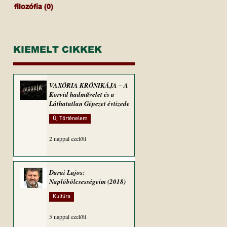
filozófia
(0)
0 bejegyzés
KIEMELT CIKKEK
VAXÓRIA KRÓNIKÁJA ‒ A
Korvid hadművelet és a
Láthatatlan Gépezet évtizede
Új Történelem
2 nappal ezelőtt
Darai Lajos:
Naplóbölcsességeim (2018)
Kultúra
5 nappal ezelőtt