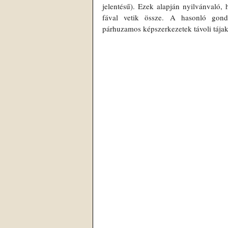
jelentésű). Ezek alapján nyilvánvaló, h
fával vetik össze. A hasonló gondol
párhuzamos képszerkezetek távoli tájak