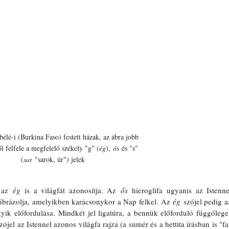
bélé-i (Burkina Faso) festett házak, az ábra jobb 
ől felfele a megfelelő székely "g" (
ég
), 
ős
 és "s" 
(
sar
 "sarok, úr") jelek
 az 
ég
 is a világfát azonosítja. Az 
ős
 hieroglifa ugyanis az Istennel
t ábrázolja, amelyikben karácsonykor a Nap felkel. Az 
ég
 szójel pedig az
gyik előfordulása. Mindkét jel ligatúra, a bennük előforduló függőleges
zójel az Istennel azonos világfa rajza (a sumér és a hettita írásban is "fa"