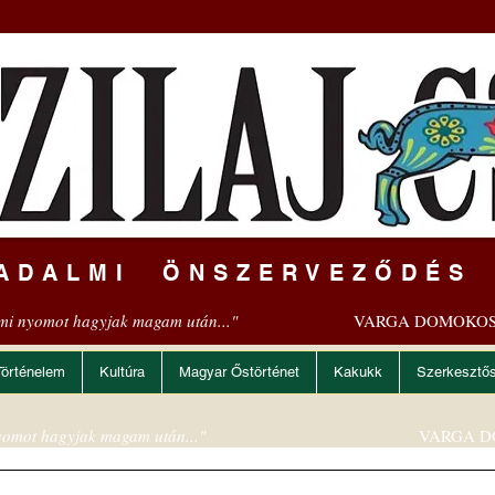
ADALMI ÖNSZERVEZŐDÉS
mi nyomot hagyjak magam után..."
VARGA DOMOKOS
Történelem
Kultúra
Magyar Őstörténet
Kakukk
Szerkesztő
omot hagyjak magam után..."
VARGA D