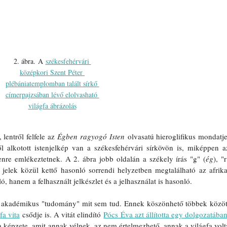
2. ábra. A 
székesfehérvári 
középkori Szent Péter 
plébániatemplomban talált sírkő 
címerpajzsában lévő elolvasható 
világfa ábrázolás
lentről felfele az 
Égben ragyogó Isten
 olvasatú hieroglifikus mondatjel
l alkotott istenjelkép van a székesfehérvári sírkövön is, miképpen az
Istenre emlékeztetnek. A 2. ábra jobb oldalán a székely írás "g" (
ég
), "r
A jelek közül kettő hasonló sorrendi helyzetben megtalálható az afrikai
 hanem a felhasznált jelkészlet és a jelhasználat is hasonló. 
 akadémikus "tudomány" mit sem tud. Ennek köszönhető többek között
fa vita
 csődje is. A vitát elindító 
Pócs Éva azt állította egy dolgozatába
 képzete, amit annak vélnek, az nem értelmezhető, annak a világfa volta