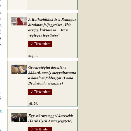
 
 
 
A Rothschildok és a Pentagon
 
bizalmas feljegyzése: „Hét
ország kiiktatása… Irán
 
végleges legyőzése”
 
 
Új Történelem
aug. 1.
Geostratégiai dosszié: a
háború, amely megváltoztatta
a hatalom földrajzát (Laala
Bechetoula elemzése)
 
Új Történelem
 
júl. 29.
 
Egy szörnyeteggel kevesebb
(Tarik Cyril Amar jegyzete)
 
Új Történelem