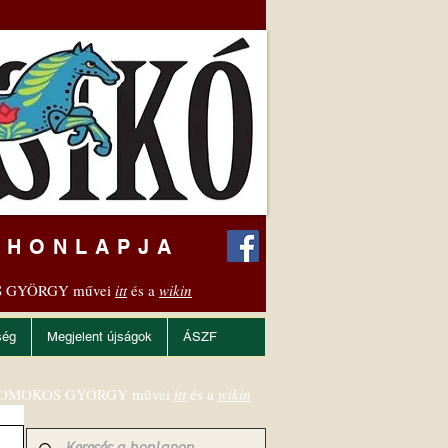
 HONLAPJA
 GYÖRGY művei
itt
és a
wikin
ség
Megjelent újságok
ÁSZF
OMOKOS GYÖRGY művei
itt
és a
wikin