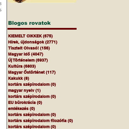
 
 
Blogos rovatok
KIEMELT CIKKEK
(675)
675 bejegyzés
Hírek, újdonságok
(2771)
2771 bejegyzés
Tisztelt Olvasó!
(156)
156 bejegyzés
Magyar Idő
(4047)
4047 bejegyzés
Új Történelem
(6937)
6937 bejegyzés
Kultúra
(6803)
6803 bejegyzés
Magyar Őstörténet
(117)
117 bejegyzés
Kakukk
(8)
8 bejegyzés
kortárs szépirodalom
(0)
0 bejegyzés
magyar nyelv
(1)
1 bejegyzés
kortárs szépirodalom
(0)
0 bejegyzés
EU bürokrácia
(0)
0 bejegyzés
emlékezés
(0)
0 bejegyzés
kortárs szépirodalom
(0)
0 bejegyzés
kortárs szépirodalom filozófia
(0)
0 bejegyzés
kortárs szépirodalom
(0)
0 bejegyzés