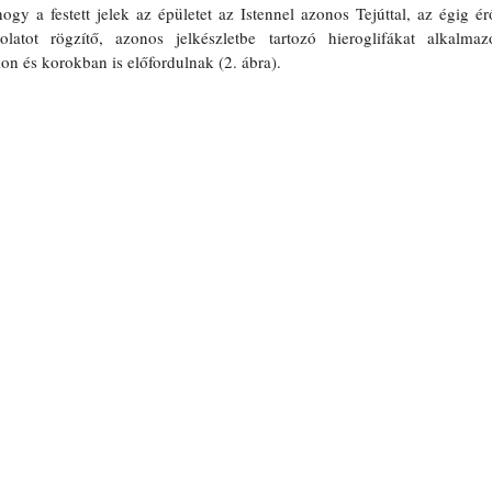
ogy a festett jelek az épületet az Istennel azonos Tejúttal, az égig érő
atot rögzítő, azonos jelkészletbe tartozó hieroglifákat alkalmazó
on és korokban is előfordulnak (2. ábra). 