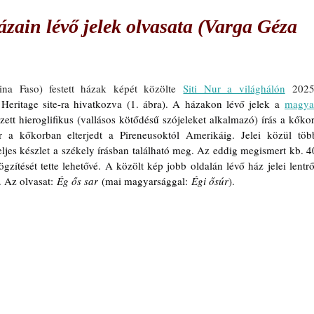
ázain lévő jelek olvasata (Varga Géza
kina Faso) festett házak képét közölte 
Siti Nur a világhálón
 2025.
ritage site-ra hivatkozva (1. ábra). A házakon lévő jelek a 
magyar
zett hieroglifikus (vallásos kötődésű szójeleket alkalmazó) írás a kőkori
r a kőkorban elterjedt a Pireneusoktól Amerikáig. Jelei közül több
ljes készlet a székely írásban található meg. Az eddig megismert kb. 40
gzítését tette lehetővé. A közölt kép jobb oldalán lévő ház jelei lentről
. Az olvasat: 
Ég ős sar
 (mai magyarsággal: 
Égi ősúr
). 