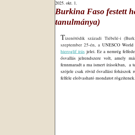
2025. okt. 1.
Burkina Faso festett h
tanulmánya)
T
izenötödik századi Tiébélé-i (Bur
szeptember 25-én, a 
UNESCO World He
hieroglif írás
 jelei. Ez a nemrég felfede
ősvallás jelrendszere volt, amely má
fennmaradt a ma ismert írásokban,  a te
szójele csak rövid ősvallási fohászok rö
felfele elolvasható mondatot rögzítenek