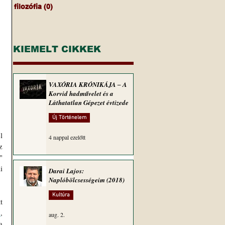
filozófia
(0)
0 bejegyzés
KIEMELT CIKKEK
VAXÓRIA KRÓNIKÁJA ‒ A
Korvid hadművelet és a
Láthatatlan Gépezet évtizede
Új Történelem
 
4 nappal ezelőtt
 
" 
 
Darai Lajos:
Naplóbölcsességeim (2018)
Kultúra
 
n
, 
aug. 2.
 