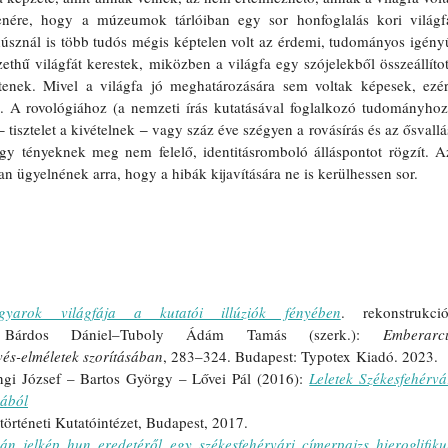
lenére, hogy a múzeumok tárlóiban egy sor honfoglalás kori világfa
úsznál is több tudós mégis képtelen volt az érdemi, tudományos igényű
thű világfát kerestek, miközben a világfa egy szójelekből összeállított
nek. Mivel a világfa jó meghatározására sem voltak képesek, ezért
i. A rovológiához (a nemzeti írás kutatásával foglalkozó tudományhoz)
‒
 tisztelet a kivételnek 
‒
 vagy száz éve szégyen a rovásírás és az ősvallás
gy tényeknek meg nem felelő, identitásromboló álláspontot rögzít. Az
n ügyelnének arra, hogy a hibák kijavítására ne is kerülhessen sor. 
yarok világfája a kutatói illúziók fényében
. rekonstrukció,
In Bárdos Dániel–Tuboly Ádám Tamás (szerk.): 
Emberarcú
és-elméletek szorításában
, 283–324. Budapest: Typotex Kiadó. 2023. 
gi József – Bartos György – Lővei Pál (2016): 
Leletek Székesfehérvár
mából
störténeti Kutatóintézet, Budapest, 2017.
pán jelkép hun eredetéről egy székesfehérvári címerpajzs hieroglifikus