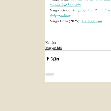
mondatjele kapcsán
Varga Géza: 
Hozzászólás Pócs Éva 
dolgozatához
Varga Géza (2025): 
A világfa vita
Kultúra
Magyar Idő