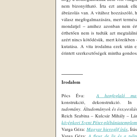
nem bizonyítható. Írta ezt annak el
ábrázolás van. A vitához hozzászóló, h
válasz megfogalmazására, mert természe
mondatjel 
‒
 amihez azonban nem érte
érthetően nem is tudták azt megtaláln
azért nincs kötődésük, mert köreikben 
kutatása. A vita irodalma ezek után e
érintett szerkesztőségek mintha gondosa
Irodalom
Pócs Éva:  
A honfoglaló mag
konstrukció, dekonstrukció. 
tudomány. Áltudományok és összeesküv
Reich Szabina – Kulcsár Mihály – Lán
középkori Szent Péter-plébániatemplo
Varga Géza: 
Magyar hieroglif írás
, Írá
Varga Géza: 
A fleur de lis és a tuli