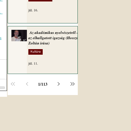
júl. 16.
 
Az akadémikus nyelvészetről –
a
az elhallgatott igazság (Hosszú
Zoltán írása)
Kultúra
júl. 11.
1
/
113