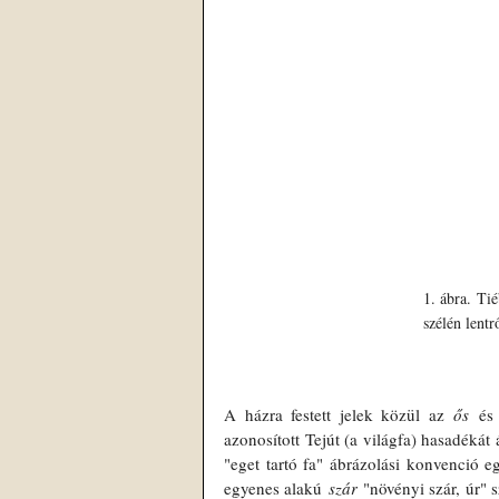
1. ábra. Tié
szélén lentr
A házra festett jelek közül az 
ős
 és
azonosított Tejút (a világfa) hasadéká
"eget tartó fa" ábrázolási konvenció e
egyenes alakú 
szár
 "növényi szár, úr" s