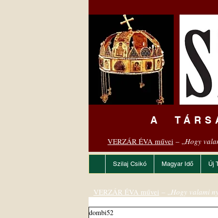
A TÁRS
VERZÁR ÉVA művei
– „
Hogy vala
Szilaj Csikó
Magyar Idő
Új 
VERZÁR ÉVA művei
– „
Hogy valami ny
dombi52