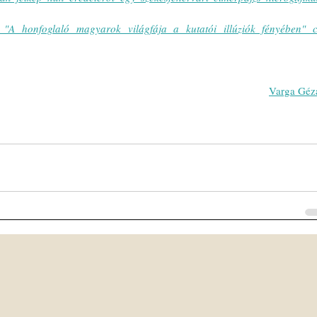
"A honfoglaló magyarok világfája a kutatói illúziók fényében" c.
Varga Géz