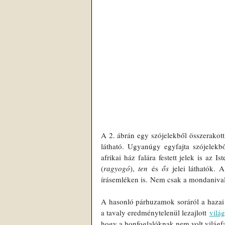
A 2. ábrán egy szójelekből összerakott, 
látható. Ugyanúgy egyfajta szójelekbő
afrikai ház falára festett jelek is az 
(
ragyogó
), 
ten
 és 
ős
 jelei láthatók. 
írásemléken is. Nem csak a mondanivaló,
A hasonló párhuzamok soráról a hazai
a tavaly eredménytelenül lezajlott 
világ
hogy a honfoglalóknak nem volt világfa