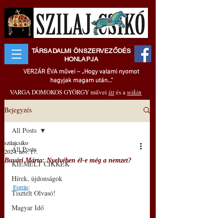
TÁRSADALMI ÖNSZERVEZŐDÉS
HONLAPJA
VERZÁR ÉVA művei – „Hogy valami nyomot
hagyjak magam után..."
VARGA DOMOKOS GYÖRGY művei
itt
és a
wikin
Bejegyzés
All Posts
szilajcsiko
All Posts
2024. nov. 17.
Buvári Márta: Nyelvében él-e még a nemzet?
KIEMELT CIKKEK
Hírek, újdonságok
Forrás
: 
Tisztelt Olvasó!
Magyar Idő