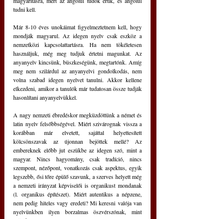
magyarításra, mert az angolul tudók értik, és angolul 
tudni kell.
Már 8-10 éves unokáimat figyelmeztetnem kell, hogy 
mondják magyarul. Az idegen nyelv csak eszköz a 
nemzetközi kapcsolattartásra. Ha nem tökéletesen 
használjuk, még meg tudjuk értetni magunkat. Az 
anyanyelv kincsünk, büszkeségünk, megtartónk. Amíg 
meg nem szilárdul az anyanyelvi gondolkodás, nem 
volna szabad idegen nyelvet tanulni. Akkor kellene 
elkezdeni, amikor a tanulók már tudatosan össze tudják 
hasonlítani anyanyelvükkel.
A nagy nemzeti ébredéskor megküzdöttünk a német és 
latin nyelv felsőbbségével. Miért szivárognak vissza a 
korábban már elvetett, sajáttal helyettesített 
kölcsönszavak az újonnan bejöttek mellé? Az 
embereknek előbb jut eszükbe az idegen szó, mint a 
magyar. Nincs hagyomány, csak tradíció, nincs 
szempont, nézőpont, vonatkozás csak aspektus, egyik 
legszebb, ősi tőre épülő szavunk, a szerves helyett még 
a nemzeti irányzat képviselői is organikust mondanak 
(l. organikus építészet). Miért autentikus a népzene, 
nem pedig hiteles vagy eredeti? Mi keresni valója van 
nyelvünkben ilyen borzalmas öszvérszónak, mint 