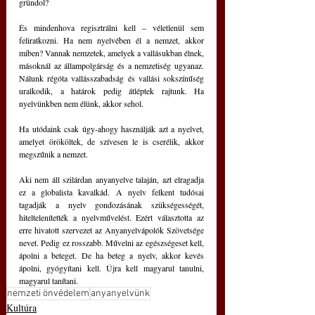
gründol?
És mindenhova regisztrálni kell – véletlenül sem 
feliratkozni. Ha nem nyelvében él a nemzet, akkor 
miben? Vannak nemzetek, amelyek a vallásukban élnek, 
másoknál az állampolgárság és a nemzetiség ugyanaz. 
Nálunk régóta vallásszabadság és vallási sokszínűség 
uralkodik, a határok pedig átléptek rajtunk. Ha 
nyelvünkben nem élünk, akkor sehol.
Ha utódaink csak úgy-ahogy használják azt a nyelvet, 
amelyet örököltek, de szívesen le is cserélik, akkor 
megszűnik a nemzet.
Aki nem áll szilárdan anyanyelve talaján, azt elragadja 
ez a globalista kavalkád. A nyelv felkent tudósai 
tagadják a nyelv gondozásának szükségességét, 
hiteltelenítették a nyelvművelést. Ezért választotta az 
erre hivatott szervezet az Anyanyelvápolók Szövetsége 
nevet. Pedig ez rosszabb. Művelni az egészségeset kell, 
ápolni a beteget. De ha beteg a nyelv, akkor kevés 
ápolni, gyógyítani kell. Újra kell magyarul tanulni, 
magyarul tanítani.
nemzeti önvédelem
anyanyelvünk
Kultúra