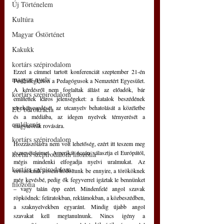
Új Történelem
Kultúra
Magyar Őstörténet
Kakukk
kortárs szépirodalom
Ezzel a címmel tartott konferenciát szeptember 21-én 
magyar nyelv
Pesthidegkúton a Pedagógusok a Nemzetért Egyesület. 
A kérdésről nem foglaltak állást az előadók, bár 
kortárs szépirodalom
említettek káros jelenségeket: a fiatalok beszédének 
elsekélyesedését, az utcanyelv behatolását a közéletbe 
EU bürokrácia
és a médiába, az idegen nyelvek térnyerését a 
emlékezés
magyarórák rovására.
kortárs szépirodalom
Hozzászólásra nem volt lehetőség, ezért itt teszem meg 
észrevételeimet. Amerikát óceán választja el Európától, 
kortárs szépirodalom filozófia
mégis mindenki elfogadja nyelvi uralmukat. Az 
kortárs szépirodalom
oroszoknak sosem hódoltunk be ennyire, a törököknek 
még kevésbé, pedig ők fegyverrel igáztak le bennünket 
filozófia
– vagy talán épp ezért. Mindenfelé angol szavak 
röpködnek: feliratokban, reklámokban, a közbeszédben, 
a szaknyelvekben egyaránt. Mindig újabb angol 
szavakat kell megtanulnunk. Nincs igény a 