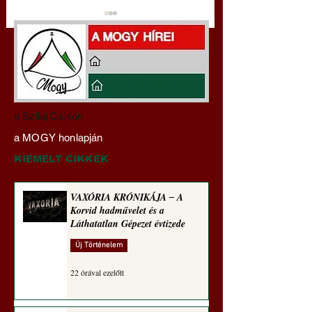
Darai Lajos:
Az eltűnő lap: Az A
a Szilaj Csikón
Naplóbölcsességeim
cégek beolvassák, 
a MOGY honlapján
(2021)
megsemmisítik a ri
könyvkiadásokat
KIEMELT CIKKEK
VAXÓRIA KRÓNIKÁJA ‒ A
Korvid hadművelet és a
Láthatatlan Gépezet évtizede
Új Történelem
22 órával ezelőtt