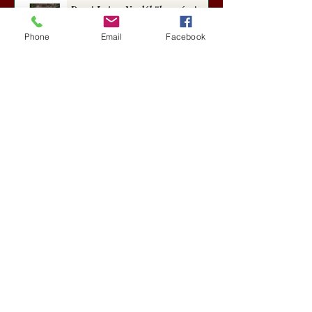
Darai Lajos: Naplóbölcsességeim
(2018)
Phone
Email
Facebook
Kultúra
4 nappal ezelőtt
A Rothschildok és a Pentagon
bizalmas feljegyzése: „Hét ország
kiiktatása… Irán végleges
legyőzése”
Új Történelem
5 nappal ezelőtt
Geostratégiai dosszié: a háború,
amely megváltoztatta a hatalom
földrajzát (Laala Bechetoula
elemzése)