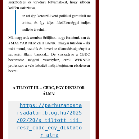
szerződéses és törvényi folyamatokat, hogy időben 
kellően csúsztatva, 
az azt épp keresztül verő politikai garnitúrát ne 
érintse, és így teljes felelőtlenséggel tudjon 
mellette érvelni...
Mi, magyarok azonban örüljünk, hogy forintunk van és 
a MAGYAR NEMZETI BANK  magyar tulajdon 
–
 aki 
mást mond, hazudik és keveri az államadósság tényét a 
szuverén állami bankkal... De visszatérve a CBDC 
bevezetése mögötti veszélyhez, erről WERNER 
professzor a vele készített mélyinterjúmban részletesen 
beszél:
A TILTOTT III. 
–
 CBDC, EGY DIKTÁTOR 
ÁLMA!
https://parhuzamosta
rsadalom.blog.hu/2025
/02/20/a_tiltott_iii_
resz_cbdc_egy_diktato
r_alma