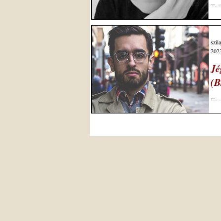
Tal
szó
szil
2023
Jé
(B
Ere
Cur