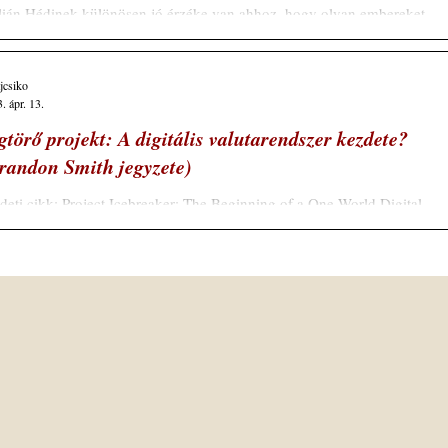
lián Hédinek különösen jó érzéke van ahhoz, hogy olyan embereket
laltasson meg, akik a világot nem a megszokott módon, főáramú...
ajcsiko
. ápr. 13.
gtörő projekt: A digitális valutarendszer kezdete?
randon Smith jegyzete)
deti cikk: Project Icebreaker: The Beginning of a One World Digital
rency System? By Brandon Smith, April 13, 2023 Schiller Mária...