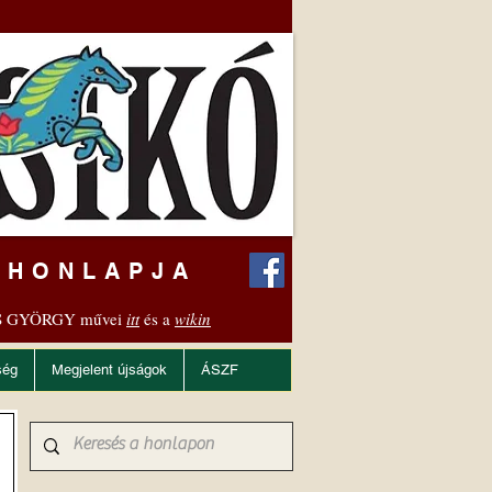
 HONLAPJA
 GYÖRGY művei
itt
és a
wikin
ség
Megjelent újságok
ÁSZF