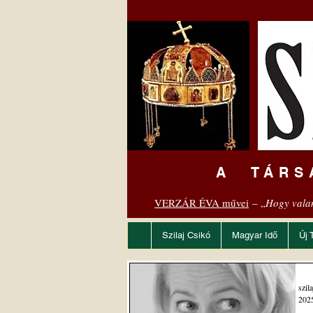
A TÁRS
VERZÁR ÉVA művei
– „
Hogy vala
Szilaj Csikó
Magyar Idő
Új 
szil
2025