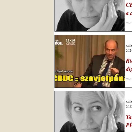
CB
a 
Tal
szil
2024
Ri
di
Tal
szo
szil
2023
Ta
P