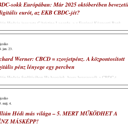
DC-sokk Európában: Már 2025 októberében bevezeti
digitális eurót, az EKB CBDC-jét?
lián Hedvig jegyzete C hristine Lagarde, a z Európai Központi Bank
elnöke nemrégiben tett meglepő megjegyzése 2025 októberét emelte...
ajcsiko
. jan. 23.
chard Werner: CBCD = szovjetpénz. A központosított
gitális pénz lényege egy percben
lián Hedvig fordításában Ha hagyjuk, hogy bevezessék a CBDC-t,
vjet típusú gazdaságot kapunk. Mert a központi banki digitális...
ajcsiko
. máj. 4.
llián Hédi más világa – 5. MERT MŰKÖDHET A
ÉNZ MÁSKÉPP!