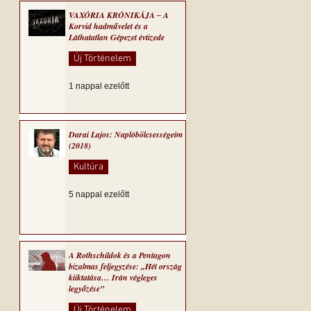
VAXÓRIA KRÓNIKÁJA ‒ A
Korvid hadművelet és a
Láthatatlan Gépezet évtizede
Új Történelem
1 nappal ezelőtt
Darai Lajos: Naplóbölcsességeim
(2018)
Kultúra
5 nappal ezelőtt
A Rothschildok és a Pentagon
bizalmas feljegyzése: „Hét ország
kiiktatása… Irán végleges
legyőzése”
Új Történelem