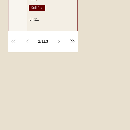
Kultúra
júl. 11.
1
/
113