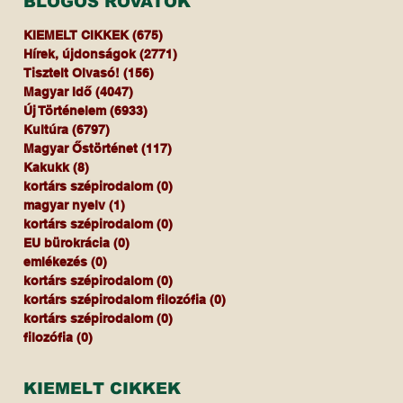
BLOGOS ROVATOK
KIEMELT CIKKEK
(675)
675 bejegyzés
Hírek, újdonságok
(2771)
2771 bejegyzés
Tisztelt Olvasó!
(156)
156 bejegyzés
Magyar Idő
(4047)
4047 bejegyzés
Új Történelem
(6933)
6933 bejegyzés
Kultúra
(6797)
6797 bejegyzés
Magyar Őstörténet
(117)
117 bejegyzés
Kakukk
(8)
8 bejegyzés
kortárs szépirodalom
(0)
0 bejegyzés
magyar nyelv
(1)
1 bejegyzés
kortárs szépirodalom
(0)
0 bejegyzés
EU bürokrácia
(0)
0 bejegyzés
emlékezés
(0)
0 bejegyzés
kortárs szépirodalom
(0)
0 bejegyzés
kortárs szépirodalom filozófia
(0)
0 bejegyzés
kortárs szépirodalom
(0)
0 bejegyzés
filozófia
(0)
0 bejegyzés
KIEMELT CIKKEK