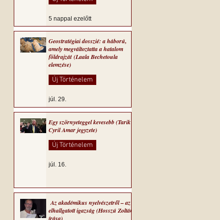
5 nappal ezelőtt
Geostratégiai dosszié: a háború,
amely megváltoztatta a hatalom
földrajzát (Laala Bechetoula
elemzése)
Új Történelem
júl. 29.
Egy szörnyeteggel kevesebb (Tarik
Cyril Amar jegyzete)
Új Történelem
júl. 16.
Az akadémikus nyelvészetről – az
elhallgatott igazság (Hosszú Zoltán
írása)