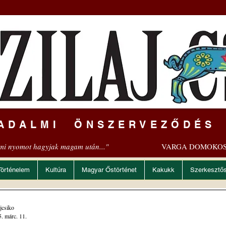
ADALMI ÖNSZERVEZŐDÉS
mi nyomot hagyjak magam után..."
VARGA DOMOKOS
Történelem
Kultúra
Magyar Őstörténet
Kakukk
Szerkesztő
ajcsiko
. márc. 11.