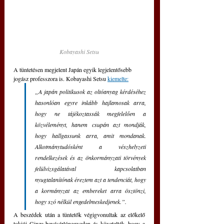
Kobayashi Setsu
A tüntetésen megjelent Japán egyik legjelentősebb 
jogász professzora is. Kobayashi Setsu 
kiemelte:
„A japán politikusok az oltóanyag kérdéséhez 
hasonlóan egyre inkább hajlamosak arra, 
hogy ne tájékoztassák megfelelően a 
közvéleményt, hanem csupán azt mondják, 
hogy hallgassunk arra, amit mondanak. 
Alkotmánytudósként a vészhelyzeti 
rendelkezések és az önkormányzati törvények 
felülvizsgálatával kapcsolatban 
nyugtalanítónak éreztem azt a tendenciát, hogy 
a kormányzat az embereket arra ösztönzi, 
hogy szó nélkül engedelmeskedjenek.”.
A beszédek után a tüntetők végigvonultak az előkelő 
tokiói Ginza bevásárlónegyeden és követelték, hogy a 