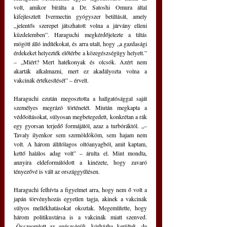
volt, amikor bírálta a Dr. Satoshi Omura által 
kifejlesztett Ivermectin gyógyszer betiltását, amely 
„jelentős szerepet játszhatott volna a járvány elleni 
küzdelemben”. Haraguchi megkérdőjelezte a tiltás 
mögött álló indítékokat, és arra utalt, hogy „a gazdasági 
érdekeket helyezték előtérbe a közegészségügy helyett.” 
– „Miért? Mert hatékonyak és olcsók. Azért nem 
akarták alkalmazni, mert ez akadályozta volna a 
vakcinák értékesítését” – érvelt.
Haraguchi ezután megosztotta a hallgatósággal saját 
személyes megrázó történetét. Miután megkapta a 
védőoltásokat, súlyosan megbetegedett, konkrétan a rák 
egy gyorsan terjedő formájától, azaz a turbóráktól. „–
Tavaly ilyenkor sem szemöldököm, sem hajam nem 
volt. A három állítólagos oltóanyagból, amit kaptam, 
kettő halálos adag volt” – árulta el. Mint mondta, 
annyira eldeformálódott a kinézete, hogy zavaró 
tényezővé is vált az országgyűlésen.
Haraguchi felhívta a figyelmet arra, hogy nem ő volt a 
japán törvényhozás egyetlen tagja, akinek a vakcinák 
súlyos mellékhatásokat okoztak. Megemlítette, hogy 
három politikustársa is a vakcinák miatt szenved. 
„Összeomlott az egészségük, kórházba kerültek, de 