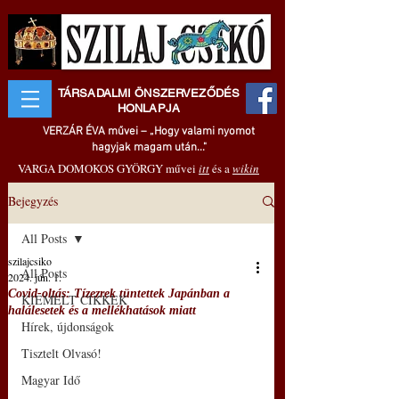
TÁRSADALMI ÖNSZERVEZŐDÉS
HONLAPJA
VERZÁR ÉVA művei – „Hogy valami nyomot
hagyjak magam után..."
VARGA DOMOKOS GYÖRGY művei
itt
és a
wikin
Bejegyzés
All Posts
szilajcsiko
All Posts
2024. jún. 1.
Covid-oltás: Tízezrek tüntettek Japánban a
KIEMELT CIKKEK
halálesetek és a mellékhatások miatt
Hírek, újdonságok
Tisztelt Olvasó!
Magyar Idő