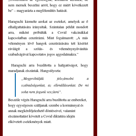
nem mernek beszélni arról, hogy ez miért következett 
be” – magyarázta a megfélemlítés hatását.
Haraguchi kiemelte azokat az eseteket, amelyek az ő 
elhallgattatására irányultak. Számtalan példát mondott 
arra, miként próbálták a Covid vakcinákkal 
kapcsolatban cenzúrázni. Mint fogalmazott: „A más 
véleményen lévő hangok cenzúrázására tett kísérlet 
rávilágít a szólás- és véleménynyilvánítás 
szabadságával kapcsolatos jogos aggodalmakra.”
 Haraguchi arra buzdította a hallgatóságot, hogy 
maradjanak elszántak. Hangsúlyozta:
„Megpróbálják felszámolni a 
szabadságunkat, az ellenállásunkat. De mi 
soha nem fogunk veszíteni”.
Beszéde végén Haraguchi arra buzdította az embereket, 
hogy egységesen szálljanak szembe a kormánnyal és 
annak megkérdőjelezhető döntéseivel, valamint 
elszámoltatást követelt a Covid diktatúra idején 
elkövetett cselekmények miatt.