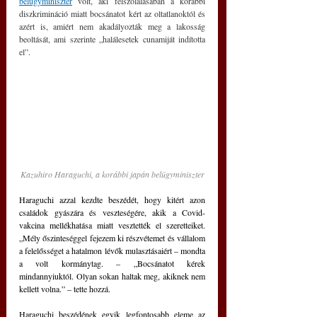
belügyminiszter
 volt, aki felszólalásában a korábbi 
diszkrimináció miatt bocsánatot kért az oltatlanoktól és 
azért is, amiért nem akadályozták meg a lakosság 
beoltását, ami szerinte „halálesetek cunamiját indította 
el”.
Kazuhiro Haraguchi, a korábbi japán belügyminiszter
Haraguchi azzal kezdte beszédét, hogy kitért azon 
családok gyászára és veszteségére, akik a Covid-
vakcina mellékhatása miatt vesztették el szeretteiket. 
„Mély őszinteséggel fejezem ki részvétemet és vállalom 
a felelősséget a hatalmon lévők mulasztásaiért – mondta 
a volt kormánytag. – „Bocsánatot kérek 
mindannyiuktól. Olyan sokan haltak meg, akiknek nem 
kellett volna.” – tette hozzá.
Haraguchi beszédének egyik legfontosabb eleme az 