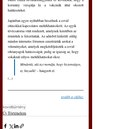
kormány vizsgálja ki a vakcinák által okozott 
haláleseteket.
Japánban egyre nyíltabban beszélnek a covid 
oltásokkal kapcsolatos mellékhatásokról. Az egyik 
tévécsatorna vitát rendezett, amelynek keretében az 
érintettek is felszólaltak. Az adásból kiderült: eddig 
minden internetes fórumon cenzúrázták azokat a 
véleményeket, amelyek megkérdőjelezték a covid 
oltóanyagok hatásosságát, pedig az igazság az, hogy 
sokaknál súlyos mellékhatásokat okoz.
Mindenki, aki azt mondja, hogy biztonságos, 
az hazudik! 
– hangzott el.
(...)
tovább a cikkhez
kovidbűntény
Új Történelem