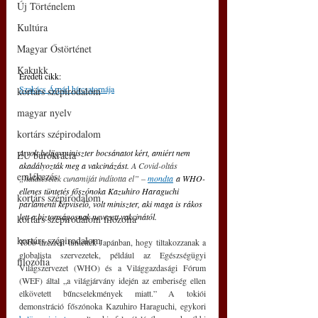
Új Történelem
Kultúra
Magyar Őstörténet
Kakukk
Eredeti cikk: 
Szakács Árpád hírcsatornája
kortárs szépirodalom
magyar nyelv
kortárs szépirodalom
A volt belügyminiszter bocsánatot kért, amiért nem 
EU bürokrácia
akadályozták meg a vakcinázást. 
A Covid-oltás 
emlékezés
„halálesetek cunamiját indította el” – 
mondta
 a WHO-
ellenes tüntetés főszónoka Kazuhiro Haraguchi 
kortárs szépirodalom
parlamenti képviselő, volt miniszter, aki maga is rákos 
lett a biztonságosnak nevezett vakcinától.
kortárs szépirodalom filozófia
kortárs szépirodalom
Több tízezren tüntettek Japánban, hogy tiltakozzanak a 
globalista szervezetek, például az Egészségügyi 
filozófia
Világszervezet (WHO) és a Világgazdasági Fórum 
(WEF) által „a világjárvány idején az emberiség ellen 
elkövetett bűncselekmények miatt.” A tokiói 
demonstráció főszónoka Kazuhiro Haraguchi, egykori 