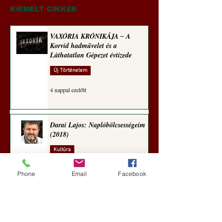
KIEMELT CIKKEK
VAXÓRIA KRÓNIKÁJA ‒ A
Korvid hadművelet és a
Láthatatlan Gépezet évtizede
Új Történelem
4 nappal ezelőtt
Darai Lajos: Naplóbölcsességeim
(2018)
Kultúra
aug. 2.
Phone
Email
Facebook
A Rothschildok és a Pentagon