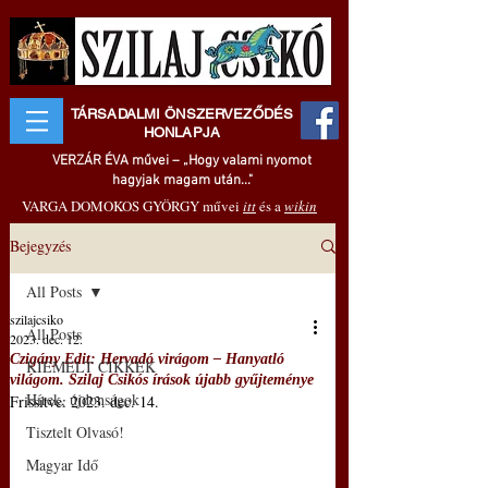
TÁRSADALMI ÖNSZERVEZŐDÉS
HONLAPJA
VERZÁR ÉVA művei – „Hogy valami nyomot
hagyjak magam után..."
VARGA DOMOKOS GYÖRGY művei
itt
és a
wikin
Bejegyzés
All Posts
szilajcsiko
All Posts
2023. dec. 12.
Czigány Edit: Hervadó virágom – Hanyatló
KIEMELT CIKKEK
világom. Szilaj Csikós írások újabb gyűjteménye
Hírek, újdonságok
Frissítve:
2023. dec. 14.
Tisztelt Olvasó!
Magyar Idő