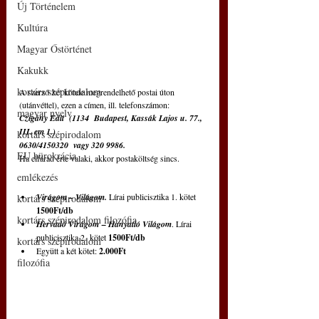
Új Történelem
Kultúra
Magyar Őstörténet
Kakukk
kortárs szépirodalom
A szerző két kötete megrendelhető postai úton 
(utánvéttel), ezen a címen, ill. telefonszámon: 
magyar nyelv
Czigány Edit  (1134  Budapest, Kassák Lajos u. 77., 
III. em 1.)   
kortárs szépirodalom
0630/4150320  vagy 320 9986. 
EU bürokrácia
Ha elfárad érte valaki, akkor postaköltség sincs. 
emlékezés
Virágom – Világom.
 Lírai publicisztika 1. kötet 
kortárs szépirodalom
1500Ft/db
kortárs szépirodalom filozófia
Hervadó Virágom – Hanyatló Világom
. Lírai 
publicisztika 2. kötet 
1500Ft/db
kortárs szépirodalom
Együtt a két kötet: 
2.000Ft
filozófia