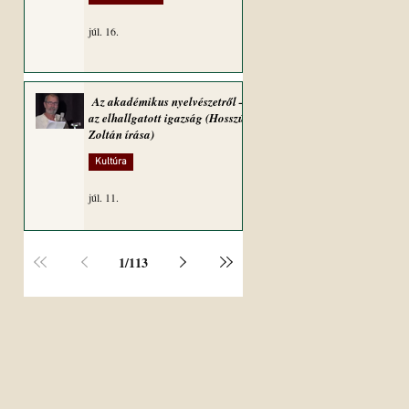
júl. 16.
Az akadémikus nyelvészetről –
az elhallgatott igazság (Hosszú
Zoltán írása)
Kultúra
júl. 11.
1
/
113