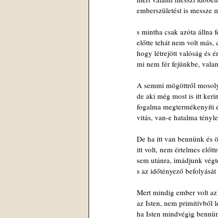
emberszületést is messze m
s mintha csak azóta állna 
előtte tehát nem volt más,
hogy létrejött valóság és é
mi nem fér fejünkbe, valam
A semmi mögöttről mosoly
de aki még most is itt keri
fogalma megtermékenyíti é
vitás, van-e hatalma tényle
De ha itt van bennünk és ör
itt volt, nem értelmes előtt
sem utánra, imádjunk végte
s az időtényező befolyását 
Mert mindig ember volt az
az Isten, nem primitívből 
ha Isten mindvégig bennün