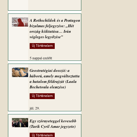
A Rothschildok és a Pentagon
bizalmas feljegyzése: „Hét
ország kiiktatása… Irán
végleges legyőzése”
Új Történelem
5 nappal ezelőtt
Geostratégiai dosszié: a
háború, amely megváltoztatta
a hatalom földrajzát (Laala
Bechetoula elemzése)
Új Történelem
júl. 29.
Egy szörnyeteggel kevesebb
(Tarik Cyril Amar jegyzete)
Új Történelem