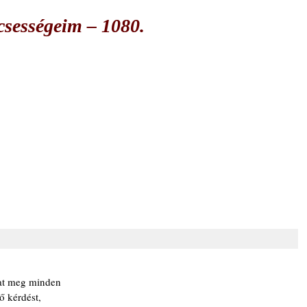
csességeim – 1080.
at meg minden
ő kérdést,