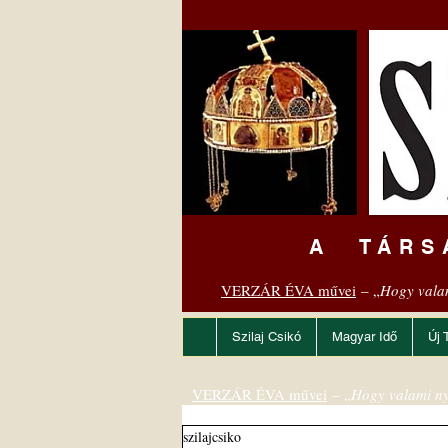
A TÁRS
VERZÁR ÉVA művei
– „
Hogy vala
Szilaj Csikó
Magyar Idő
Új 
VERZÁR ÉVA művei
– „
Hogy valami ny
szilajcsiko