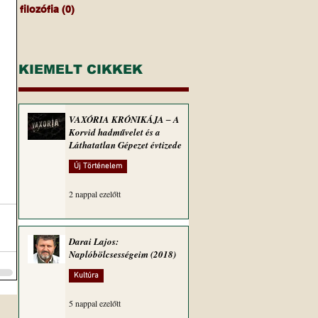
filozófia
(0)
0 bejegyzés
KIEMELT CIKKEK
VAXÓRIA KRÓNIKÁJA ‒ A
Korvid hadművelet és a
Láthatatlan Gépezet évtizede
Új Történelem
2 nappal ezelőtt
Darai Lajos:
Naplóbölcsességeim (2018)
Kultúra
5 nappal ezelőtt