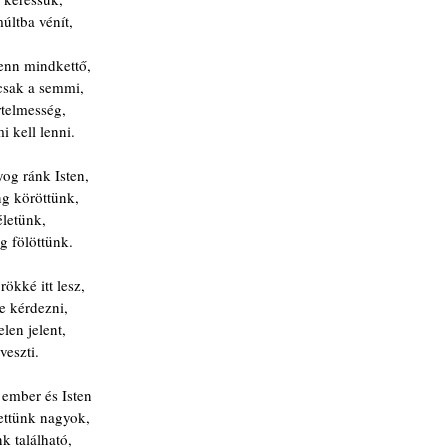
últba vénít,
fenn mindkettő,
 csak a semmi,
rtelmesség,
i kell lenni.
og ránk Isten,
ng köröttünk,
letünk,
g fölöttünk.
ökké itt lesz,
re kérdezni,
len jelent,
veszti.
 ember és Isten
lettünk nagyok,
k található,