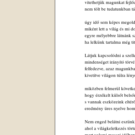
vitethetjük magunkat fejlő
nem tölt be tudatunkban tá
úgy idő sem képes megolda
miként lett a világ és mi 
egyre mélyebbre látnánk s
ha lelkünk tartalma még ti
Látjuk kapcsolódni a szel
mindenséget irányító törv
felfedezve, azaz magunkba
kivetítve világon túlra lény
miközben felmerül követk
hogy érzékelt külsőt belső
s vannak eszközeink eltér
eredmény üres nyelve homá
Nem enged belátni eszünk
ahol a világkeletkezés tört
mert valami messzi időben