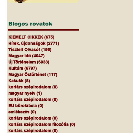
Blogos rovatok
KIEMELT CIKKEK
(675)
675 bejegyzés
Hírek, újdonságok
(2771)
2771 bejegyzés
Tisztelt Olvasó!
(156)
156 bejegyzés
Magyar Idő
(4047)
4047 bejegyzés
Új Történelem
(6933)
6933 bejegyzés
Kultúra
(6797)
6797 bejegyzés
Magyar Őstörténet
(117)
117 bejegyzés
Kakukk
(8)
8 bejegyzés
kortárs szépirodalom
(0)
0 bejegyzés
magyar nyelv
(1)
1 bejegyzés
kortárs szépirodalom
(0)
0 bejegyzés
EU bürokrácia
(0)
0 bejegyzés
emlékezés
(0)
0 bejegyzés
kortárs szépirodalom
(0)
0 bejegyzés
kortárs szépirodalom filozófia
(0)
0 bejegyzés
kortárs szépirodalom
(0)
0 bejegyzés