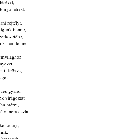
désével,
tongó létrést,
ni rejtélyt,
dolgunk benne,
zerkezetébe,
tok nem lenne.
lemvilághoz
ényeket
n tükrözve,
eget,
ezés-gyanú,
nk virágoztat,
ően mérni,
lyt nem oszlat.
kel odáig,
énik,
 keressük,