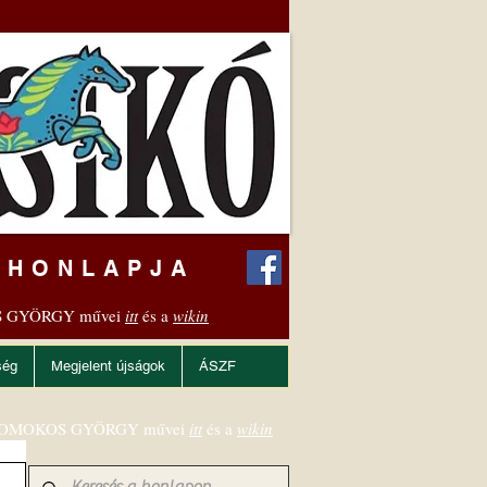
 HONLAPJA
 GYÖRGY művei
itt
és a
wikin
ség
Megjelent újságok
ÁSZF
OMOKOS GYÖRGY művei
itt
és a
wikin