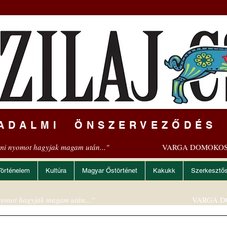
ADALMI ÖNSZERVEZŐDÉS
mi nyomot hagyjak magam után..."
VARGA DOMOKOS
Történelem
Kultúra
Magyar Őstörténet
Kakukk
Szerkesztő
omot hagyjak magam után..."
VARGA D