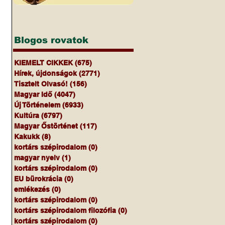
Blogos rovatok
KIEMELT CIKKEK
(675)
675 bejegyzés
Hírek, újdonságok
(2771)
2771 bejegyzés
Tisztelt Olvasó!
(156)
156 bejegyzés
Magyar Idő
(4047)
4047 bejegyzés
Új Történelem
(6933)
6933 bejegyzés
Kultúra
(6797)
6797 bejegyzés
Magyar Őstörténet
(117)
117 bejegyzés
Kakukk
(8)
8 bejegyzés
kortárs szépirodalom
(0)
0 bejegyzés
magyar nyelv
(1)
1 bejegyzés
kortárs szépirodalom
(0)
0 bejegyzés
EU bürokrácia
(0)
0 bejegyzés
emlékezés
(0)
0 bejegyzés
kortárs szépirodalom
(0)
0 bejegyzés
kortárs szépirodalom filozófia
(0)
0 bejegyzés
kortárs szépirodalom
(0)
0 bejegyzés