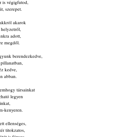
 is végigfutod,
t, szerepet.
sakkról akarok
helyzetről,
nkra adott,
dre megdől.
gyunk berendezkedve,
pillanatban,
éz kedve,
en abban.
emhogy társainkat
zható legyen
inkat,
om-kenyeren.
tt ellenséges,
ér titokzatos,
ötét is fényes,