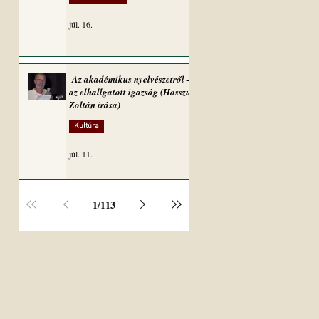
júl. 16.
Az akadémikus nyelvészetről –
az elhallgatott igazság (Hosszú
Zoltán írása)
Kultúra
júl. 11.
1
/
113