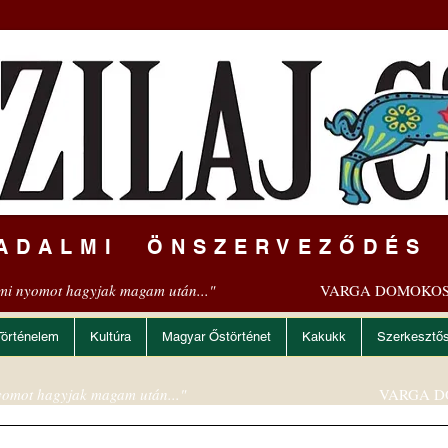
ADALMI ÖNSZERVEZŐDÉS
mi nyomot hagyjak magam után..."
VARGA DOMOKOS
Történelem
Kultúra
Magyar Őstörténet
Kakukk
Szerkesztő
omot hagyjak magam után..."
VARGA D