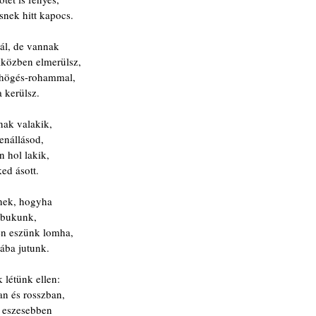
snek hitt kapocs.
nál, de vannak
iközben elmerülsz,
köhögés-rohammal,
a kerülsz.
nak valakik,
enállásod,
 hol lakik,
ed ásott.
znek, hogyha
lbukunk,
n eszünk lomha,
ába jutunk.
 létünk ellen:
n és rosszban,
i eszesebben