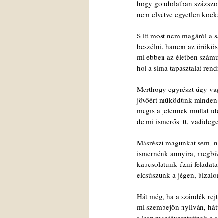
hogy gondolatban százszor
nem elvétve egyetlen kocká
S itt most nem magáról a 
beszélni, hanem az örökös 
mi ebben az életben számu
hol a sima tapasztalat ren
Merthogy egyrészt úgy va
jövőért működünk minden 
mégis a jelennek múltat id
de mi ismerős itt, vadideg
Másrészt magunkat sem, n
ismernénk annyira, megbí
kapcsolatunk űzni feladata
elcsúszunk a jégen, bizal
Hát még, ha a szándék rejte
mi szembejön nyilván, hátt
s lesz megtévesztettnek a s