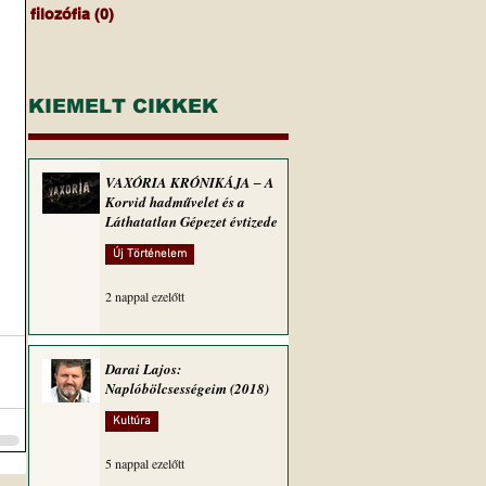
filozófia
(0)
0 bejegyzés
KIEMELT CIKKEK
VAXÓRIA KRÓNIKÁJA ‒ A
Korvid hadművelet és a
Láthatatlan Gépezet évtizede
Új Történelem
2 nappal ezelőtt
Darai Lajos:
Naplóbölcsességeim (2018)
Kultúra
5 nappal ezelőtt