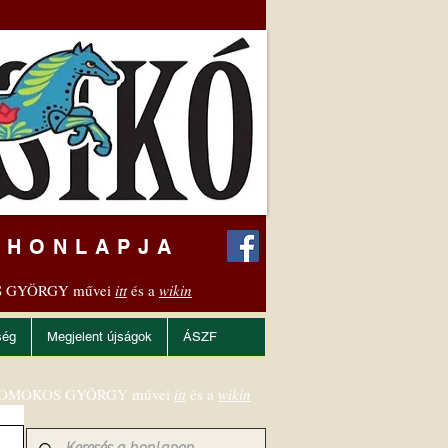
 HONLAPJA
 GYÖRGY művei
itt
és a
wikin
ség
Megjelent újságok
ÁSZF
OMOKOS GYÖRGY művei
itt
és a
wikin