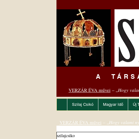
A TÁRS
VERZÁR ÉVA művei
– „
Hogy vala
Szilaj Csikó
Magyar Idő
Új 
VERZÁR ÉVA művei
– „
Hogy valami ny
szilajcsiko