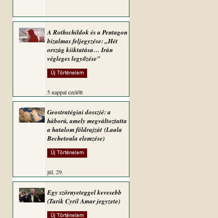
A Rothschildok és a Pentagon
bizalmas feljegyzése: „Hét
ország kiiktatása… Irán
végleges legyőzése”
Új Történelem
5 nappal ezelőtt
Geostratégiai dosszié: a
háború, amely megváltoztatta
a hatalom földrajzát (Laala
Bechetoula elemzése)
Új Történelem
júl. 29.
Egy szörnyeteggel kevesebb
(Tarik Cyril Amar jegyzete)
Új Történelem