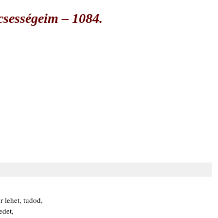
csességeim – 1084.
 lehet, tudod,
edet,