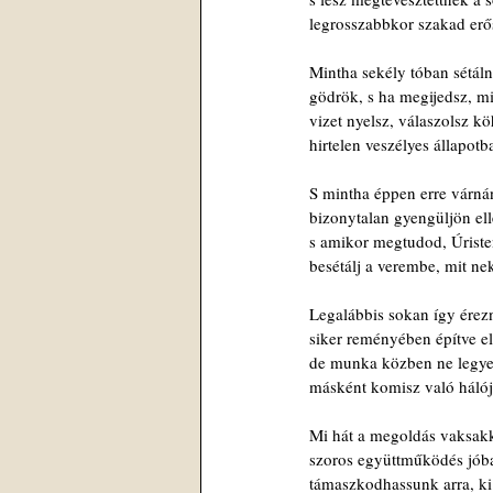
legrosszabbkor szakad erő
Mintha sekély tóban sétál
gödrök, s ha megijedsz, m
vizet nyelsz, válaszolsz 
hirtelen veszélyes állapotb
S mintha éppen erre várná
bizonytalan gyengüljön ell
s amikor megtudod, Úristen
besétálj a verembe, mit nek
Legalábbis sokan így ére
siker reményében építve e
de munka közben ne legye
másként komisz való hálój
Mi hát a megoldás vaksakk
szoros együttműködés jóba
támaszkodhassunk arra, k