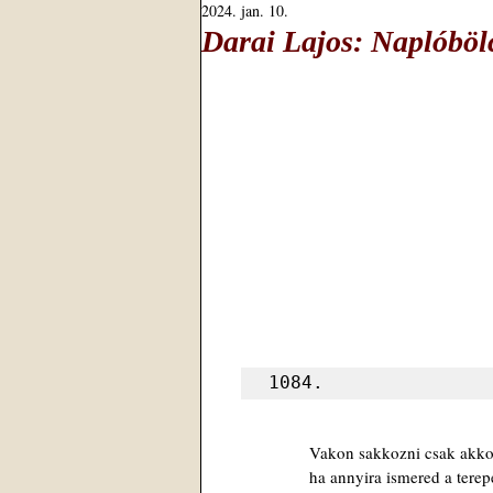
2024. jan. 10.
Darai Lajos: Naplóböl
1084.
Vakon sakkozni csak akkor
ha annyira ismered a terep