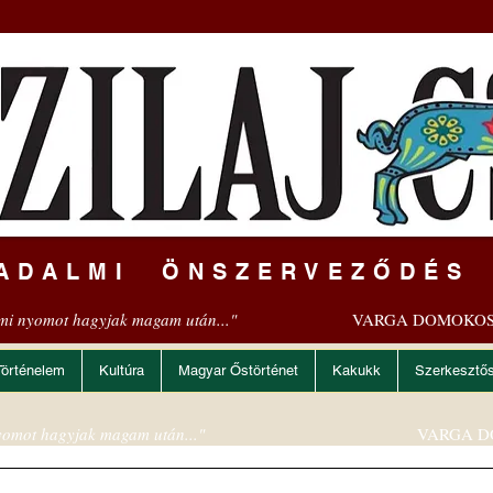
ADALMI ÖNSZERVEZŐDÉS
mi nyomot hagyjak magam után..."
VARGA DOMOKOS
Történelem
Kultúra
Magyar Őstörténet
Kakukk
Szerkesztő
omot hagyjak magam után..."
VARGA D