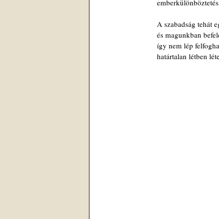
emberkülönböztetés
A szabadság tehát e
és magunkban befel
így nem lép felfogha
határtalan létben lé