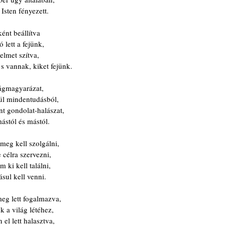
Isten fényezett.
ént beállítva
lett a fejünk,
elmet szítva,
s vannak, kiket fejünk.
lágmagyarázat,
ül mindentudásból,
nt gondolat-halászat,
ástól és mástól.
meg kell szolgálni,
 célra szervezni,
 ki kell találni,
sul kell venni.
meg lett fogalmazva,
 a világ létéhez,
el lett halasztva,