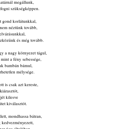
atárnál megállunk,
elfogni szükségképpen.
t gond korlátunkkal,
l nem néztünk tovább,
 elvárásunkkal,
szközünk és még tovább.
y a nagy környezet tágul,
mint a fény sebessége,
sak bambán bámul,
rhetetlen mélysége.
tt is csak azt kereste,
 kiárasztót,
ét kilesve
itet kiválasztót.
lett, mondhassa bátran,
ag kedvezményezett,
ber úgy általában,