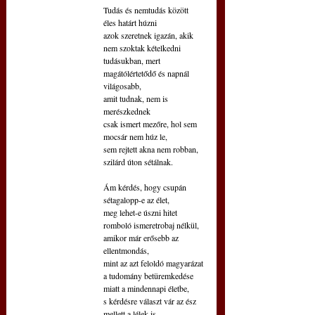
Tudás és nemtudás között 
éles határt húzni
azok szeretnek igazán, akik 
nem szoktak kételkedni
tudásukban, mert 
magátólértetődő és napnál 
világosabb,
amit tudnak, nem is 
merészkednek
csak ismert mezőre, hol sem 
mocsár nem húz le,
sem rejtett akna nem robban, 
szilárd úton sétálnak.
Ám kérdés, hogy csupán 
sétagalopp-e az élet,
meg lehet-e úszni hitet 
romboló ismeretrobaj nélkül,
amikor már erősebb az 
ellentmondás,
mint az azt feloldó magyarázat
a tudomány betüremkedése 
miatt a mindennapi életbe,
s kérdésre választ vár az ész 
mellett a lélek is.