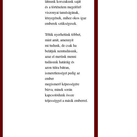
látnunk korszakunk saját
és a történelem megelőző 
viszonyai tanulságának,
lényegének, mihez okos igaz 
emberek szükségesek.
Tőlük nyerhetünk többet, 
mint amit, amennyit
mi tudunk, de csak ha 
belátjuk nemtudásunk,
azaz el merünk menni 
tudásunk határáig és
azon túlra bátran, 
ismeretlenséget pedig az 
ember
megismerő képességére 
bízva, minek során
kapcsolódunk össze 
teljességgel a másik emberrel.