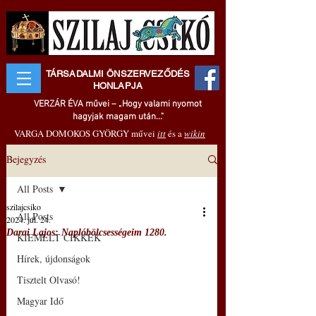
TÁRSADALMI ÖNSZERVEZŐDÉS
HONLAPJA
VERZÁR ÉVA művei – „Hogy valami nyomot
hagyjak magam után..."
VARGA DOMOKOS GYÖRGY művei
itt
és a
wikin
Bejegyzés
All Posts
szilajcsiko
All Posts
2024. júl. 24.
Darai Lajos: Naplóbölcsességeim 1280.
KIEMELT CIKKEK
Hírek, újdonságok
Tisztelt Olvasó!
Magyar Idő