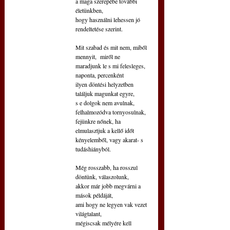
a maga szerepébe további 
életünkben,
hogy használni lehessen jó 
rendeltetése szerint.
Mit szabad és mit nem, miből 
mennyit,  miről ne
maradjunk le s mi felesleges, 
naponta, percenként
ilyen döntési helyzetben 
találjuk magunkat egyre,
s e dolgok nem avulnak, 
felhalmozódva tornyosulnak,
fejünkre nőnek, ha 
elmulasztjuk a kellő időt
kényelemből, vagy akarat- s 
tudáshiányból.
Még rosszabb, ha rosszul 
döntünk, válaszolunk,
akkor már jobb megvárni a 
mások példáját,
ami hogy ne legyen vak vezet 
világtalant,
mégiscsak mélyére kell 