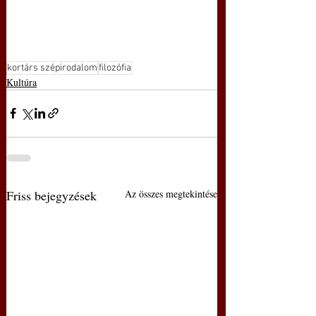
kortárs szépirodalom
filozófia
Kultúra
Friss bejegyzések
Az összes megtekintése