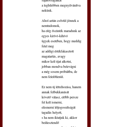
a leghűebben megnyilvánítva 
nekünk.
Ahol aztán csőstül jönnek a 
nemtudomok,
ha elég őszinték maradunk az 
egyes kirívó-kihívó
ügyek esetében, hogy meddig 
felel meg
az addigi értékfakasztott 
magatartás, avagy
mikor kell újat alkotni, 
jobban mondva belevágni
a még sosem próbáltba, de 
nem felelőtlenül.
Ez nem új létrehozása, hanem 
annak felbukkanását
követő válasz, előbb persze 
fel kell ismerni,
elismerni létjogosultságát 
tagadás helyett,
s ha nem iktatjuk ki, akkor 
beillesztendő