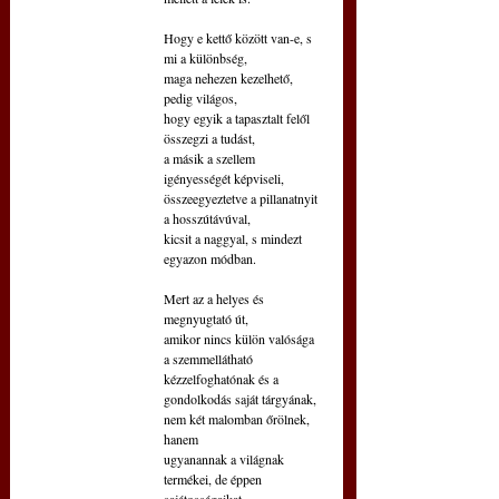
Hogy e kettő között van-e, s 
mi a különbség,
maga nehezen kezelhető, 
pedig világos,
hogy egyik a tapasztalt felől 
összegzi a tudást,
a másik a szellem 
igényességét képviseli,
összeegyeztetve a pillanatnyit 
a hosszútávúval,
kicsit a naggyal, s mindezt 
egyazon módban.
Mert az a helyes és 
megnyugtató út,
amikor nincs külön valósága 
a szemmellátható
kézzelfoghatónak és a 
gondolkodás saját tárgyának,
nem két malomban őrölnek, 
hanem
ugyanannak a világnak 
termékei, de éppen 
sajátosságaikat