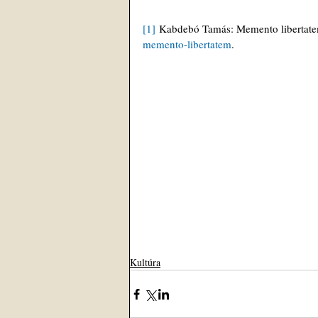
[1]
 Kabdebó Tamás: Memento libertate
memento-libertatem
.
Kultúra