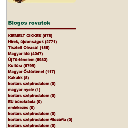
Blogos rovatok
KIEMELT CIKKEK
(675)
675 bejegyzés
Hírek, újdonságok
(2771)
2771 bejegyzés
Tisztelt Olvasó!
(156)
156 bejegyzés
Magyar Idő
(4047)
4047 bejegyzés
Új Történelem
(6933)
6933 bejegyzés
Kultúra
(6799)
6799 bejegyzés
Magyar Őstörténet
(117)
117 bejegyzés
Kakukk
(8)
8 bejegyzés
kortárs szépirodalom
(0)
0 bejegyzés
magyar nyelv
(1)
1 bejegyzés
kortárs szépirodalom
(0)
0 bejegyzés
EU bürokrácia
(0)
0 bejegyzés
emlékezés
(0)
0 bejegyzés
kortárs szépirodalom
(0)
0 bejegyzés
kortárs szépirodalom filozófia
(0)
0 bejegyzés
kortárs szépirodalom
(0)
0 bejegyzés