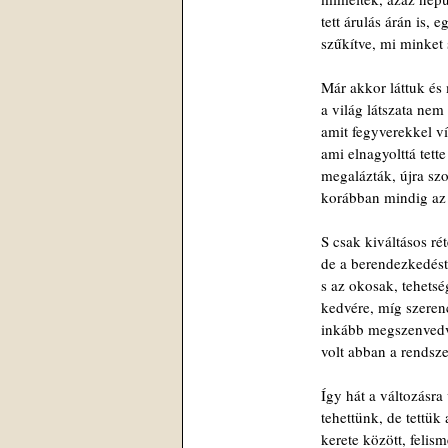
tett árulás árán is,
szűkítve, mi minket 
Már akkor láttuk és
a világ látszata nem
amit fegyverekkel ví
ami elnagyolttá tett
megalázták, újra sz
korábban mindig az í
S csak kiváltásos ré
de a berendezkedést
s az okosak, tehets
kedvére, míg szerenc
inkább megszenvedve
volt abban a rendsz
Így hát a változásra
tehettünk, de tettük
kerete között, felis