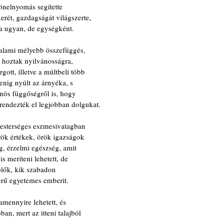
önelnyomás segítette
rét, gazdagságát világszerte,
va ugyan, de egységként.
valami mélyebb összefüggés,
 hoztak nyilvánosságra,
gott, illetve a múltbeli több
lenig nyúlt az árnyéka, s
önös függőségről is, hogy
rendezték el legjobban dolgukat.
esterséges eszmesivatagban
rök értékek, örök igazságok
g, érzelmi egészség, amit
s meríteni lehetett, de
plők, kik szabadon
zerű egyetemes emberit.
 amennyire lehetett, és
ban, mert az itteni talajból