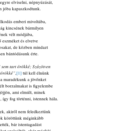
 egyre elviselni, népnyúzását,
en jóba kapaszkodtunk.
olkodás emberi mivoltába,
ság kincsének bármilyen
ének vélt módjába,
ő eszméket és elvetve
osakat, de közben mindazt
sen bántódásunk érte.
 sem tart örökké; Százötven
 törökké”
,
[1]
 túl kell élnünk
 a maradékunk a jövőnket
télt borzalmakat is figyelembe
jöjjön, ami elmúlt, minek
k, így fog történni, istennek hála.
k, akiről nem feledkeztünk
sok köröttünk méginkább
ették, bár istentagadást
ket szolgálták, akár másfelé