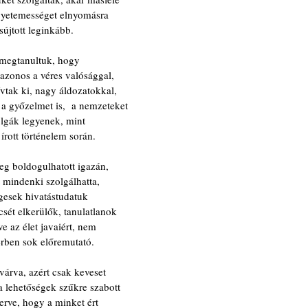
 egyetemességet elnyomásra
sújtott leginkább.
 megtanultuk, hogy
 azonos a véres valósággal,
vtak ki, nagy áldozatokkal,
e a győzelmet is,  a nemzeteket
olgák legyenek, mint
rott történelem során.
teg boldogulhatott igazán,
 mindenki szolgálhatta,
égesek hivatástudatuk
sét elkerülők, tanulatlanok
 az élet javaiért, nem
erben sok előremutató.
 várva, azért csak keveset
 a lehetőségek szűkre szabott
merve, hogy a minket ért