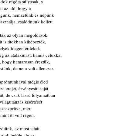
ndok régóta súlyosak, s
tt az idő, hogy a
zágunk, nemzetünk és népünk
használja, csalódnunk kellett.
tak az olyan megoldások,
t is titokban kiképezték,
elyek idegen érdekek
g az átalakulást, hamis célokkal
, hogy hamarosan éreztük,
stünk, de nem volt ellenszer.
 aprómunkával mégis éled
za erejét, érvényesíti saját
it, de csak lassú folyamatban
világutánzás kísértését
szaszorítva, mert
mint itt volt régen.
dtünk, az most tehát
rünk belőle, de az