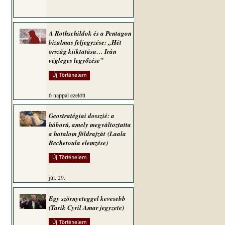
A Rothschildok és a Pentagon
bizalmas feljegyzése: „Hét
ország kiiktatása… Irán
végleges legyőzése”
Új Történelem
6 nappal ezelőtt
Geostratégiai dosszié: a
háború, amely megváltoztatta
a hatalom földrajzát (Laala
Bechetoula elemzése)
Új Történelem
júl. 29.
Egy szörnyeteggel kevesebb
(Tarik Cyril Amar jegyzete)
Új Történelem