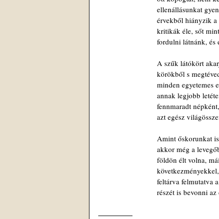
ellenállásunkat gyen
érvekből hiányzik 
kritikák éle, sőt mi
fordulni látnánk, és
A szűk látókört akar
körökből s megtéved
minden egyetemes e
annak legjobb letét
fennmaradt népként,
azt egész világösszef
Amint őskorunkat is
akkor még a levegőb
földön élt volna, m
következményekkel, 
feltárva felmutatva 
részét is bevonni az