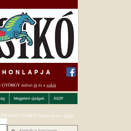
 HONLAPJA
 GYÖRGY művei
itt
és a
wikin
ség
Megjelent újságok
ÁSZF
OMOKOS GYÖRGY művei
itt
és a
wikin