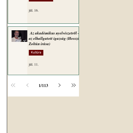
júl. 16.
Az akadémikus nyelvészetről –
az elhallgatott igazság (Hosszú
Zoltán írása)
Kultúra
júl. 11.
1
/
113