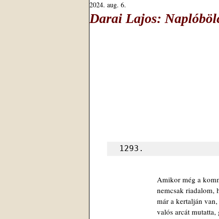
2024. aug. 6.
Darai Lajos: Naplóböl
1293.
Amikor még a komm
nemcsak riadalom, 
már a kertalján van
valós arcát mutatta