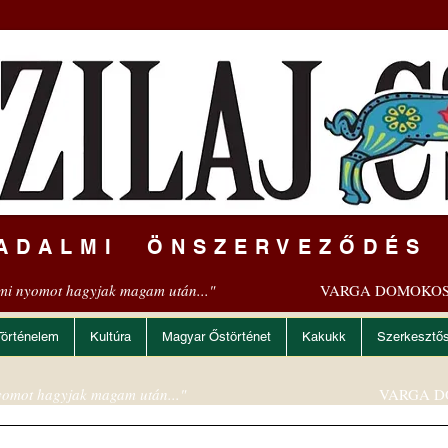
ADALMI ÖNSZERVEZŐDÉS
mi nyomot hagyjak magam után..."
VARGA DOMOKOS
Történelem
Kultúra
Magyar Őstörténet
Kakukk
Szerkesztő
omot hagyjak magam után..."
VARGA D