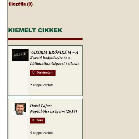
filozófia
(0)
0 bejegyzés
KIEMELT CIKKEK
VAXÓRIA KRÓNIKÁJA ‒ A
Korvid hadművelet és a
Láthatatlan Gépezet évtizede
Új Történelem
2 nappal ezelőtt
Darai Lajos:
Naplóbölcsességeim (2018)
Kultúra
5 nappal ezelőtt