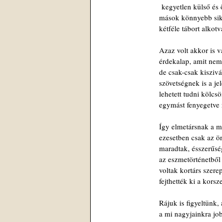
 kegyetlen külső és 
mások könnyebb sike
kétféle tábort alkot
Azaz volt akkor is 
érdekalap, amit nem
de csak-csak kiszivár
szövetségnek is a je
lehetett tudni kölcs
egymást fenyegetve 
Így elmetársnak a m
ezesetben csak az ö
maradtak, ésszerűsé
az eszmetörténetből i
voltak kortárs szere
fejthették ki a kors
Rájuk is figyeltünk,
a mi nagyjainkra job