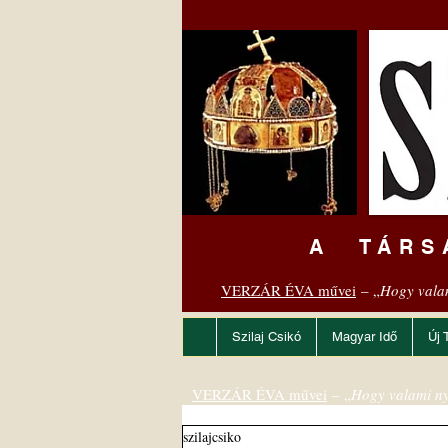
A TÁRS
VERZÁR ÉVA művei
– „
Hogy vala
Szilaj Csikó
Magyar Idő
Új 
VERZÁR ÉVA művei
– „
Hogy valami ny
szilajcsiko