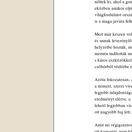
nőttek ki, ahol a go
eközben amikor eljö
világfordulatot ors
is a maga javára fel
Mert már készen vol
és annak levezénylői
helyzetbe hozták, m
mentén indították me
s káros eszközökkel
csöbörből vödörbe e
Azóta fokozatosan,
a nemzet, szerzi viss
legjobb tulajdonsága
eredményt elérve, a 
lehető legjobban vis
ott nagyobb baj lett, 
Amit mi végigszenve
ott kopogtat, nem ké