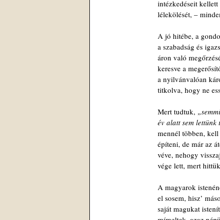
intézkedéseit kellett
lélekölését, – mind
A jó hitébe, a gond
a szabadság és igaz
áron való megőrzés
keresve a megerősít
a nyilvánvalóan kár
titkolva, hogy ne es
Mert tudtuk, 
„semmi
év alatt sem lettünk
mennél többen, kell
építeni, de már az á
véve, nehogy vissza
vége lett, mert hittü
A magyarok istenéne
el sosem, hisz’ má
saját magukat istenít
mímeltek, azaz népü