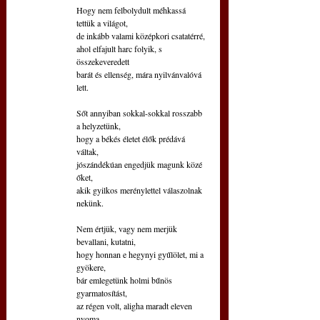
Hogy nem felbolydult méhkassá 
tettük a világot,
de inkább valami középkori csatatérré,
ahol elfajult harc folyik, s 
összekeveredett
barát és ellenség, mára nyilvánvalóvá 
lett.
Sőt annyiban sokkal-sokkal rosszabb 
a helyzetünk,
hogy a békés életet élők prédává 
váltak,
jószándékúan engedjük magunk közé 
őket,
akik gyilkos merénylettel válaszolnak 
nekünk.
Nem értjük, vagy nem merjük 
bevallani, kutatni,
hogy honnan e hegynyi gyűlölet, mi a 
gyökere,
bár emlegetünk holmi bűnös 
gyarmatosítást,
az régen volt, aligha maradt eleven 
nyoma.