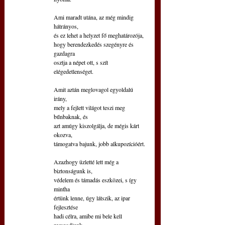
Ami maradt utána, az még mindig 
hátrányos,
és ez lehet a helyzet fő meghatározója,
hogy berendezkedés szegényre és 
gazdagra
osztja a népet ott, s szít 
elégedetlenséget.
Amit aztán meglovagol egyoldalú 
irány,
mely a fejlett világot teszi meg 
bűnbaknak, és
azt amúgy kiszolgálja, de mégis kárt 
okozva,
támogatva bajunk, jobb alkupozícióért.
Azazhogy üzletté lett még a 
biztonságunk is,
védelem és támadás eszközei, s így 
mintha
értünk lenne, úgy látszik, az ipar 
fejlesztése
hadi célra, amibe mi bele kell 
nyugodjunk.