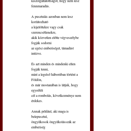
kiszolgáltatottságot, hogy nem lesz 
fennmaradás.
A pusztulás azonban nem lesz 
korlátozható
a kijelöltekre vagy csak 
szerencsétlenekre,
akik közvetlen előtte végveszélybe 
fogják sodorni
az egész emberiséget, támadást 
intézve.
És azt minden és mindenki ellen 
fogják tenni,
mint a legelső háborúban történt a 
Földön,
és már mostanában is látjuk, hogy 
egyedüli
cél a rombolás, következménye nem 
érdekes.
Annak például, aki maga is 
belepusztul,
öngyilkosok öngyilkolásszák az 
emberiség