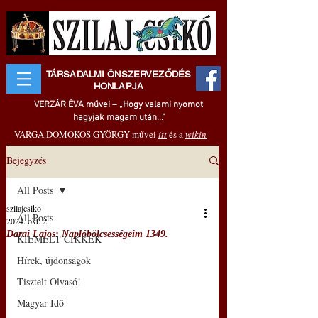
TÁRSADALMI ÖNSZERVEZŐDÉS
HONLAPJA
VERZÁR ÉVA művei – „Hogy valami nyomot
hagyjak magam után..."
VARGA DOMOKOS GYÖRGY művei
itt
és a
wikin
Bejegyzés
All Posts
szilajcsiko
All Posts
2024. okt. 2.
Darai Lajos: Naplóbölcsességeim 1349.
KIEMELT CIKKEK
Hírek, újdonságok
Tisztelt Olvasó!
Magyar Idő