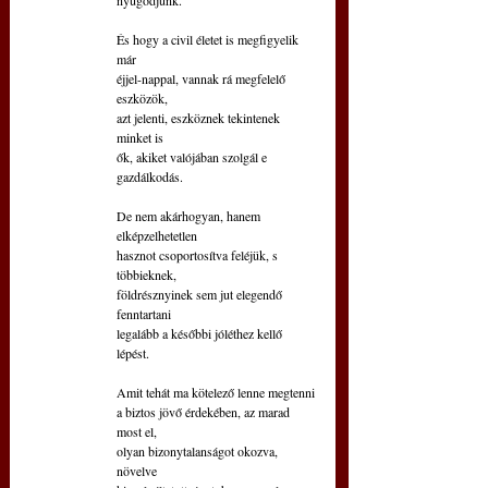
És hogy a civil életet is megfigyelik 
már
éjjel-nappal, vannak rá megfelelő 
eszközök,
azt jelenti, eszköznek tekintenek 
minket is
ők, akiket valójában szolgál e 
gazdálkodás.
De nem akárhogyan, hanem 
elképzelhetetlen
hasznot csoportosítva feléjük, s 
többieknek,
földrésznyinek sem jut elegendő 
fenntartani
legalább a későbbi jóléthez kellő 
lépést.
Amit tehát ma kötelező lenne megtenni
a biztos jövő érdekében, az marad 
most el,
olyan bizonytalanságot okozva, 
növelve