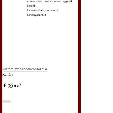
színe-virágát most, és minden egyesét 
később,
ha nem szűnik gazdagodás 
hatványozódása.
kortárs szépirodalom
filozófia
Kultúra