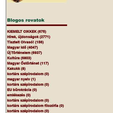
Blogos rovatok
KIEMELT CIKKEK
(675)
675 bejegyzés
Hírek, újdonságok
(2771)
2771 bejegyzés
Tisztelt Olvasó!
(156)
156 bejegyzés
Magyar Idő
(4047)
4047 bejegyzés
Új Történelem
(6937)
6937 bejegyzés
Kultúra
(6803)
6803 bejegyzés
Magyar Őstörténet
(117)
117 bejegyzés
Kakukk
(8)
8 bejegyzés
kortárs szépirodalom
(0)
0 bejegyzés
magyar nyelv
(1)
1 bejegyzés
kortárs szépirodalom
(0)
0 bejegyzés
EU bürokrácia
(0)
0 bejegyzés
emlékezés
(0)
0 bejegyzés
kortárs szépirodalom
(0)
0 bejegyzés
kortárs szépirodalom filozófia
(0)
0 bejegyzés
kortárs szépirodalom
(0)
0 bejegyzés