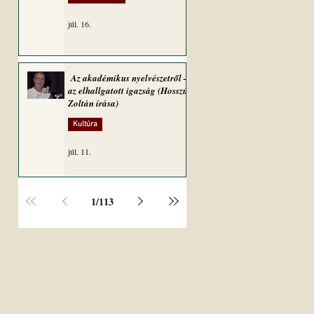
júl. 16.
Az akadémikus nyelvészetről –
az elhallgatott igazság (Hosszú
Zoltán írása)
Kultúra
júl. 11.
1
/
113