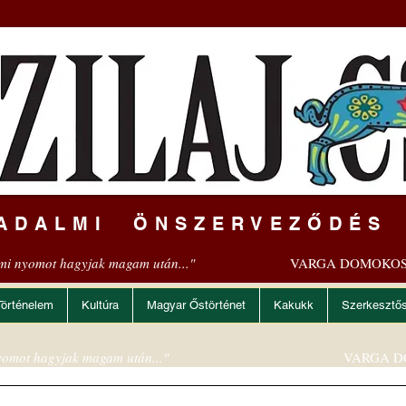
ADALMI ÖNSZERVEZŐDÉS
mi nyomot hagyjak magam után..."
VARGA DOMOKOS
Történelem
Kultúra
Magyar Őstörténet
Kakukk
Szerkesztő
omot hagyjak magam után..."
VARGA D