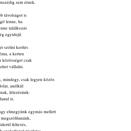
omszédig sem érnek.
b távolságot is
ggő lenne, ha 
enne találkozás
ég egyidejű.
t szólni kerítés
téma, a kerten
n közösséget csak
lehet vállalni.
 mindegy, csak legyen közös
olat, anélkül
nak, létezésünk-
anul is.
hogy elmegyünk egymás mellett
a megszólítanánk,
derül feltevés,
k szokatlanul részletes.