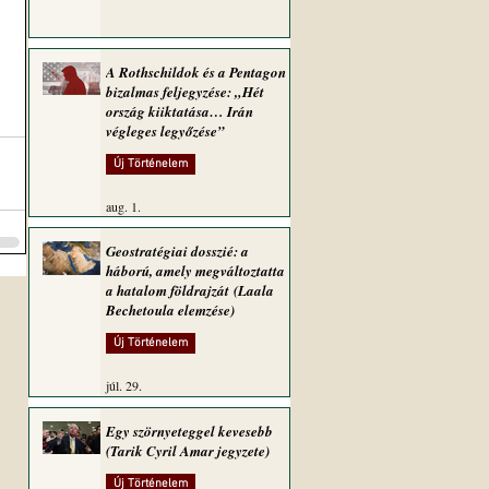
A Rothschildok és a Pentagon
bizalmas feljegyzése: „Hét
ország kiiktatása… Irán
végleges legyőzése”
Új Történelem
aug. 1.
Geostratégiai dosszié: a
háború, amely megváltoztatta
a hatalom földrajzát (Laala
Bechetoula elemzése)
Új Történelem
júl. 29.
Egy szörnyeteggel kevesebb
(Tarik Cyril Amar jegyzete)
Új Történelem