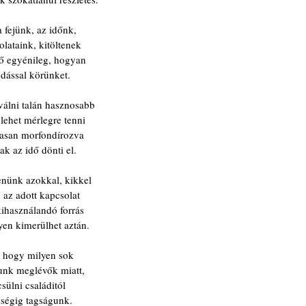
a fejünk, az időnk,
lataink, kitöltenek
ő egyénileg, hogyan
dással körünket.
álni talán hasznosabb
 lehet mérlegre tenni
szasan morfondírozva
ak az idő dönti el.
tenünk azokkal, kikkel
 az adott kapcsolat
kihasználandó forrás
yen kimerülhet aztán.
, hogy milyen sok
unk meglévők miatt,
ülni családitól
ségig tagságunk.