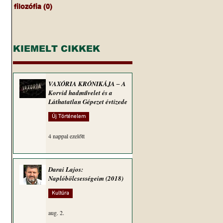
filozófia
(0)
0 bejegyzés
KIEMELT CIKKEK
VAXÓRIA KRÓNIKÁJA ‒ A
Korvid hadművelet és a
Láthatatlan Gépezet évtizede
Új Történelem
4 nappal ezelőtt
Darai Lajos:
Naplóbölcsességeim (2018)
Kultúra
aug. 2.