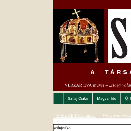
A TÁRS
VERZÁR ÉVA művei
– „
Hogy vala
Szilaj Csikó
Magyar Idő
Új 
VERZÁR ÉVA művei
– „
Hogy valami ny
szilajcsiko