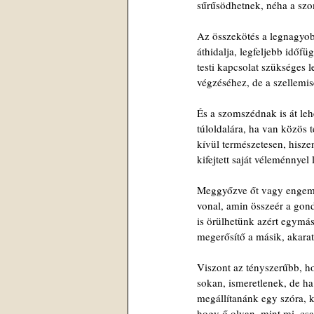
sűrűsödhetnek, néha a sz
Az összekötés a legnagyob
áthidalja, legfeljebb időfü
testi kapcsolat szükséges l
végzéséhez, de a szellemis
És a szomszédnak is át lehe
túloldalára, ha van közös 
kívül természetesen, hisze
kifejtett saját véleménnyel 
Meggyőzve őt vagy engem,
vonal, amin összeér a gond
is örülhetünk azért egymás
megerősítő a másik, akaratl
Viszont az tényszerűbb, 
sokan, ismeretlenek, de h
megállítanánk egy szóra, ki
hogy ő olyan, mint mi, csa