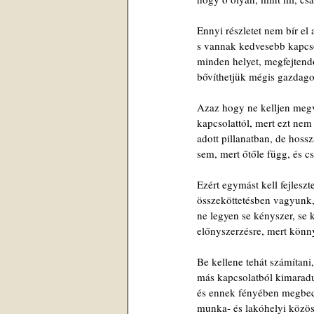
Ennyi részletet nem bír el 
s vannak kedvesebb kapcso
minden helyet, megfejtend
bővíthetjük mégis gazdago
Azaz hogy ne kelljen megv
kapcsolattól, mert ezt nem
adott pillanatban, de hos
sem, mert őtőle függ, és cs
Ezért egymást kell fejlesz
összeköttetésben vagyunk,
ne legyen se kényszer, se 
előnyszerzésre, mert könn
Be kellene tehát számítani
más kapcsolatból kimarad
és ennek fényében megbecs
munka- és lakóhelyi közös