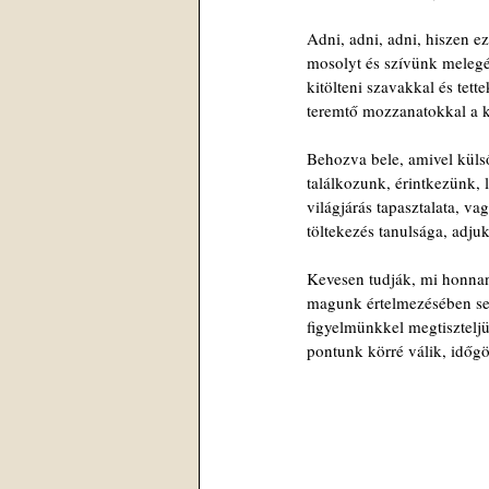
Adni, adni, adni, hiszen ez
mosolyt és szívünk meleg
kitölteni szavakkal és tett
teremtő mozzanatokkal a k
Behozva bele, amivel küls
találkozunk, érintkezünk, 
világjárás tapasztalata, va
töltekezés tanulsága, adjuk
Kevesen tudják, mi honnan
magunk értelmezésében se
figyelmünkkel megtiszteljü
pontunk körré válik, idő