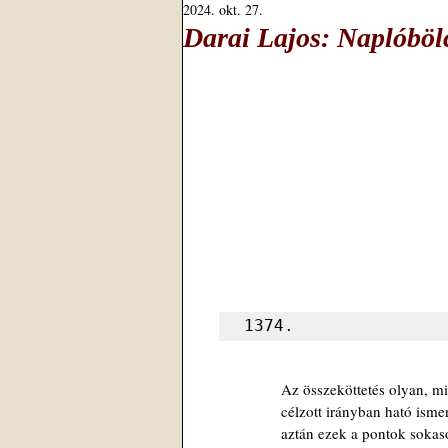
2024. okt. 27.
Darai Lajos: Naplóböl
1374.
Az összeköttetés olyan, mi
célzott irányban ható isme
aztán ezek a pontok soka