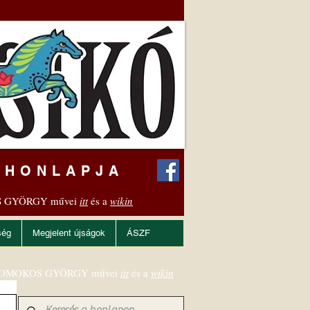
 HONLAPJA
 GYÖRGY művei
itt
és a
wikin
ség
Megjelent újságok
ÁSZF
OMOKOS GYÖRGY művei
itt
és a
wikin