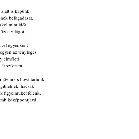
 alatt is kapunk,
ének befogadását,
ekkel mint időt
özös világot.
ővel egyenként
legyen az tényleges
gy elméleti
 át szívesen.
 jövünk s hová tartunk,
gíthetnek, hacsak
k figyelmüket felénk,
gömb középpontjává.