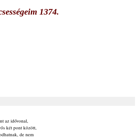
csességeim 1374.
nt az idővonal,
rős két pont között,
sodhatnak, de nem