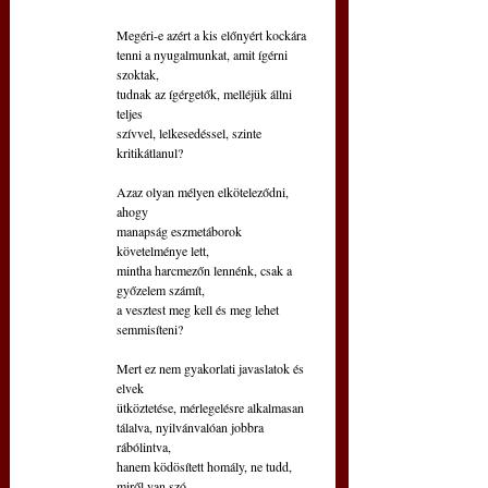
Megéri-e azért a kis előnyért kockára
tenni a nyugalmunkat, amit ígérni 
szoktak,
tudnak az ígérgetők, melléjük állni 
teljes
szívvel, lelkesedéssel, szinte 
kritikátlanul?
Azaz olyan mélyen elköteleződni, 
ahogy
manapság eszmetáborok 
követelménye lett,
mintha harcmezőn lennénk, csak a 
győzelem számít,
a vesztest meg kell és meg lehet 
semmisíteni?
Mert ez nem gyakorlati javaslatok és 
elvek
ütköztetése, mérlegelésre alkalmasan
tálalva, nyilvánvalóan jobbra 
rábólintva,
hanem ködösített homály, ne tudd, 
miről van szó.