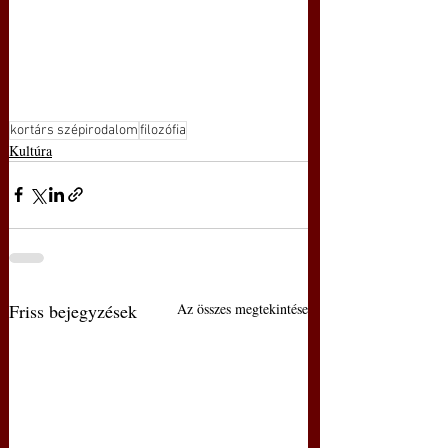
kortárs szépirodalom
filozófia
Kultúra
Friss bejegyzések
Az összes megtekintése