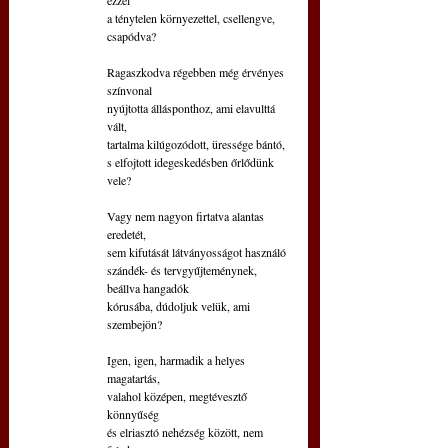
a ténytelen környezettel, csellengve, 
csapódva?
Ragaszkodva régebben még érvényes 
színvonal
nyújtotta állásponthoz, ami elavulttá 
vált,
tartalma kilúgozódott, üressége bántó,
s elfojtott idegeskedésben őrlődünk 
vele?
Vagy nem nagyon firtatva alantas 
eredetét,
sem kifutását látványosságot használó
szándék- és tervgyűjteménynek, 
beállva hangadók
kórusába, dúdoljuk velük, ami 
szembejön?
Igen, igen, harmadik a helyes 
magatartás,
valahol középen, megtévesztő 
könnyűség
és elriasztó nehézség között, nem 