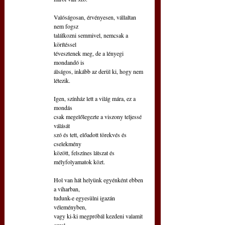
Valóságosan, érvényesen, vállaltan 
nem fogsz
találkozni semmivel, nemcsak a 
körítéssel
tévesztenek meg, de a lényegi 
mondandó is
álságos, inkább az derül ki, hogy nem 
létezik.
Igen, színház lett a világ mára, ez a 
mondás
csak megelőlegezte a viszony teljessé 
válását
szó és tett, előadott törekvés és 
cselekmény
között, felszínes látszat és 
mélyfolyamatok közt.
Hol van hát helyünk egyénként ebben 
a viharban,
tudunk-e egyesülni igazán 
véleményben,
vagy ki-ki megpróbál kezdeni valamit 
ezzel