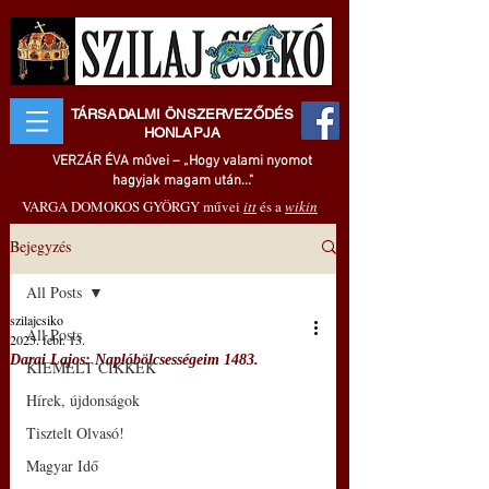
TÁRSADALMI ÖNSZERVEZŐDÉS
HONLAPJA
VERZÁR ÉVA művei – „Hogy valami nyomot
hagyjak magam után..."
VARGA DOMOKOS GYÖRGY művei
itt
és a
wikin
Bejegyzés
All Posts
szilajcsiko
All Posts
2025. febr. 13.
Darai Lajos: Naplóbölcsességeim 1483.
KIEMELT CIKKEK
Hírek, újdonságok
Tisztelt Olvasó!
Magyar Idő