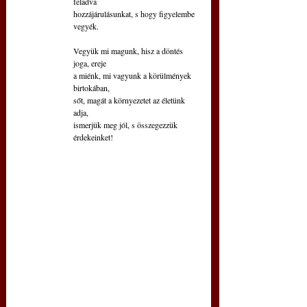
feladva
hozzájárulásunkat, s hogy figyelembe 
vegyék.
Vegyük mi magunk, hisz a döntés 
joga, ereje
a miénk, mi vagyunk a körülmények 
birtokában,
sőt, magát a környezetet az életünk 
adja,  
ismerjük meg jól, s összegezzük 
érdekeinket!