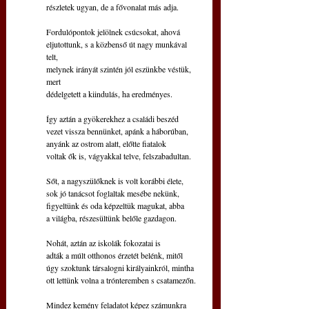
részletek ugyan, de a fővonalat más adja.
Fordulópontok jelölnek csúcsokat, ahová
eljutottunk, s a közbenső út nagy munkával 
telt,  
melynek irányát szintén jól eszünkbe véstük, 
mert
dédelgetett a kiindulás, ha eredményes.
Így aztán a gyökerekhez a családi beszéd
vezet vissza bennünket, apánk a háborúban,
anyánk az ostrom alatt, előtte fiatalok
voltak ők is, vágyakkal telve, felszabadultan.
Sőt, a nagyszülőknek is volt korábbi élete,
sok jó tanácsot foglaltak mesébe nekünk,
figyeltünk és oda képzeltük magukat, abba
a világba, részesültünk belőle gazdagon.
Nohát, aztán az iskolák fokozatai is
adták a múlt otthonos érzetét belénk, mitől
úgy szoktunk társalogni királyainkról, mintha
ott lettünk volna a trónteremben s csatamezőn.
Mindez kemény feladatot képez számunkra 