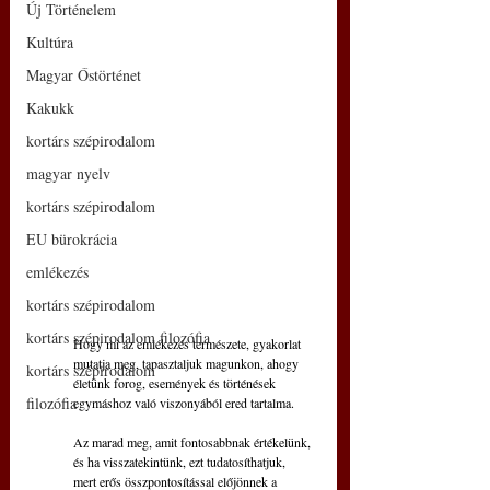
Új Történelem
Kultúra
Magyar Őstörténet
Kakukk
kortárs szépirodalom
magyar nyelv
kortárs szépirodalom
EU bürokrácia
emlékezés
kortárs szépirodalom
kortárs szépirodalom filozófia
Hogy mi az emlékezés természete, gyakorlat
mutatja meg, tapasztaljuk magunkon, ahogy
kortárs szépirodalom
életünk forog, események és történések
filozófia
egymáshoz való viszonyából ered tartalma.
Az marad meg, amit fontosabbnak értékelünk,
és ha visszatekintünk, ezt tudatosíthatjuk,
mert erős összpontosítással előjönnek a