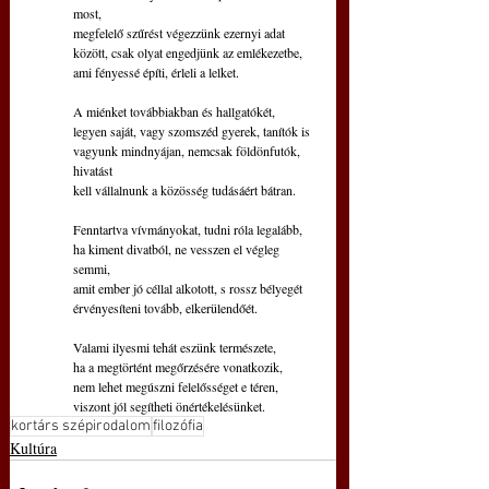
most,
megfelelő szűrést végezzünk ezernyi adat
között, csak olyat engedjünk az emlékezetbe,
ami fényessé építi, érleli a lelket.
A miénket továbbiakban és hallgatókét,
legyen saját, vagy szomszéd gyerek, tanítók is
vagyunk mindnyájan, nemcsak földönfutók, 
hivatást
kell vállalnunk a közösség tudásáért bátran.
Fenntartva vívmányokat, tudni róla legalább,
ha kiment divatból, ne vesszen el végleg 
semmi,
amit ember jó céllal alkotott, s rossz bélyegét
érvényesíteni tovább, elkerülendőét.
Valami ilyesmi tehát eszünk természete,
ha a megtörtént megőrzésére vonatkozik,
nem lehet megúszni felelősséget e téren,
viszont jól segítheti önértékelésünket.
kortárs szépirodalom
filozófia
Kultúra