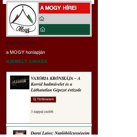
Darai Lajos:
Gyimóthy Gábor
a Szilaj Csikón
Naplóbölcsességeim
nyelvművelő gúnyv
a MOGY honlapján
(2024)
sorozata (1772)
KIEMELT CIKKEK
VAXÓRIA KRÓNIKÁJA ‒ A
Korvid hadművelet és a
Láthatatlan Gépezet évtizede
Új Történelem
3 nappal ezelőtt
Darai Lajos: Naplóbölcsességeim