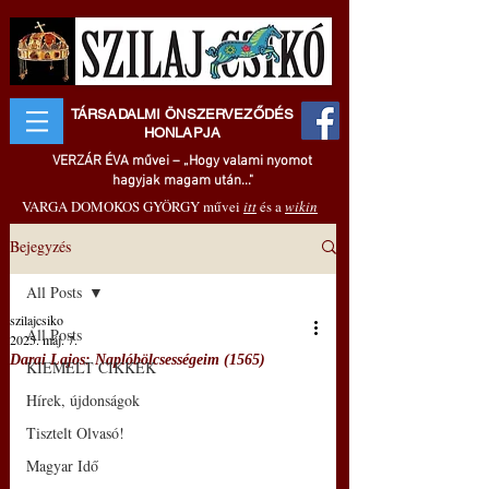
TÁRSADALMI ÖNSZERVEZŐDÉS
HONLAPJA
VERZÁR ÉVA művei – „Hogy valami nyomot
hagyjak magam után..."
VARGA DOMOKOS GYÖRGY művei
itt
és a
wikin
Bejegyzés
All Posts
szilajcsiko
All Posts
2025. máj. 7.
Darai Lajos: Naplóbölcsességeim (1565)
KIEMELT CIKKEK
Hírek, újdonságok
Tisztelt Olvasó!
Magyar Idő