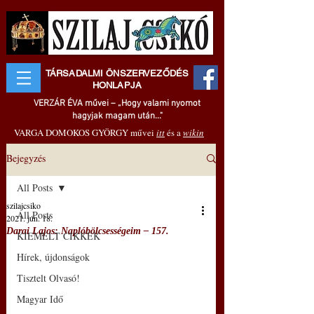
TÁRSADALMI ÖNSZERVEZŐDÉS
HONLAPJA
VERZÁR ÉVA művei – „Hogy valami nyomot
hagyjak magam után..."
VARGA DOMOKOS GYÖRGY művei
itt
és a
wikin
Bejegyzés
All Posts
szilajcsiko
All Posts
2021. jún. 18.
Darai Lajos: Naplóbölcsességeim – 157.
KIEMELT CIKKEK
Hírek, újdonságok
Tisztelt Olvasó!
Magyar Idő