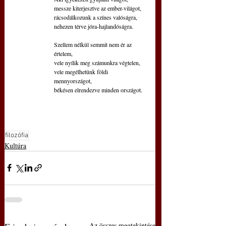
messze kiterjesztve az ember-világot,
rácsodálkozunk a színes valóságra,
nehezen térve jóra-hajlandóságra.
Szellem nélkül semmit nem ér az 
értelem,
vele nyílik meg számunkra végtelen,
vele megélhetünk földi 
mennyországot,
békésen elrendezve minden országot.
filozófia
Kultúra
Az összes megtekintése