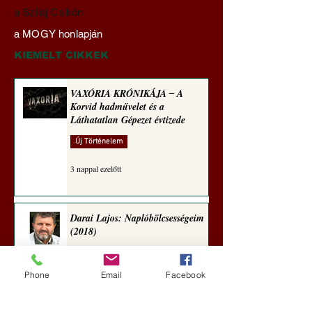
Darai Lajos:
Gyimóthy Gábor
a Szilaj Csikón
Naplóbölcsességeim
nyelvművelő gúnyv
a MOGY honlapján
(2024)
sorozata (1772)
KIEMELT CIKKEK
VAXÓRIA KRÓNIKÁJA ‒ A
Korvid hadművelet és a
Láthatatlan Gépezet évtizede
Új Történelem
3 nappal ezelőtt
Darai Lajos: Naplóbölcsességeim
(2018)
Kultúra
Phone
Email
Facebook
6 nappal ezelőtt