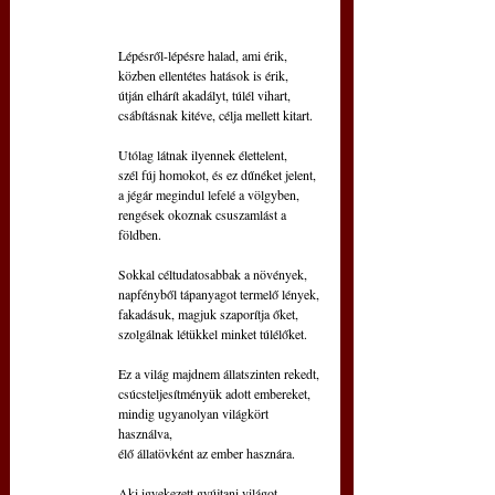
Lépésről-lépésre halad, ami érik,
közben ellentétes hatások is érik,
útján elhárít akadályt, túlél vihart,
csábításnak kitéve, célja mellett kitart.
Utólag látnak ilyennek élettelent,
szél fúj homokot, és ez dűnéket jelent,
a jégár megindul lefelé a völgyben,
rengések okoznak csuszamlást a 
földben.
Sokkal céltudatosabbak a növények,
napfényből tápanyagot termelő lények,
fakadásuk, magjuk szaporítja őket,
szolgálnak létükkel minket túlélőket.
Ez a világ majdnem állatszinten rekedt,
csúcsteljesítményük adott embereket,
mindig ugyanolyan világkört 
használva,
élő állatövként az ember hasznára.
Aki igyekezett gyújtani világot,