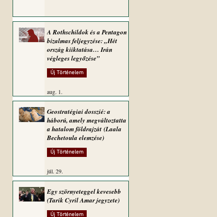
A Rothschildok és a Pentagon
bizalmas feljegyzése: „Hét
ország kiiktatása… Irán
végleges legyőzése”
Új Történelem
aug. 1.
Geostratégiai dosszié: a
háború, amely megváltoztatta
a hatalom földrajzát (Laala
Bechetoula elemzése)
Új Történelem
júl. 29.
Egy szörnyeteggel kevesebb
(Tarik Cyril Amar jegyzete)
Új Történelem