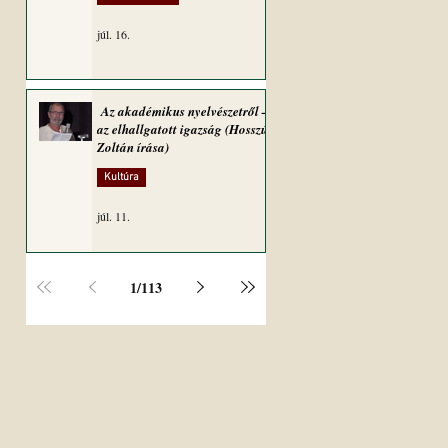
júl. 16.
Az akadémikus nyelvészetről –
az elhallgatott igazság (Hosszú
Zoltán írása)
Kultúra
júl. 11.
1
/
113