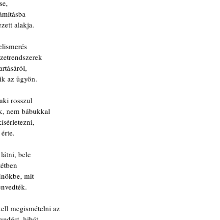
se,
ámításba
ett alakja.
elismerés
zetrendszerek
rtásáról,
ik az ügyön.
aki rosszul
ék, nem bábukkal
ísérletezni,
érte.
látni, bele
tétben
űnökbe, mit
envedték.
ll megismételni az
vedést, hibát,