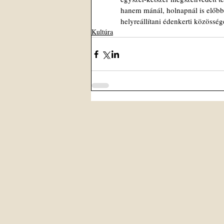
hanem mánál, holnapnál is előbbr
helyreállítani édenkerti közösség
Kultúra