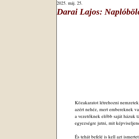
2025. máj. 25.
Darai Lajos: Naplóböl
Közakaratot létrehozni nemzetek
azért nehéz, mert embereknek va
a vezetőknek előbb saját házuk tá
egyezségre jutni, mit képviseljen
És tehát befelé is kell azt ismertet