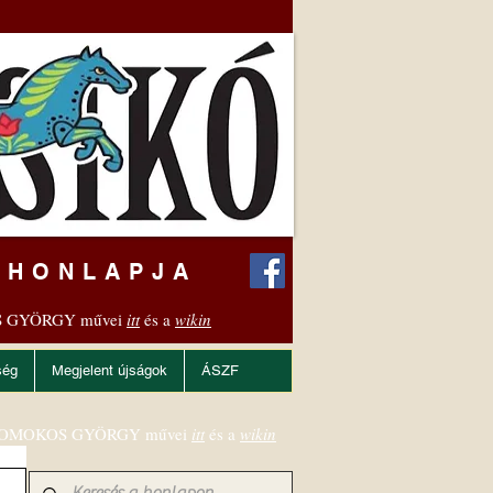
 HONLAPJA
 GYÖRGY művei
itt
és a
wikin
ség
Megjelent újságok
ÁSZF
OMOKOS GYÖRGY művei
itt
és a
wikin