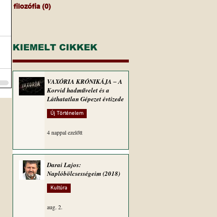
filozófia
(0)
0 bejegyzés
KIEMELT CIKKEK
VAXÓRIA KRÓNIKÁJA ‒ A
Korvid hadművelet és a
Láthatatlan Gépezet évtizede
Új Történelem
4 nappal ezelőtt
Darai Lajos:
Naplóbölcsességeim (2018)
Kultúra
aug. 2.