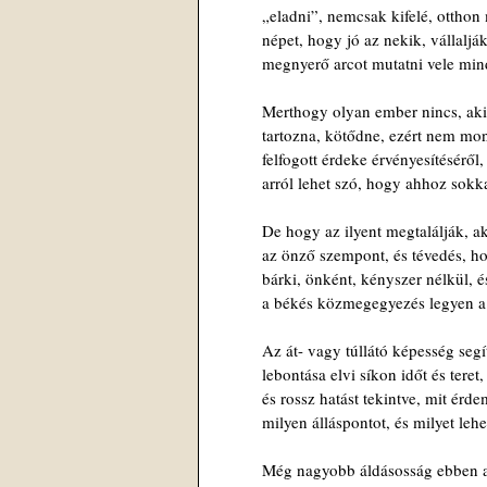
„eladni”, nemcsak kifelé, ottho
népet, hogy jó az nekik, vállaljá
megnyerő arcot mutatni vele mi
Merthogy olyan ember nincs, aki
tartozna, kötődne, ezért nem mond
felfogott érdeke érvényesítéséről,
arról lehet szó, hogy ahhoz sokka
De hogy az ilyent megtalálják, a
az önző szempont, és tévedés, ho
bárki, önként, kényszer nélkül, é
a békés közmegegyezés legyen a
Az át- vagy túllátó képesség segí
lebontása elvi síkon időt és teret,
és rossz hatást tekintve, mit érde
milyen álláspontot, és milyet lehet
Még nagyobb áldásosság ebben 