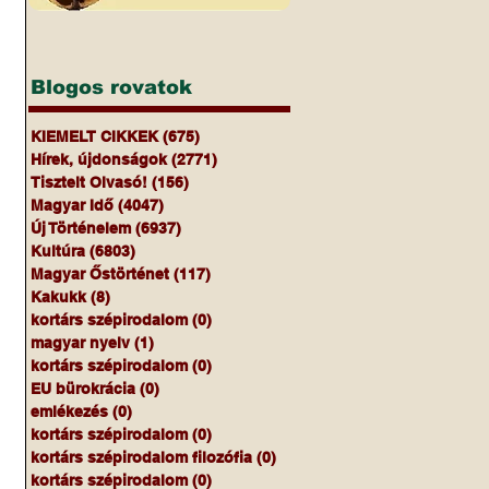
Blogos rovatok
KIEMELT CIKKEK
(675)
675 bejegyzés
Hírek, újdonságok
(2771)
2771 bejegyzés
Tisztelt Olvasó!
(156)
156 bejegyzés
Magyar Idő
(4047)
4047 bejegyzés
Új Történelem
(6937)
6937 bejegyzés
Kultúra
(6803)
6803 bejegyzés
Magyar Őstörténet
(117)
117 bejegyzés
Kakukk
(8)
8 bejegyzés
kortárs szépirodalom
(0)
0 bejegyzés
magyar nyelv
(1)
1 bejegyzés
kortárs szépirodalom
(0)
0 bejegyzés
EU bürokrácia
(0)
0 bejegyzés
emlékezés
(0)
0 bejegyzés
kortárs szépirodalom
(0)
0 bejegyzés
kortárs szépirodalom filozófia
(0)
0 bejegyzés
kortárs szépirodalom
(0)
0 bejegyzés