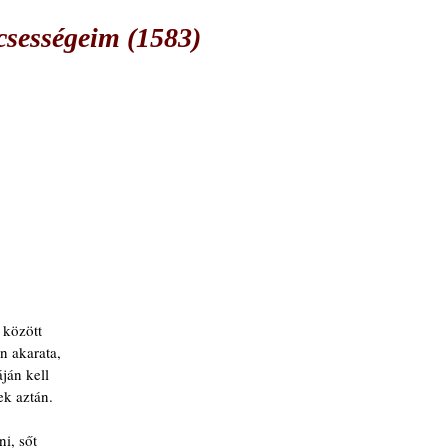
csességeim (1583)
 között
n akarata,
ján kell
ek aztán.
ni, sőt