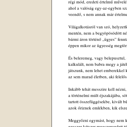
régi mód, eredeti értelmű művelé
ahol a valóság egy-az-egyben sz
veendő, s nem annak már értelmez
Világalkotásról van szó, helyzetf
mentén, nem a begyöpösödött né
bármi áron történő „ügyes” fennta
éppen mikor az ügyesség megtör
És beleremeg, vagy belepusztul, 
kalkulált, nem babra megy a ját
játszunk, nem lehet emberekkel k
az sem marad életben, aki felelős 
Inkább tehát messzire kell nézni, 
a történelmi múlt éjszakájába, sö
tartott összefüggésekbe, kivált b
azok őriznek emlékben, kik elsz
Meggyőzni egymást, hogy nem ke
egyszer-kétszer megszenvedett té