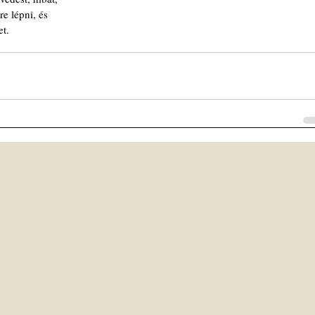
e lépni, és
et.