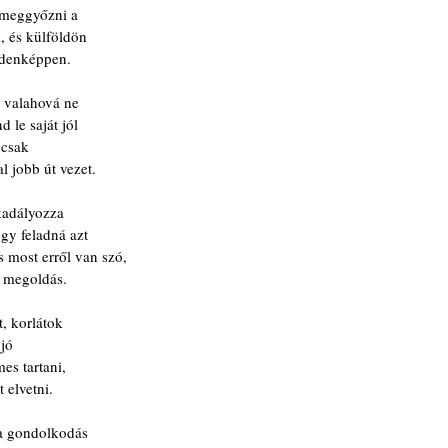
n meggyőzni a
k, és külföldön
ndenképpen.
 valahová ne
 le saját jól
 csak
l jobb út vezet.
kadályozza
gy feladná azt
s most erről van szó,
 megoldás.
t, korlátok
 jó
mes tartani,
 elvetni.
a gondolkodás