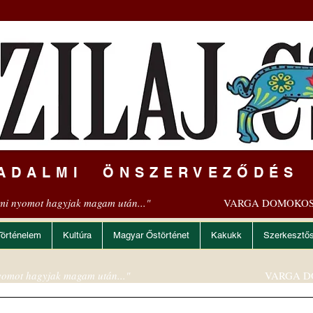
ADALMI ÖNSZERVEZŐDÉS
mi nyomot hagyjak magam után..."
VARGA DOMOKOS
Történelem
Kultúra
Magyar Őstörténet
Kakukk
Szerkesztő
omot hagyjak magam után..."
VARGA D