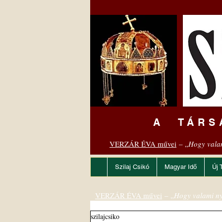
A TÁRS
VERZÁR ÉVA művei
– „
Hogy vala
Szilaj Csikó
Magyar Idő
Új 
VERZÁR ÉVA művei
– „
Hogy valami ny
szilajcsiko