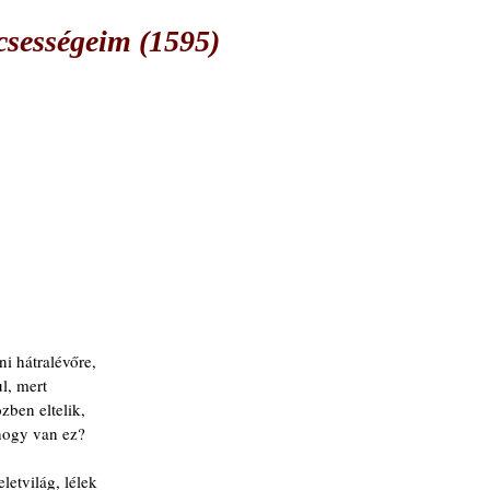
csességeim (1595)
i hátralévőre,
l, mert
ben eltelik,
 hogy van ez?
etvilág, lélek