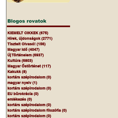
Blogos rovatok
KIEMELT CIKKEK
(675)
675 bejegyzés
Hírek, újdonságok
(2771)
2771 bejegyzés
Tisztelt Olvasó!
(156)
156 bejegyzés
Magyar Idő
(4047)
4047 bejegyzés
Új Történelem
(6937)
6937 bejegyzés
Kultúra
(6803)
6803 bejegyzés
Magyar Őstörténet
(117)
117 bejegyzés
Kakukk
(8)
8 bejegyzés
kortárs szépirodalom
(0)
0 bejegyzés
magyar nyelv
(1)
1 bejegyzés
kortárs szépirodalom
(0)
0 bejegyzés
EU bürokrácia
(0)
0 bejegyzés
emlékezés
(0)
0 bejegyzés
kortárs szépirodalom
(0)
0 bejegyzés
kortárs szépirodalom filozófia
(0)
0 bejegyzés
kortárs szépirodalom
(0)
0 bejegyzés