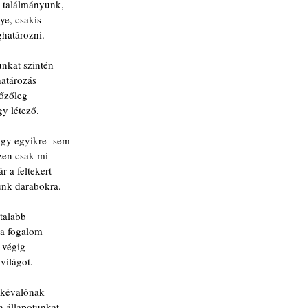
i találmányunk,
e, csakis
ghatározni.
unkat szintén
határozás
lőzőleg
gy létező.
ogy egyikre  sem
szen csak mi
 a feltekert
tünk darabokra.
atalabb
 a fogalom
t végig
világot.
kkévalónak
n állapotunkat