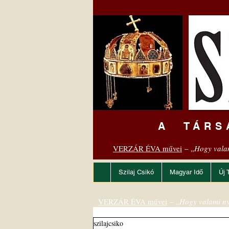
A TÁRS
VERZÁR ÉVA művei
– „
Hogy vala
Szilaj Csikó
Magyar Idő
Új 
VERZÁR ÉVA művei
– „
Hogy valami ny
szilajcsiko