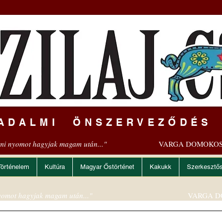
ADALMI ÖNSZERVEZŐDÉS
mi nyomot hagyjak magam után..."
VARGA DOMOKOS
Történelem
Kultúra
Magyar Őstörténet
Kakukk
Szerkesztő
omot hagyjak magam után..."
VARGA D