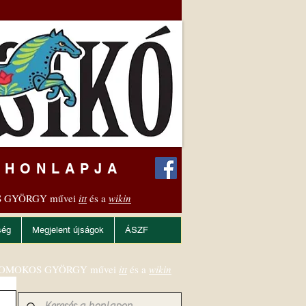
 HONLAPJA
 GYÖRGY művei
itt
és a
wikin
ség
Megjelent újságok
ÁSZF
OMOKOS GYÖRGY művei
itt
és a
wikin