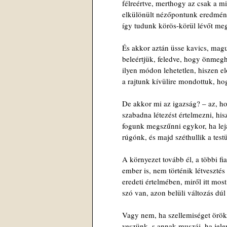
félreértve, merthogy az csak a m
elkülönült nézőpontunk eredmény
így tudunk körös-körül lévőt me
És akkor aztán üsse kavics, mag
beleértjük, feledve, hogy önmeg
ilyen módon lehetetlen, hiszen e
a rajtunk kívülire mondottuk, ho
De akkor mi az igazság? – az, h
szabadna létezést értelmezni, hi
fogunk megszűnni egykor, ha lejár
rúgónk, és majd széthullik a tes
A környezet tovább él, a többi fi
ember is, nem történik létvesztés
eredeti értelmében, miről itt mos
szó van, azon belüli változás dúl 
Vagy nem, ha szellemiséget örö
veszünk, s annak muszáj, ha jele