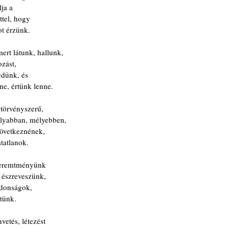
lja a
ttel, hogy
ot érzünk.
ert látunk, hallunk,
zást,
edünk, és
ne, értünk lenne.
 törvényszerű,
olyabban, mélyebben,
következnének,
tatlanok.
 teremtményünk
 észreveszünk,
jdonságok,
etünk.
vetés, létezést