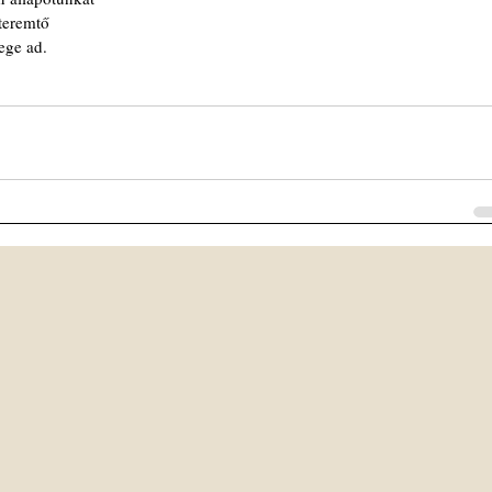
teremtő
yege ad.