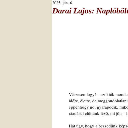
2025. jún. 6.
Darai Lajos: Naplóböl
Vészesen fogy! – szokták mondan
időre, életre, de meggondolatlanu
éppenhogy nő, gyarapodik, miköz
ráadásul előttünk lévő, mi jön –
Hát úgy, hogy a beszédünk képzel