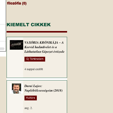
filozófia
(0)
0 bejegyzés
KIEMELT CIKKEK
VAXÓRIA KRÓNIKÁJA ‒ A
Korvid hadművelet és a
Láthatatlan Gépezet évtizede
Új Történelem
4 nappal ezelőtt
Darai Lajos:
Naplóbölcsességeim (2018)
Kultúra
aug. 2.