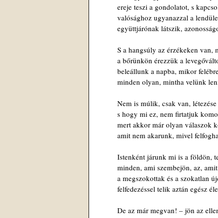
ereje teszi a gondolatot, s kapcso
valósághoz ugyanazzal a lendüle
együttjárónak látszik, azonosság
S a hangsúly az érzékeken van, m
a bőrünkön érezzük a levegőválto
beleállunk a napba, mikor felébr
minden olyan, mintha velünk len
Nem is múlik, csak van, létezése
s hogy mi ez, nem firtatjuk kom
mert akkor már olyan válaszok 
amit nem akarunk, mivel felfogha
Istenként járunk mi is a földön,
minden, ami szembejön, az, amit
a megszokottak és a szokatlan ú
felfedezéssel telik aztán egész él
De az már megvan! – jön az ellen