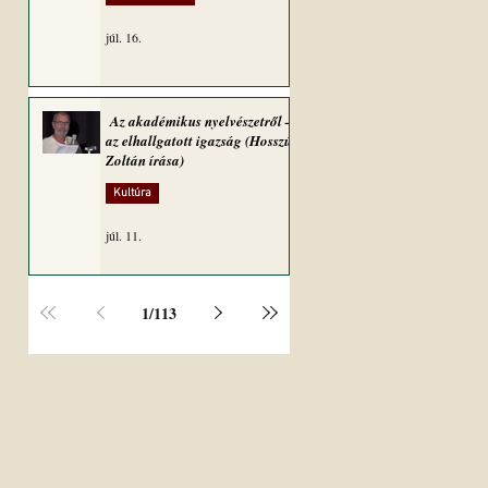
júl. 16.
Az akadémikus nyelvészetről –
az elhallgatott igazság (Hosszú
Zoltán írása)
Kultúra
júl. 11.
1
/
113