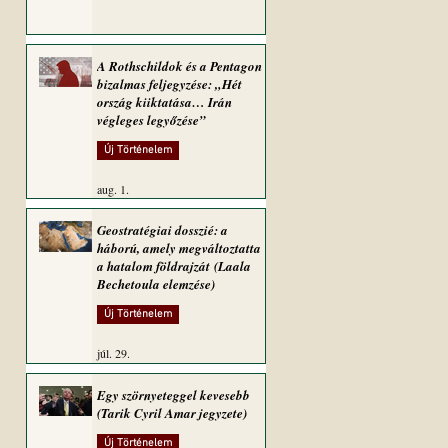
A Rothschildok és a Pentagon
bizalmas feljegyzése: „Hét
ország kiiktatása… Irán
végleges legyőzése”
Új Történelem
aug. 1.
Geostratégiai dosszié: a
háború, amely megváltoztatta
a hatalom földrajzát (Laala
Bechetoula elemzése)
Új Történelem
júl. 29.
Egy szörnyeteggel kevesebb
(Tarik Cyril Amar jegyzete)
Új Történelem