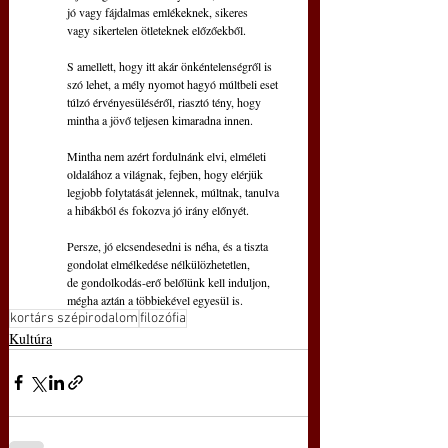
jó vagy fájdalmas emlékeknek, sikeres
vagy sikertelen ötleteknek előzőekből.
S amellett, hogy itt akár önkéntelenségről is
szó lehet, a mély nyomot hagyó múltbeli eset
túlzó érvényesüléséről, riasztó tény, hogy
mintha a jövő teljesen kimaradna innen.
Mintha nem azért fordulnánk elvi, elméleti
oldalához a világnak, fejben, hogy elérjük
legjobb folytatását jelennek, múltnak, tanulva
a hibákból és fokozva jó irány előnyét.
Persze, jó elcsendesedni is néha, és a tiszta
gondolat elmélkedése nélkülözhetetlen,
de gondolkodás-erő belőlünk kell induljon,
mégha aztán a többiekével egyesül is.
kortárs szépirodalom
filozófia
Kultúra