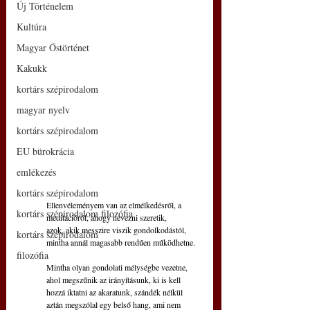
Új Történelem
Kultúra
Magyar Őstörténet
Kakukk
kortárs szépirodalom
magyar nyelv
kortárs szépirodalom
EU bürokrácia
emlékezés
kortárs szépirodalom
Ellenvéleményem van az elmélkedésről, a
kortárs szépirodalom filozófia
meditációról, ahogy nevezni szeretik,
azok, akik messzire viszik gondolkodástól,
kortárs szépirodalom
mintha annál magasabb rendűen működhetne.
filozófia
Mintha olyan gondolati mélységbe vezetne,
ahol megszűnik az irányításunk, ki is kell
hozzá iktatni az akaratunk, szándék nélkül
aztán megszólal egy belső hang, ami nem 