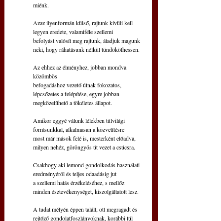
miénk.
Azaz ilyenformán külső, rajtunk kívüli kell
legyen eredete, valamiféle szellemi
befolyást valósít meg rajtunk, átadjuk magunk
neki, hogy ráhatásunk nélkül tündökölhessen.
Az ehhez az élményhez, jobban mondva 
közömbös
befogadáshoz vezető útnak fokozatos,
lépcsőzetes a felépítése, egyre jobban
megközelíthető a tökéletes állapot.
Amikor eggyé válunk lélekben túlvilági
forrásunkkal, alkalmasan a közvetítésre
most már mások felé is, mesterként előadva,
milyen nehéz, göröngyös út vezet a csúcsra.
Csakhogy aki lemond gondolkodás használati
eredményéről és teljes odaadásig jut
a szellemi hatás érzékeléséhez, s mellőz
minden észtevékenységet, kiszolgáltatott lesz.
A tudat mélyén éppen talált, ott megragadt és
rejtőző gondolatfoszlányoknak, korábbi túl