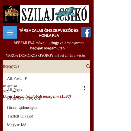
TÁRSADALMI ÖNSZERVEZŐDÉS
HONLAPJA
VERZÁR ÉVA művei – „Hogy valami nyomot
hagyjak magam után..."
VARGA DOMOKOS GYÖRGY művei
itt
és a
wikin
Bejegyzés
All Posts
szilajcsiko
All Posts
2025. jún. 9.
Darai Lajos: Naplóbölcsességeim (1598)
KIEMELT CIKKEK
Hírek, újdonságok
Tisztelt Olvasó!
Magyar Idő