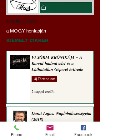
Darai Lajos:
Gyimóthy Gábor
a Szilaj Csikón
Naplóbölcsességeim
nyelvművelő gúnyv
a MOGY honlapján
(2023)
sorozata (1771)
KIEMELT CIKKEK
VAXÓRIA KRÓNIKÁJA ‒ A
Korvid hadművelet és a
Láthatatlan Gépezet évtizede
Új Történelem
2 nappal ezelőtt
Darai Lajos: Naplóbölcsességeim
(2018)
Kultúra
Phone
Email
Facebook