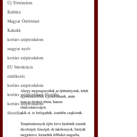
Új Történelem
Kultúra
Magyar Őstörténet
Kakukk
kortárs szépirodalom
magyar nyelv
kortárs szépirodalom
EU bürokrácia
emlékezés
kortárs szépirodalom
Ahogy megmagasodtak az építményeink, lettek
kortárs szépirodalom filozófia
egyetemesebbek a gondolataink, amin
nem az érvényt értem, hanem 
kortárs szépirodalom
elmeszámosságot,
filozófia
akik el- és befogadták, ismétlőn szajkózták.
Templomtornyok égbe törve hirdették istenük
dicsőségét, fenségét, de lakótornyok, bástyák
megjelenve, kiemeltek többeket magasba,