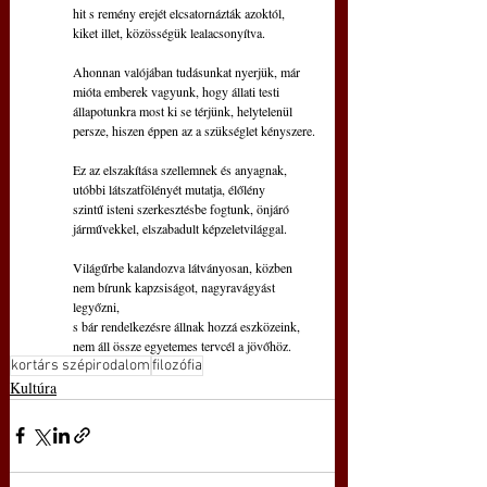
hit s remény erejét elcsatornázták azoktól,
kiket illet, közösségük lealacsonyítva.
Ahonnan valójában tudásunkat nyerjük, már
mióta emberek vagyunk, hogy állati testi
állapotunkra most ki se térjünk, helytelenül
persze, hiszen éppen az a szükséglet kényszere.
Ez az elszakítása szellemnek és anyagnak,
utóbbi látszatfölényét mutatja, élőlény
szintű isteni szerkesztésbe fogtunk, önjáró
járművekkel, elszabadult képzeletvilággal.
Világűrbe kalandozva látványosan, közben
nem bírunk kapzsiságot, nagyravágyást 
legyőzni,
s bár rendelkezésre állnak hozzá eszközeink,
nem áll össze egyetemes tervcél a jövőhöz.
kortárs szépirodalom
filozófia
Kultúra