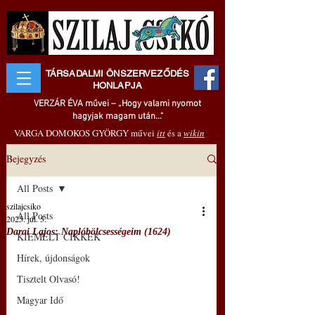
TÁRSADALMI ÖNSZERVEZŐDÉS
HONLAPJA
VERZÁR ÉVA művei – „Hogy valami nyomot
hagyjak magam után..."
VARGA DOMOKOS GYÖRGY művei
itt
és a
wikin
Bejegyzés
All Posts
szilajcsiko
All Posts
2025. júl. 5.
Darai Lajos: Naplóbölcsességeim (1624)
KIEMELT CIKKEK
Hírek, újdonságok
Tisztelt Olvasó!
Magyar Idő