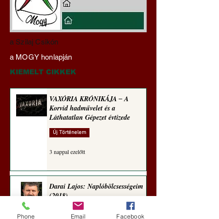
Darai Lajos:
Gyimóthy Gábor
a Szilaj Csikón
Naplóbölcsességeim
nyelvművelő gúnyv
a MOGY honlapján
(2024)
sorozata (1772)
KIEMELT CIKKEK
VAXÓRIA KRÓNIKÁJA ‒ A
Korvid hadművelet és a
Láthatatlan Gépezet évtizede
Új Történelem
3 nappal ezelőtt
Darai Lajos: Naplóbölcsességeim
(2018)
Kultúra
Phone
Email
Facebook