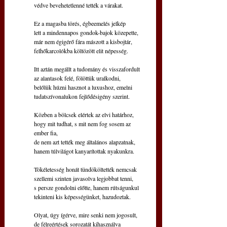
védve bevehetetlenné tették a várakat.
Ez a magasba törés, égbeemelés jelkép
lett a mindennapos gondok-bajok közepette,
már nem égigérő fára mászott a kisbojtár,
felhőkarcolókba költözött elit népesség.
Itt aztán megállt a tudomány és visszafordult
az alantasok felé, fölöttük uralkodni,
belőlük húzni hasznot a luxushoz, emelni
tudatszívonalukon fejlődésigény szerint.
Közben a bölcsek elértek az elvi határhoz,
hogy mit tudhat, s mit nem fog sosem az 
ember fia,
de nem azt tették meg általános alapzatnak,
hanem túlvilágot kanyarítottak nyakunkra.
Tökéletesség honát tündököltették nemcsak
szellemi szinten javasolva legjobbat tenni,
s persze gondolni előtte, hanem rútságunkul
tekinteni kis képességünket, hazudoztak.
Olyat, úgy ígérve, mire senki nem jogosult,
de félreértések sorozatát kihasználva