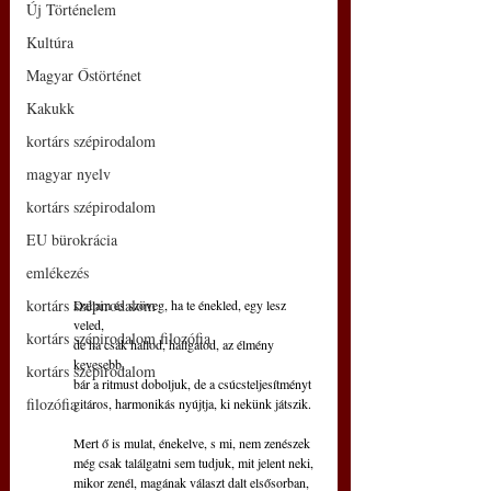
Új Történelem
Kultúra
Magyar Őstörténet
Kakukk
kortárs szépirodalom
magyar nyelv
kortárs szépirodalom
EU bürokrácia
emlékezés
kortárs szépirodalom
Dallam és szöveg, ha te énekled, egy lesz 
veled,
kortárs szépirodalom filozófia
de ha csak hallod, hallgatod, az élmény 
kevesebb,
kortárs szépirodalom
bár a ritmust doboljuk, de a csúcsteljesítményt
filozófia
gitáros, harmonikás nyújtja, ki nekünk játszik.
Mert ő is mulat, énekelve, s mi, nem zenészek
még csak találgatni sem tudjuk, mit jelent neki,
mikor zenél, magának választ dalt elsősorban,