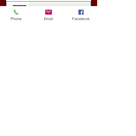
Darai Lajos: Naplóbölcsességeim
(2018)
Phone
Email
Facebook
Kultúra
5 nappal ezelőtt
A Rothschildok és a Pentagon
bizalmas feljegyzése: „Hét ország
kiiktatása… Irán végleges
legyőzése”
Új Történelem
6 nappal ezelőtt
Geostratégiai dosszié: a háború,
amely megváltoztatta a hatalom
földrajzát (Laala Bechetoula
elemzése)