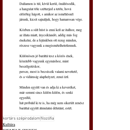
Dallamon is túl, kívül kerül, önállósodik,
a hangulat tőle szétterjed a tetőn, hová  
előzőleg hágott, s amikor az ismétlésnél
járunk, kicsit sajnáljuk, hogy hamarosan vége.
Közben a sült húst is enni kell az italhoz, meg
az illata miatt, ínycsiklandó, addig más fog
énekelni, de a fejünkben ott rezeg minden,
részese vagyunk a megismételhetetlennek.
Különösen jó baráttá tesz a közös ének,
közelebb vagyunk egymáshoz, mint 
beszélgetéskor,
persze, most is becsúszik valami nevettető,
és a vidámság alaphelyzet, zenei ízű.
Minden együtt van és adja ki a keveréket,
már semmi sincs külön-külön, és senki 
egyedül,
hát próbáld ki te is, ha még nem sikerült zenész
baráttal együtt átmulatni délutánt, estét.
kortárs szépirodalom
filozófia
Kultúra