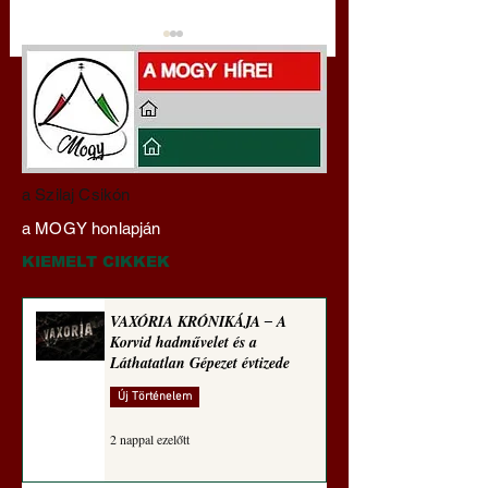
Darai Lajos:
Gyimóthy Gábor
a Szilaj Csikón
Naplóbölcsességeim
nyelvművelő gúnyv
a MOGY honlapján
(2023)
sorozata (1771)
KIEMELT CIKKEK
VAXÓRIA KRÓNIKÁJA ‒ A
Korvid hadművelet és a
Láthatatlan Gépezet évtizede
Új Történelem
2 nappal ezelőtt