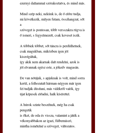
ezernyi dallammal szórakoztatva, és mind más.
Mind szép neki, nekünk is, de ő előre tudja,
mi következik, milyen futam, összhangzat, sőt 
a
szöveget is pontosan, több versszakra rúgva is
ő ismeri, s fegyelmezett, csak keveset iszik.
A többiek többet, sőt táncra is perdülhetnek,
csak magukban, miközben igen jól 
kiszolgáltak,
így akik nem akarnak dalt rendelni, azok is
jól elvannak egész este, a jókedv magasán.
De van nótájuk, s apjuknak is volt, mind sorra
kerül, a felhozatalt hárman-négyen már igen
fel tudják dúsítani, más vidékről valók, így
újat képesek előadni, halk kísérettel.
A húrok szinte beszélnek, még ha csak 
pengetik
is őket, de oda és vissza, valamint a játék a
vékonyabbakon az igazi, fülbemászó,
mintha ismételné a szöveget, változatos.