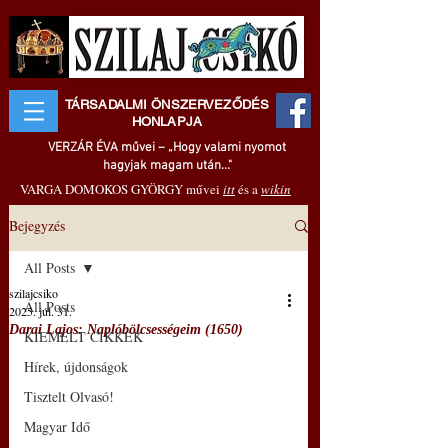
TÁRSADALMI ÖNSZERVEZŐDÉS
HONLAPJA
VERZÁR ÉVA művei – „Hogy valami nyomot
hagyjak magam után..."
VARGA DOMOKOS GYÖRGY művei
itt
és a
wikin
Bejegyzés
All Posts
szilajcsiko
All Posts
2025. júl. 31.
Darai Lajos: Naplóbölcsességeim (1650)
KIEMELT CIKKEK
Hírek, újdonságok
Tisztelt Olvasó!
Magyar Idő