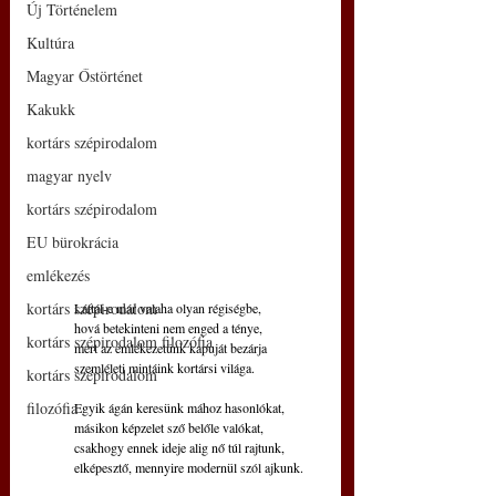
Új Történelem
Kultúra
Magyar Őstörténet
Kakukk
kortárs szépirodalom
magyar nyelv
kortárs szépirodalom
EU bürokrácia
emlékezés
kortárs szépirodalom
Láttál-e már valaha olyan régiségbe,
hová betekinteni nem enged a ténye,
kortárs szépirodalom filozófia
mert az emlékezetünk kapuját bezárja
szemléleti mintáink kortársi világa.
kortárs szépirodalom
filozófia
Egyik ágán keresünk mához hasonlókat,
másikon képzelet sző belőle valókat,
csakhogy ennek ideje alig nő túl rajtunk,
elképesztő, mennyire modernül szól ajkunk.