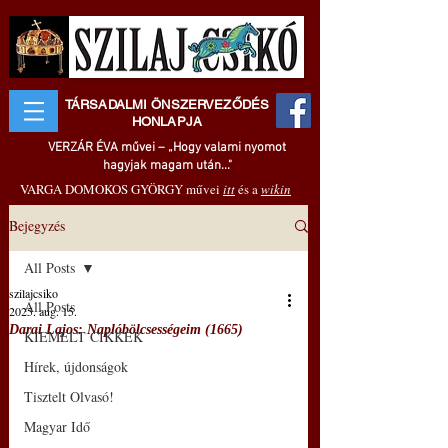
TÁRSADALMI ÖNSZERVEZŐDÉS
HONLAPJA
VERZÁR ÉVA művei – „Hogy valami nyomot
hagyjak magam után..."
VARGA DOMOKOS GYÖRGY művei
itt
és a
wikin
Bejegyzés
All Posts
szilajcsiko
All Posts
2025. aug. 15.
Darai Lajos: Naplóbölcsességeim (1665)
KIEMELT CIKKEK
Hírek, újdonságok
Tisztelt Olvasó!
Magyar Idő