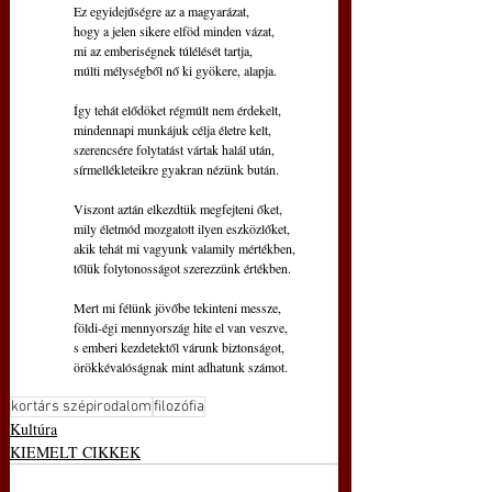
Ez egyidejűségre az a magyarázat,
hogy a jelen sikere elföd minden vázat,
mi az emberiségnek túlélését tartja,
múlti mélységből nő ki gyökere, alapja.
Így tehát elődöket régmúlt nem érdekelt,
mindennapi munkájuk célja életre kelt,
szerencsére folytatást vártak halál után,
sírmellékleteikre gyakran nézünk bután.
Viszont aztán elkezdtük megfejteni őket,
mily életmód mozgatott ilyen eszközlőket,
akik tehát mi vagyunk valamily mértékben,
tőlük folytonosságot szerezzünk értékben.
Mert mi félünk jövőbe tekinteni messze,
földi-égi mennyország hite el van veszve,
s emberi kezdetektől várunk biztonságot,
örökkévalóságnak mint adhatunk számot.
kortárs szépirodalom
filozófia
Kultúra
KIEMELT CIKKEK