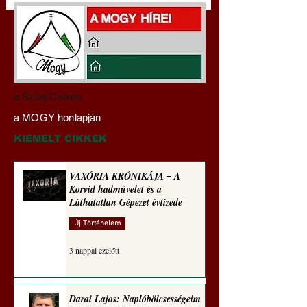
Darai Lajos:
Gyimóthy Gábor
a Szilaj Csikón
Naplóbölcsességeim
nyelvművelő gúnyv
a MOGY honlapján
(2023)
sorozata (1771)
KIEMELT CIKKEK
VAXÓRIA KRÓNIKÁJA ‒ A
Korvid hadművelet és a
Láthatatlan Gépezet évtizede
Új Történelem
3 nappal ezelőtt
Darai Lajos: Naplóbölcsességeim