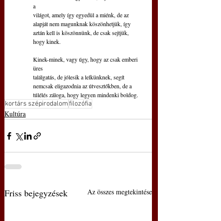
a
világot, amely így egyedül a miénk, de az
alapját nem magunknak köszönhetjük, így
aztán kell is köszönnünk, de csak sejtjük, 
hogy kinek.
Kinek-minek, vagy úgy, hogy az csak emberi 
üres
találgatás, de jólesik a lelkünknek, segít
nemcsak eligazodnia az útvesztőkben, de a
túlélés záloga, hogy legyen mindenki boldog.
kortárs szépirodalom
filozófia
Kultúra
Friss bejegyzések
Az összes megtekintése