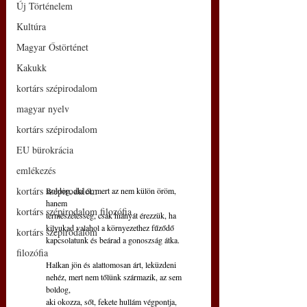
Új Történelem
Kultúra
Magyar Őstörténet
Kakukk
kortárs szépirodalom
magyar nyelv
kortárs szépirodalom
EU bürokrácia
emlékezés
kortárs szépirodalom
Boldog, aki él, mert az nem külön öröm, 
hanem
kortárs szépirodalom filozófia
természetesség, csak hiányát érezzük, ha
kilyukad valahol a környezethez fűződő
kortárs szépirodalom
kapcsolatunk és beárad a gonoszság átka.
filozófia
Halkan jön és alattomosan árt, leküzdeni
nehéz, mert nem tőlünk származik, az sem 
boldog,
aki okozza, sőt, fekete hullám végpontja,