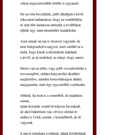
sokan megszenvedték őelőtte is ugyanazt.
De ne róla beszéljünk, jobb elhallgatva kívül
rekeszteni tudatunkon, hogy ne ismétlődjön,
és már tőle mentesen intézzük a továbbikat,
éljünk úgy, mint teremtődés kialakította.
Azaz annak mi ma is részesei vagyunk, de
nem belegondolva nagyon, mert szédítő az a
tudat, hogy kinek eszközeiként alakítjuk
a jövőt, az új módokat, az irányt, hogy merre.
Merre van az előre, vagy jobb visszafordulni a
rosszaságból, oldalra kanyarodni akadályt
megkerülve, minden bonyolultságon átlátni,  
megigazulni, mert úgy egyszerűbb cselekedni.
Jöttünk, ha nem is a semmiből, de majdnem 
onnan,
aztán hozzánk vezető út teljesen beszakadt,
de ahol baktérium van, ott lesz elefánt és
ember is Crick szerint, s közelebbről, de itt 
vagyunk.
S mivel öntudatra gyúltunk, látjuk körülöttünk 