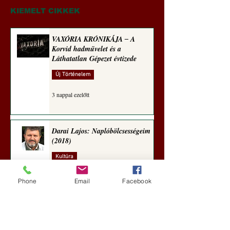
(2024)
sorozata (1772)
KIEMELT CIKKEK
VAXÓRIA KRÓNIKÁJA ‒ A
Korvid hadművelet és a
Láthatatlan Gépezet évtizede
Új Történelem
3 nappal ezelőtt
Darai Lajos: Naplóbölcsességeim
(2018)
Kultúra
6 nappal ezelőtt
Phone
Email
Facebook
A Rothschildok és a Pentagon