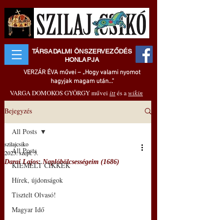
TÁRSADALMI ÖNSZERVEZŐDÉS
HONLAPJA
VERZÁR ÉVA művei – „Hogy valami nyomot
hagyjak magam után..."
VARGA DOMOKOS GYÖRGY művei
itt
és a
wikin
Bejegyzés
All Posts
szilajcsiko
All Posts
2025. szept. 5.
Darai Lajos: Naplóbölcsességeim (1686)
KIEMELT CIKKEK
Hírek, újdonságok
Tisztelt Olvasó!
Magyar Idő