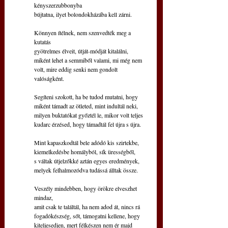
kényszerzubbonyba
bújtatna, ilyet bolondokházába kell zárni.
Könnyen ítélnek, nem szenvedték meg a 
kutatás
gyötrelmes élveit, útját-módját kitalálni,
miként lehet a semmiből valami, mi még nem
volt, mire eddig senki nem gondolt 
valóságként.
Segíteni szokott, ha be tudod mutatni, hogy
miként támadt az ötleted, mint indultál neki,
milyen buktatókat győztél le, mikor volt teljes
kudarc érzésed, hogy támadtál fel újra s újra.
Mint kapaszkodtál bele adódó kis szirtekbe,
kiemelkedésbe homályból, sík ürességből,
s váltak útjelzőkké aztán egyes eredmények,
melyek felhalmozódva tudássá álltak össze.
Veszély mindebben, hogy örökre elveszhet 
mindaz,
amit csak te találtál, ha nem adod át, nincs rá
fogadókészség, sőt, támogatni kellene, hogy
kiteljesedjen, mert félkészen nem ér majd 