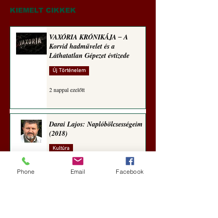
(2023)
sorozata (1771)
KIEMELT CIKKEK
VAXÓRIA KRÓNIKÁJA ‒ A
Korvid hadművelet és a
Láthatatlan Gépezet évtizede
Új Történelem
2 nappal ezelőtt
Darai Lajos: Naplóbölcsességeim
(2018)
Kultúra
5 nappal ezelőtt
Phone
Email
Facebook
A Rothschildok és a Pentagon