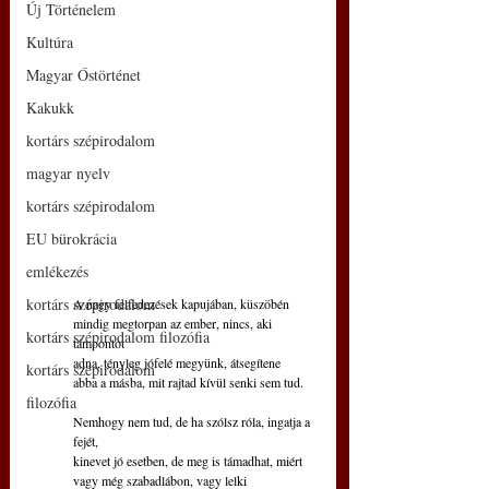
Új Történelem
Kultúra
Magyar Őstörténet
Kakukk
kortárs szépirodalom
magyar nyelv
kortárs szépirodalom
EU bürokrácia
emlékezés
kortárs szépirodalom
A nagy felfedezések kapujában, küszöbén
mindig megtorpan az ember, nincs, aki 
kortárs szépirodalom filozófia
támpontot
adna, tényleg jófelé megyünk, átsegítene
kortárs szépirodalom
abba a másba, mit rajtad kívül senki sem tud.
filozófia
Nemhogy nem tud, de ha szólsz róla, ingatja a 
fejét,
kinevet jó esetben, de meg is támadhat, miért
vagy még szabadlábon, vagy lelki 