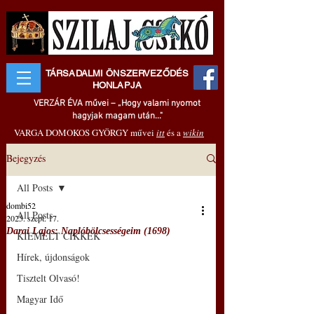
TÁRSADALMI ÖNSZERVEZŐDÉS
HONLAPJA
VERZÁR ÉVA művei – „Hogy valami nyomot
hagyjak magam után..."
VARGA DOMOKOS GYÖRGY művei
itt
és a
wikin
Bejegyzés
All Posts
dombi52
All Posts
2025. szept. 17.
Darai Lajos: Naplóbölcsességeim (1698)
KIEMELT CIKKEK
Hírek, újdonságok
Tisztelt Olvasó!
Magyar Idő