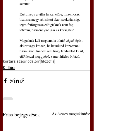
semmit.
Ezért megy a világ lassan előre, hiszen csak
biztosra megy, aki sikert akar, szokatlanság,
teljes felforgatása eddigieknek nem fog
tetszeni, bármennyire igaz és kecsegtető.
Magadnak kell megtenni a döntő végső lépést,
akkor vagy készen, ha beindítod közzétenni,
bármi áron, hinned kell, hogy lendületed kitart,
ettől leszel meggyőző, s mert hiteles önbízó.
kortárs szépirodalom
filozófia
Kultúra
Friss bejegyzések
Az összes megtekintése