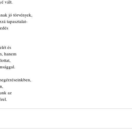
é vált.
nnak jó törvények,
zá tapasztalat-
vedés
lét és
en, hanem
ottat,
onsággal.
megérzéseinkben,
n,
lunk az
rel. 