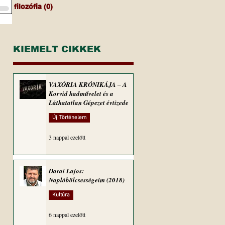
filozófia
(0)
0 bejegyzés
KIEMELT CIKKEK
VAXÓRIA KRÓNIKÁJA ‒ A
Korvid hadművelet és a
Láthatatlan Gépezet évtizede
Új Történelem
3 nappal ezelőtt
Darai Lajos:
Naplóbölcsességeim (2018)
Kultúra
6 nappal ezelőtt