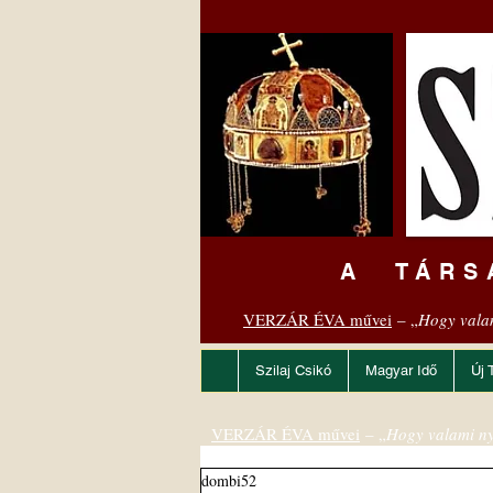
A TÁRS
VERZÁR ÉVA művei
– „
Hogy vala
Szilaj Csikó
Magyar Idő
Új 
VERZÁR ÉVA művei
– „
Hogy valami ny
dombi52