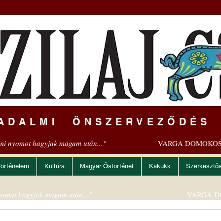
ADALMI ÖNSZERVEZŐDÉS
mi nyomot hagyjak magam után..."
VARGA DOMOKOS
Történelem
Kultúra
Magyar Őstörténet
Kakukk
Szerkesztő
omot hagyjak magam után..."
VARGA D