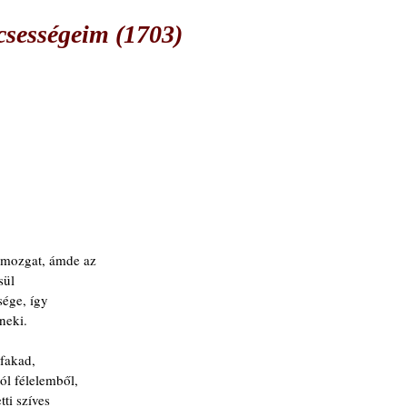
csességeim (1703)
 mozgat, ámde az
sül
sége, így
 neki.
 fakad,
ól félelemből,
ti szíves