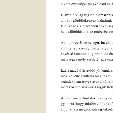
elkötelezettsége, megvalósul az 
Hiszen a világ rögtön álomszerűv
amikor gördülékenyen haladunk 
felé, s azok kitűzésében sokat seg
ha beállítódásunk az emberbe vete
Akit persze Isten is segít, ha eltal
a jó irányt, s jóság pedig hogy 
kevéssé kutatott, alig értett, de é
mélységes mély eredetét az évez
Ezért magátólértetődő jót tenni, 
meg kellene erőltetni magunkat, 
szándékosan tervezve akarnánk l
mert közben szívünk kiugrik hel
A lelkiismeretfurdalás is annyira
gyötörni, hogy inkább elállunk t
álljunk, s a megbocsátás gyakorlá