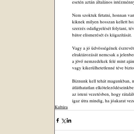
esetén aztán általános intézménny
Nem szoktuk firtatni, honnan va
kiknek milyen hosszan kellett hoz
szerzés odafigyelését folytani, té
bátor elismerését és kiigazítását.
Vagy a jó üdvösségének észrevéte
elraktározását nemcsak a jelenb
a jövő nemzedékek felé mint ajánl
vagy kikerülhetetlenné téve bizt
Bíznunk kell tehát magunkban, 
átláthatatlan elköteleződéseinkbe
az isteni vezetésben, hogy rátalá
igaz útra mindig, ha jóakarat vezé
Kultúra