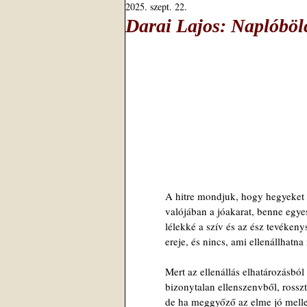
2025. szept. 22.
Darai Lajos: Naplóböl
A hitre mondjuk, hogy hegyeket
valójában a jóakarat, benne egye
lélekké a szív és az ész tevékeny
ereje, és nincs, ami ellenállhatna
Mert az ellenállás elhatározásból
bizonytalan ellenszenvből, rosszt
de ha meggyőző az elme jó mellet