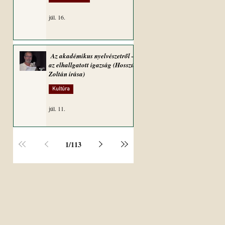
júl. 16.
Az akadémikus nyelvészetről –
az elhallgatott igazság (Hosszú
Zoltán írása)
Kultúra
júl. 11.
1
/
113