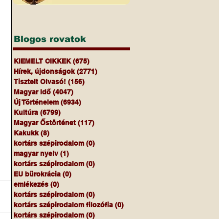
Blogos rovatok
KIEMELT CIKKEK
(675)
675 bejegyzés
Hírek, újdonságok
(2771)
2771 bejegyzés
Tisztelt Olvasó!
(156)
156 bejegyzés
Magyar Idő
(4047)
4047 bejegyzés
Új Történelem
(6934)
6934 bejegyzés
Kultúra
(6799)
6799 bejegyzés
Magyar Őstörténet
(117)
117 bejegyzés
Kakukk
(8)
8 bejegyzés
kortárs szépirodalom
(0)
0 bejegyzés
magyar nyelv
(1)
1 bejegyzés
kortárs szépirodalom
(0)
0 bejegyzés
EU bürokrácia
(0)
0 bejegyzés
emlékezés
(0)
0 bejegyzés
kortárs szépirodalom
(0)
0 bejegyzés
kortárs szépirodalom filozófia
(0)
0 bejegyzés
kortárs szépirodalom
(0)
0 bejegyzés