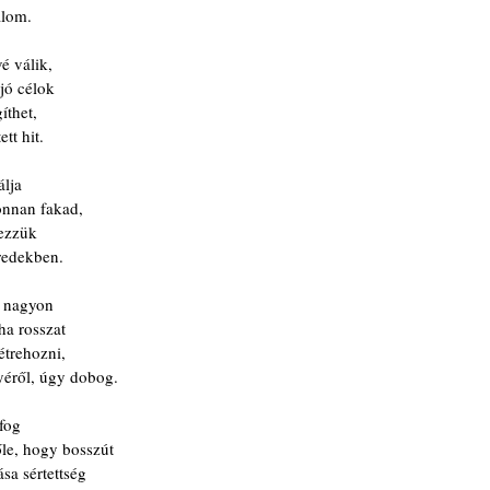
álom.
é válik,
jó célok
íthet,
tt hit.
álja
honnan fakad,
rezzük 
redekben.
s nagyon
ha rosszat
étrehozni,
yéről, úgy dobog.
 fog
őle, hogy bosszút
sa sértettség