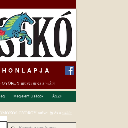
 HONLAPJA
 GYÖRGY művei
itt
és a
wikin
ség
Megjelent újságok
ÁSZF
OMOKOS GYÖRGY művei
itt
és a
wikin