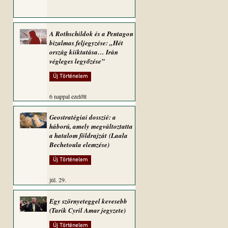
A Rothschildok és a Pentagon
bizalmas feljegyzése: „Hét
ország kiiktatása… Irán
végleges legyőzése”
Új Történelem
6 nappal ezelőtt
Geostratégiai dosszié: a
háború, amely megváltoztatta
a hatalom földrajzát (Laala
Bechetoula elemzése)
Új Történelem
júl. 29.
Egy szörnyeteggel kevesebb
(Tarik Cyril Amar jegyzete)
Új Történelem