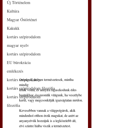
Új Történelem
Kultúra
Magyar Őstörténet
Kakukk
kortárs szépirodalom
magyar nyelv
kortárs szépirodalom
EU bürokrácia
emlékezés
kortárs szépirodalom
Országok, milyen természetesek, mintha 
mindig
kortárs szépirodalom filozófia
lettek volna, és annyira ragaszkodunk édes
hazánkhoz, összeomlik világunk, ha veszélybe
kortárs szépirodalom
kerül, vagy megcsonkítják igazságtalan módon.
filozófia
Kevesebben vannak a világpolgárok, akik
mindenhol otthon érzik magukat, de azért az
anyanyelvük hozzájuk is a legközelebb áll,
elvi szintre hiába viszik a természetest.