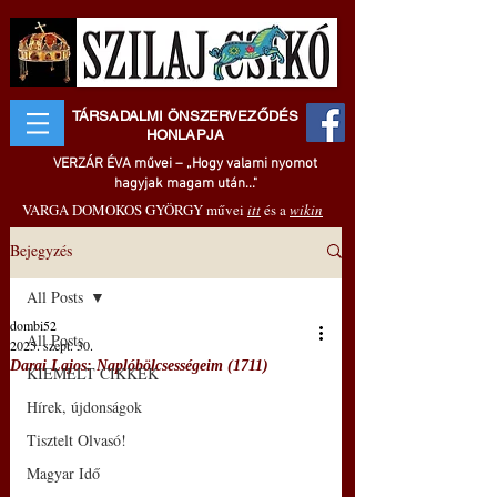
TÁRSADALMI ÖNSZERVEZŐDÉS
HONLAPJA
VERZÁR ÉVA művei – „Hogy valami nyomot
hagyjak magam után..."
VARGA DOMOKOS GYÖRGY művei
itt
és a
wikin
Bejegyzés
All Posts
dombi52
All Posts
2025. szept. 30.
Darai Lajos: Naplóbölcsességeim (1711)
KIEMELT CIKKEK
Hírek, újdonságok
Tisztelt Olvasó!
Magyar Idő