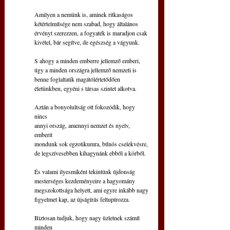
Amilyen a nemünk is, aminek ritkaságos
kétértelműsége nem szabad, hogy általános
érvényt szerezzen, a fogyaték is maradjon csak
kivétel, bár segítve, de egészség a vágyunk.
S ahogy a minden emberre jellemző emberi,
úgy a minden országra jellemző nemzeti is
benne foglaltatik magátólértetődően
életünkben, egyéni s társas szintet alkotva.
Aztán a bonyolultság ott fokozódik, hogy 
nincs
annyi ország, amennyi nemzet és nyelv, 
emberit
mondunk sok egzotikumra, bűnös cselekvésre,
de legszívesebben kihagynánk ebből a körből.
És valami ilyesmiként tekintünk újdonság
mesterséges kezdeményeire a hagyomány
megszokottsága helyett, ami egyre inkább nagy
figyelmet kap, az újságírás feltupírozza.
Biztosan tudjuk, hogy nagy üzletnek számít 
minden