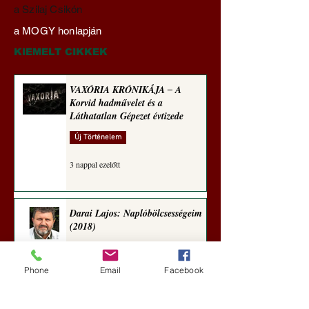
Darai Lajos:
Gyimóthy Gábor
a Szilaj Csikón
Naplóbölcsességeim
nyelvművelő gúnyv
a MOGY honlapján
(2024)
sorozata (1772)
KIEMELT CIKKEK
VAXÓRIA KRÓNIKÁJA ‒ A
Korvid hadművelet és a
Láthatatlan Gépezet évtizede
Új Történelem
3 nappal ezelőtt
Darai Lajos: Naplóbölcsességeim
(2018)
Kultúra
Phone
Email
Facebook
6 nappal ezelőtt