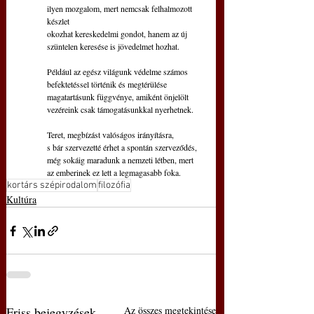
ilyen mozgalom, mert nemcsak felhalmozott 
készlet
okozhat kereskedelmi gondot, hanem az új
szüntelen keresése is jövedelmet hozhat.
Például az egész világunk védelme számos
befektetéssel történik és megtérülése
magatartásunk függvénye, amiként önjelölt
vezéreink csak támogatásunkkal nyerhetnek.
Teret, megbízást valóságos irányításra,
s bár szervezetté érhet a spontán szerveződés,
még sokáig maradunk a nemzeti létben, mert
az emberinek ez lett a legmagasabb foka.
kortárs szépirodalom
filozófia
Kultúra
Friss bejegyzések
Az összes megtekintése