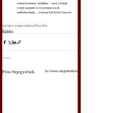
semmi kockázat valójában, – teszi a dolgát
a régit megtartó és ki javítaná sorsát
embertársainak, – osztozni kell közös kincsen.
kortárs szépirodalom
filozófia
Kultúra
Friss bejegyzések
Az összes megtekintése