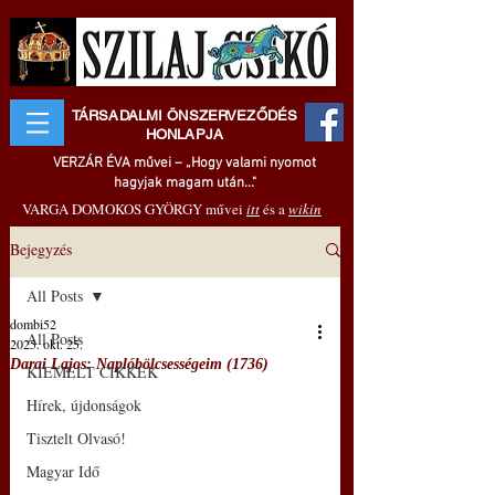
TÁRSADALMI ÖNSZERVEZŐDÉS
HONLAPJA
VERZÁR ÉVA művei – „Hogy valami nyomot
hagyjak magam után..."
VARGA DOMOKOS GYÖRGY művei
itt
és a
wikin
Bejegyzés
All Posts
dombi52
All Posts
2025. okt. 25.
Darai Lajos: Naplóbölcsességeim (1736)
KIEMELT CIKKEK
Hírek, újdonságok
Tisztelt Olvasó!
Magyar Idő