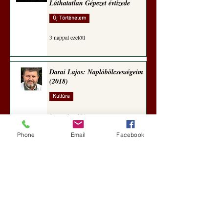
Láthatatlan Gépezet évtizede
Új Történelem
3 nappal ezelőtt
Darai Lajos: Naplóbölcsességeim
(2018)
Kultúra
6 nappal ezelőtt
Phone
Email
Facebook
A Rothschildok és a Pentagon
bizalmas feljegyzése: „Hét ország
kiiktatása… Irán végleges
legyőzése”
Új Történelem