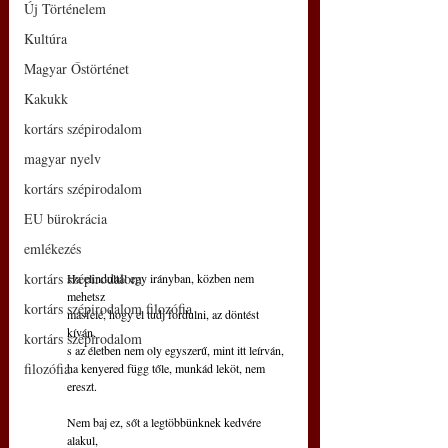
Új Történelem
Kultúra
Magyar Őstörténet
Kakukk
kortárs szépirodalom
magyar nyelv
kortárs szépirodalom
EU bürokrácia
emlékezés
kortárs szépirodalom
Ha elindultál egy irányban, közben nem 
mehetsz
kortárs szépirodalom filozófia
másfelé, hogy el tudj fordulni, az döntést 
kíván,
kortárs szépirodalom
s az életben nem oly egyszerű, mint itt leírván,
filozófia
ha kenyered függ tőle, munkád leköt, nem 
ereszt.
Nem baj ez, sőt a legtöbbünknek kedvére 
alakul,