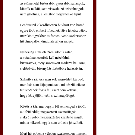
az előmenetel biztosabb, gyorsabb, sallangok,
kitérők nélkül, sem visszahúzó szirénhangok
nem gátolnak, ellentábor megrettenve lapul.
Lendületed kikezdhetetlen bűvkört von köréd,
egyre több embert hívednek látva lehetsz bátor,
mert kis ügyekben is fontos, védő szekértábor,
hű támogatók jóindulata álljon mögéd. 
Nehézség elméleti téren adódik aztán,
a kutatónak ezerfelé kell nézelődni,
kiválasztva, mely sosemvolt madárra kell lőni,
s előadván, bizonyítást későbbre halasztván.
Számítva rá, lesz igen sok megsértett károgó,
mert bár nem látja pontosan, mi készül, ellene
tett lépésnek fogja fel, ezért nem kellene,
hogy létrejöjjön, véli, s ez harapófogó. 
Közös a kár, mert egyik fél sem enged a jóból,
aki félti eddig megszerzett eszmeállagát,
s aki új, jobb megszerzésére szentelte magát,
mint a süketek, egyik sem érthet a jó szóból.
Mert hát ebben a véletlen szerkezetben nincsen