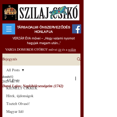
TÁRSADALMI ÖNSZERVEZŐDÉS
HONLAPJA
VERZÁR ÉVA művei – „Hogy valami nyomot
hagyjak magam után..."
VARGA DOMOKOS GYÖRGY művei
itt
és a
wikin
Bejegyzés
All Posts
dombi52
All Posts
2025. okt. 31.
Darai Lajos: Naplóbölcsességeim (1742)
KIEMELT CIKKEK
Hírek, újdonságok
Tisztelt Olvasó!
Magyar Idő