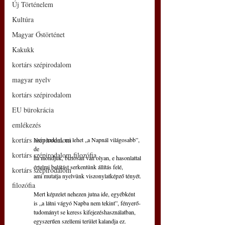
Új Történelem
Kultúra
Magyar Őstörténet
Kakukk
kortárs szépirodalom
magyar nyelv
kortárs szépirodalom
EU bürokrácia
emlékezés
kortárs szépirodalom
Nem tudom, mi lehet „a Napnál világosabb”, 
de
kortárs szépirodalom filozófia
ha mondjuk, biztosan van olyan, e hasonlattal
értelmi belátást serkentünk állítás felé,
kortárs szépirodalom
ami mutatja nyelvünk viszonylatképző tényét.
filozófia
Mert képzelet nehezen jutna ide, egyébként
is „a látni vágyó Napba nem tekint”, fényerő-
tudományt se keress kifejezéshasználatban,
egyszerűen szellemi terület kalandja ez.