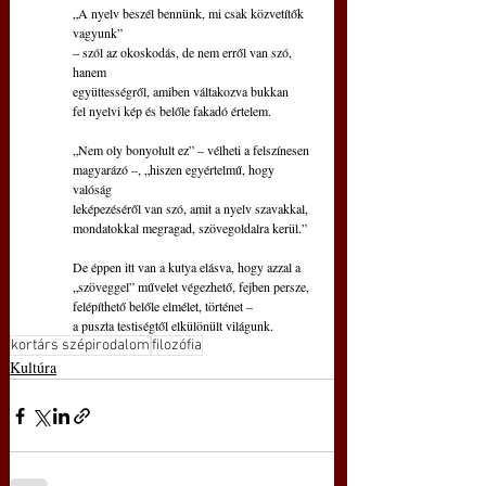
„A nyelv beszél bennünk, mi csak közvetítők 
vagyunk”
– szól az okoskodás, de nem erről van szó, 
hanem
együttességről, amiben váltakozva bukkan
fel nyelvi kép és belőle fakadó értelem.
„Nem oly bonyolult ez” – vélheti a felszínesen
magyarázó –, „hiszen egyértelmű, hogy 
valóság
leképezéséről van szó, amit a nyelv szavakkal,
mondatokkal megragad, szövegoldalra kerül.”
De éppen itt van a kutya elásva, hogy azzal a
„szöveggel” művelet végezhető, fejben persze,
felépíthető belőle elmélet, történet –
a puszta testiségtől elkülönült világunk.
kortárs szépirodalom
filozófia
Kultúra