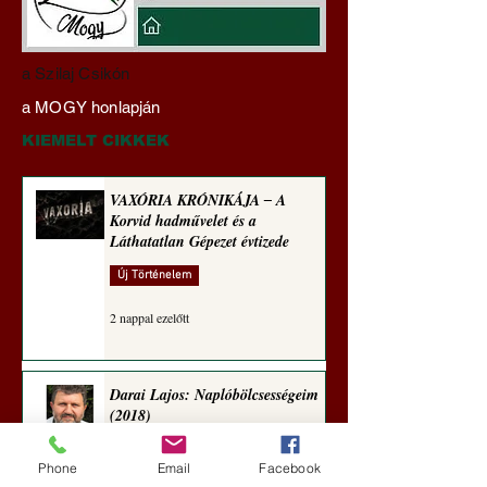
Darai Lajos:
Gyimóthy Gábor
a Szilaj Csikón
Naplóbölcsességeim
nyelvművelő gúnyv
a MOGY honlapján
(2022)
sorozata (1770)
KIEMELT CIKKEK
VAXÓRIA KRÓNIKÁJA ‒ A
Korvid hadművelet és a
Láthatatlan Gépezet évtizede
Új Történelem
2 nappal ezelőtt
Darai Lajos: Naplóbölcsességeim
(2018)
Kultúra
Phone
Email
Facebook