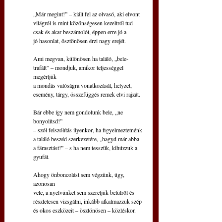
„Már megint!” – kiált fel az olvasó, aki elvont
világról is mint közönségesen kezeltről tud
csak és akar beszámolót, éppen erre jó a
jó hasonlat, ösztönösen érzi nagy erejét.
Ami megvan, különösen ha találó, „bele-
trafált” – mondjuk, amikor teljességgel 
megértjük
a mondás valóságra vonatkozását, helyzet,
esemény, tárgy, összefüggés remek elvi rajzát.
Bár ebbe így nem gondolunk bele, „ne 
bonyolítsd!”
– szól felszólítás ilyenkor, ha figyelmeztetnénk
a találó beszéd szerkezetére, „hagyd már abba
a fárasztást!” – s ha nem tesszük, kihúzzuk a 
gyufát.
Ahogy önboncolást sem végzünk, úgy, 
azonosan
vele, a nyelvünket sem szeretjük belülről és
részletesen vizsgálni, inkább alkalmazzuk szép
és okos eszközeit – ösztönösen – közléskor.