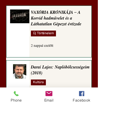
VAXÓRIA KRÓNIKÁJA ‒ A
Korvid hadművelet és a
Láthatatlan Gépezet évtizede
Új Történelem
2 nappal ezelőtt
Darai Lajos: Naplóbölcsességeim
(2018)
Kultúra
5 nappal ezelőtt
Phone
Email
Facebook
A Rothschildok és a Pentagon
bizalmas feljegyzése: „Hét ország
kiiktatása… Irán végleges