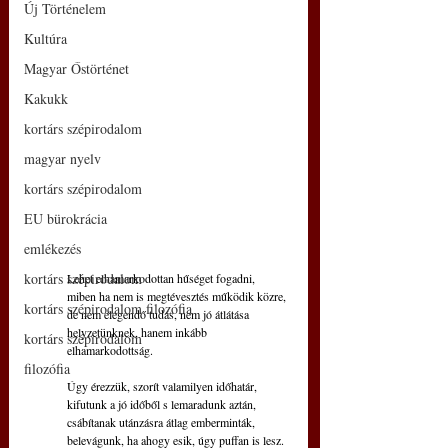
Új Történelem
Kultúra
Magyar Őstörténet
Kakukk
kortárs szépirodalom
magyar nyelv
kortárs szépirodalom
EU bürokrácia
emlékezés
kortárs szépirodalom
Lehet elhamarkodottan hűséget fogadni,
miben ha nem is megtévesztés működik közre,
kortárs szépirodalom filozófia
de nem elegendő tudás, nem jó átlátása
helyzetünknek, hanem inkább 
kortárs szépirodalom
elhamarkodottság.
filozófia
Úgy érezzük, szorít valamilyen időhatár,
kifutunk a jó időből s lemaradunk aztán,
csábítanak utánzásra átlag emberminták,
belevágunk, ha ahogy esik, úgy puffan is lesz.