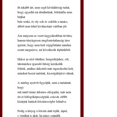
Itt inkább árt, nem segít kívülállóság-tudat,
hogy egyedül mi dönthetünk, bőrünkbe nem 
bújhat
bele senki, és oly sok és sokféle a tanács,
abból nem lehet kiválasztani valóban jót.
Ám mégsem ez vezet leggyakrabban tévútra,
hanem ténylegesen megfontolatlanság üres
igézete, hogy nem kell végigfuttatni minden
esetet megnézve, mi következik léptünkből.
Ekkor az első ötlethez, beugróképhez, sőt,
látomáshoz igazodó hűség kerekedik
fölénk, amihez akkortól már ragaszkodni kell,
mindent hozzá mérünk, kiszolgálójává válunk.
A mérleg nyelvét figyeljük, nem a tartalmát, 
hogy
mit miért lenne ildomos elfogadni, már nem
éri el felfogóképességünk csúcsát, előbb
kizárjuk hatását felszínességbe fulladva.
Pedig a lényeg a felszín alatt rejlik, lapul,
s virulhat is akár, ha nincs szándék 