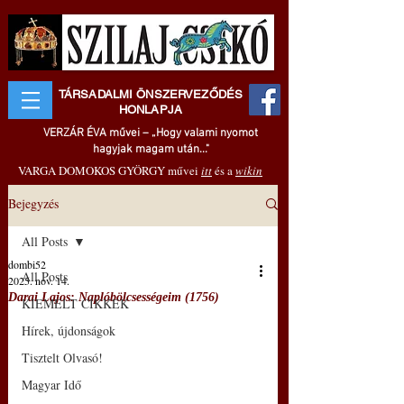
TÁRSADALMI ÖNSZERVEZŐDÉS
HONLAPJA
VERZÁR ÉVA művei – „Hogy valami nyomot
hagyjak magam után..."
VARGA DOMOKOS GYÖRGY művei
itt
és a
wikin
Bejegyzés
All Posts
dombi52
All Posts
2025. nov. 14.
Darai Lajos: Naplóbölcsességeim (1756)
KIEMELT CIKKEK
Hírek, újdonságok
Tisztelt Olvasó!
Magyar Idő