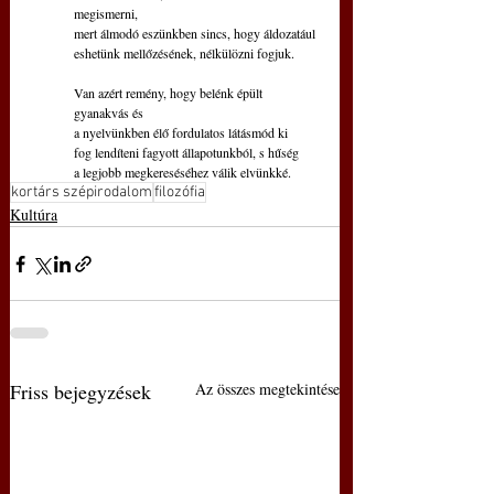
megismerni,
mert álmodó eszünkben sincs, hogy áldozatául
eshetünk mellőzésének, nélkülözni fogjuk.
Van azért remény, hogy belénk épült 
gyanakvás és
a nyelvünkben élő fordulatos látásmód ki
fog lendíteni fagyott állapotunkból, s hűség
a legjobb megkereséséhez válik elvünkké.
kortárs szépirodalom
filozófia
Kultúra
Friss bejegyzések
Az összes megtekintése