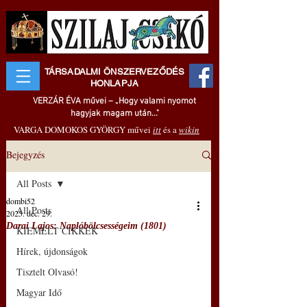
TÁRSADALMI ÖNSZERVEZŐDÉS
HONLAPJA
VERZÁR ÉVA művei – „Hogy valami nyomot
hagyjak magam után..."
VARGA DOMOKOS GYÖRGY művei
itt
és a
wikin
Bejegyzés
All Posts
dombi52
All Posts
2025. dec. 29.
Darai Lajos: Naplóbölcsességeim (1801)
KIEMELT CIKKEK
Hírek, újdonságok
Tisztelt Olvasó!
Magyar Idő