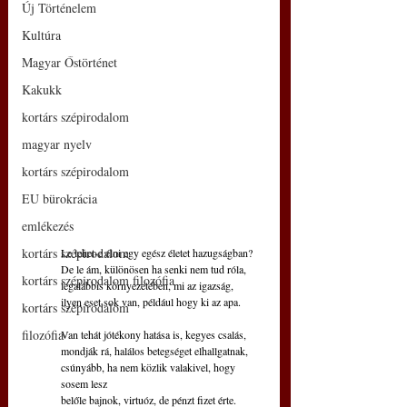
Új Történelem
Kultúra
Magyar Őstörténet
Kakukk
kortárs szépirodalom
magyar nyelv
kortárs szépirodalom
EU bürokrácia
emlékezés
kortárs szépirodalom
Le lehet-e élni egy egész életet hazugságban?
De le ám, különösen ha senki nem tud róla,
kortárs szépirodalom filozófia
legalábbis környezetében, mi az igazság,
ilyen eset sok van, például hogy ki az apa.
kortárs szépirodalom
filozófia
Van tehát jótékony hatása is, kegyes csalás,
mondják rá, halálos betegséget elhallgatnak,
csúnyább, ha nem közlik valakivel, hogy 
sosem lesz
belőle bajnok, virtuóz, de pénzt fizet érte.