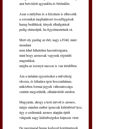
ami beívódott agyunkba és bőrünkbe.
Azaz a mélyben és a felszínen is elhisszük
a sorsunkat meghatározó összefüggések
hazug beállítását, tények elhallgatását
pedig elutasítjuk, ha figyelmeztetnek rá.
Mert oly gazdag az élet, nagy a Föld, mást 
mondani
nem lehet hihetetlen hasonlóságaira,
mint hogy azonosak vagyunk régmúlti 
magunkkal,
mégha az iszonyú messze is van téridőben.
Ám a tartalmi egyezéseket a műveltség
okozza, és kihatása igen hosszadalmas,
miközben formai jegyek változatossága
szintén megszületik, elhatárolódó módon.
Magyarán, ahogy a testi mivolt is azonos,
mégis minden ember igencsak különböző lesz,
úgy a szellemiek azonos alapján épült
világunk nagy különbségekre képesen virul.
De megmarad benne kedvező körülmények 