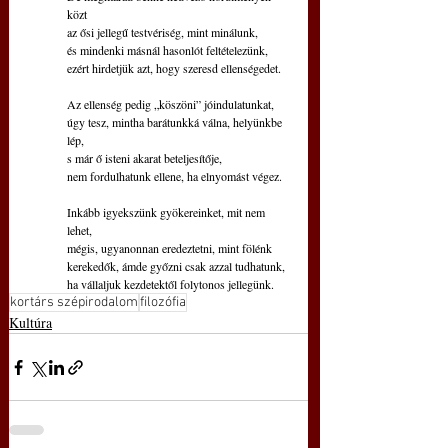
közt
az ősi jellegű testvériség, mint minálunk,
és mindenki másnál hasonlót feltételezünk,
ezért hirdetjük azt, hogy szeresd ellenségedet.
Az ellenség pedig „köszöni” jóindulatunkat,
úgy tesz, mintha barátunkká válna, helyünkbe 
lép,
s már ő isteni akarat beteljesítője,
nem fordulhatunk ellene, ha elnyomást végez.
Inkább igyekszünk gyökereinket, mit nem 
lehet,
mégis, ugyanonnan eredeztetni, mint fölénk
kerekedők, ámde győzni csak azzal tudhatunk,
ha vállaljuk kezdetektől folytonos jellegünk.
kortárs szépirodalom
filozófia
Kultúra