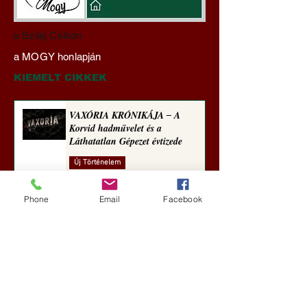
Darai Lajos:
Gyimóthy Gábor
a Szilaj Csikón
Naplóbölcsességeim
nyelvművelő gúnyv
a MOGY honlapján
(2025)
sorozata (1773)
KIEMELT CIKKEK
VAXÓRIA KRÓNIKÁJA ‒ A
Korvid hadművelet és a
Láthatatlan Gépezet évtizede
Új Történelem
4 nappal ezelőtt
Phone
Email
Facebook
Darai Lajos: Naplóbölcsességeim
(2018)
Kultúra
aug. 2.