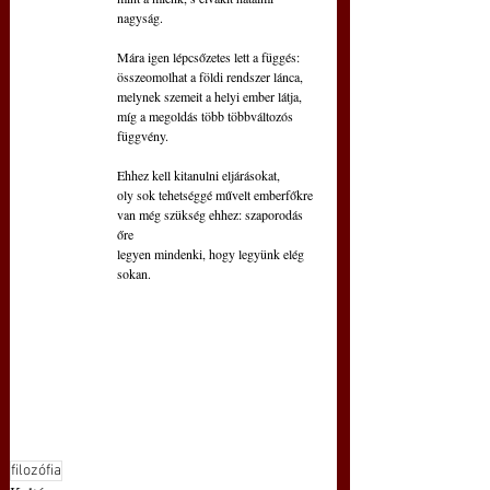
nagyság.
Mára igen lépcsőzetes lett a függés: 
összeomolhat a földi rendszer lánca,
melynek szemeit a helyi ember látja,
míg a megoldás több többváltozós 
függvény.
Ehhez kell kitanulni eljárásokat,
oly sok tehetséggé művelt emberfőkre
van még szükség ehhez: szaporodás 
őre
legyen mindenki, hogy legyünk elég 
sokan.
filozófia