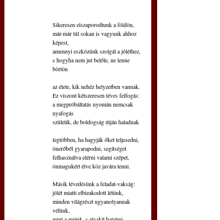
Sikeresen elszaporodtunk a földön,
már-már túl sokan is vagyunk ahhoz 
képest,
amennyi eszközünk szolgál a jóléthez,
s hogyha nem jut belőle, ne lenne 
börtön 
az élete, kik nehéz helyzetben vannak.
Ez viszont kétszeresen téves felfogás:
a megpróbáltatás nyomán nemcsak 
nyafogás
születik, de boldogság útján haladnak
legtöbben, ha hagyják őket teljesedni,
önerőből gyarapodni, segítséget
felhasználva elérni valami szépet,
önmagukért élve köz javára tenni.
Másik tévedésünk a feladat-vakság:
jólét miatti elbizakodott létünk,
minden világrészt ugyanolyannak 
vélünk,
mint a miénk, s elvakít hatalmi 