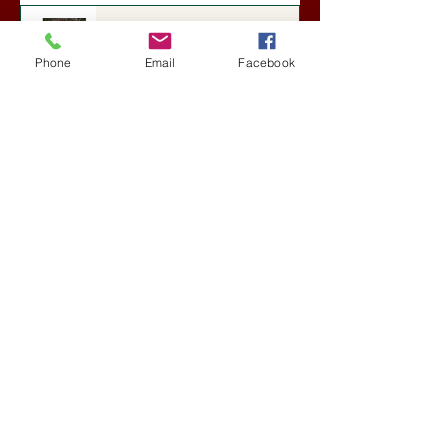
Darai Lajos: Naplóbölcsességeim
(2018)
Phone
Email
Facebook
Kultúra
5 nappal ezelőtt
A Rothschildok és a Pentagon
bizalmas feljegyzése: „Hét ország
kiiktatása… Irán végleges
legyőzése”
Új Történelem
6 nappal ezelőtt
Geostratégiai dosszié: a háború,
amely megváltoztatta a hatalom
földrajzát (Laala Bechetoula
elemzése)