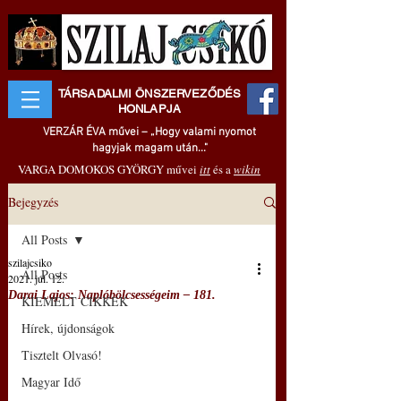
TÁRSADALMI ÖNSZERVEZŐDÉS
HONLAPJA
VERZÁR ÉVA művei – „Hogy valami nyomot
hagyjak magam után..."
VARGA DOMOKOS GYÖRGY művei
itt
és a
wikin
Bejegyzés
All Posts
szilajcsiko
All Posts
2021. júl. 12.
Darai Lajos: Naplóbölcsességeim – 181.
KIEMELT CIKKEK
Hírek, újdonságok
Tisztelt Olvasó!
Magyar Idő