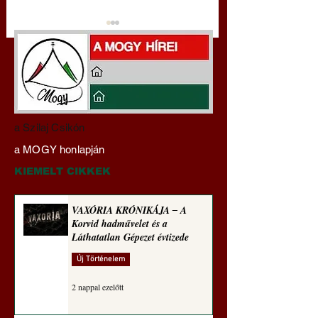
Darai Lajos:
Gyimóthy Gábor
a Szilaj Csikón
Naplóbölcsességeim
nyelvművelő gúnyv
a MOGY honlapján
(2023)
sorozata (1771)
KIEMELT CIKKEK
VAXÓRIA KRÓNIKÁJA ‒ A
Korvid hadművelet és a
Láthatatlan Gépezet évtizede
Új Történelem
2 nappal ezelőtt