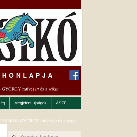
 HONLAPJA
 GYÖRGY művei
itt
és a
wikin
ség
Megjelent újságok
ÁSZF
OMOKOS GYÖRGY művei
itt
és a
wikin