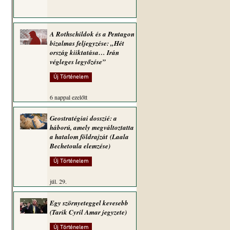
A Rothschildok és a Pentagon
bizalmas feljegyzése: „Hét
ország kiiktatása… Irán
végleges legyőzése”
Új Történelem
6 nappal ezelőtt
Geostratégiai dosszié: a
háború, amely megváltoztatta
a hatalom földrajzát (Laala
Bechetoula elemzése)
Új Történelem
júl. 29.
Egy szörnyeteggel kevesebb
(Tarik Cyril Amar jegyzete)
Új Történelem