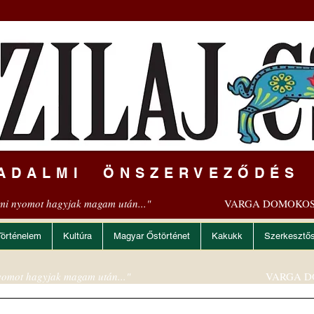
ADALMI ÖNSZERVEZŐDÉS
mi nyomot hagyjak magam után..."
VARGA DOMOKOS
Történelem
Kultúra
Magyar Őstörténet
Kakukk
Szerkesztő
omot hagyjak magam után..."
VARGA D