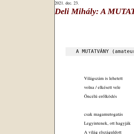
2021. dec. 23.
Deli Mihály: A MUTA
 A MUTATVÁNY (amateu
Világszám is lehetett
volna / elkésett vele
Öncélú erőlködés
csak magamutogatás
Legyintenek, ott hagyják
A világ elszáguldott