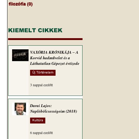
filozófia
(0)
0 bejegyzés
KIEMELT CIKKEK
VAXÓRIA KRÓNIKÁJA ‒ A
Korvid hadművelet és a
Láthatatlan Gépezet évtizede
Új Történelem
3 nappal ezelőtt
Darai Lajos:
Naplóbölcsességeim (2018)
Kultúra
6 nappal ezelőtt