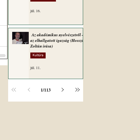
júl. 16.
Az akadémikus nyelvészetről –
az elhallgatott igazság (Hosszú
Zoltán írása)
Kultúra
júl. 11.
1
/
113