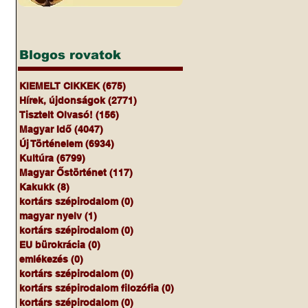
Blogos rovatok
KIEMELT CIKKEK
(675)
675 bejegyzés
Hírek, újdonságok
(2771)
2771 bejegyzés
Tisztelt Olvasó!
(156)
156 bejegyzés
Magyar Idő
(4047)
4047 bejegyzés
Új Történelem
(6934)
6934 bejegyzés
Kultúra
(6799)
6799 bejegyzés
Magyar Őstörténet
(117)
117 bejegyzés
Kakukk
(8)
8 bejegyzés
kortárs szépirodalom
(0)
0 bejegyzés
magyar nyelv
(1)
1 bejegyzés
kortárs szépirodalom
(0)
0 bejegyzés
EU bürokrácia
(0)
0 bejegyzés
emlékezés
(0)
0 bejegyzés
kortárs szépirodalom
(0)
0 bejegyzés
kortárs szépirodalom filozófia
(0)
0 bejegyzés
kortárs szépirodalom
(0)
0 bejegyzés